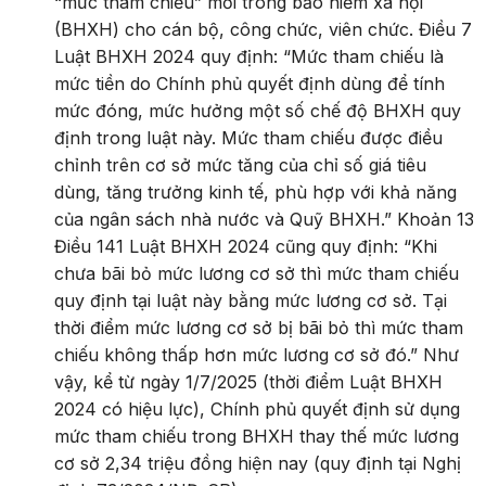
“mức tham chiếu” mới trong bảo hiểm xã hội
(BHXH) cho cán bộ, công chức, viên chức. Điều 7
Luật BHXH 2024 quy định: “Mức tham chiếu là
mức tiền do Chính phủ quyết định dùng để tính
mức đóng, mức hưởng một số chế độ BHXH quy
định trong luật này. Mức tham chiếu được điều
chỉnh trên cơ sở mức tăng của chỉ số giá tiêu
dùng, tăng trưởng kinh tế, phù hợp với khả năng
của ngân sách nhà nước và Quỹ BHXH.” Khoản 13
Điều 141 Luật BHXH 2024 cũng quy định: “Khi
chưa bãi bỏ mức lương cơ sở thì mức tham chiếu
quy định tại luật này bằng mức lương cơ sở. Tại
thời điểm mức lương cơ sở bị bãi bỏ thì mức tham
chiếu không thấp hơn mức lương cơ sở đó.” Như
vậy, kể từ ngày 1/7/2025 (thời điểm Luật BHXH
2024 có hiệu lực), Chính phủ quyết định sử dụng
mức tham chiếu trong BHXH thay thế mức lương
cơ sở 2,34 triệu đồng hiện nay (quy định tại Nghị