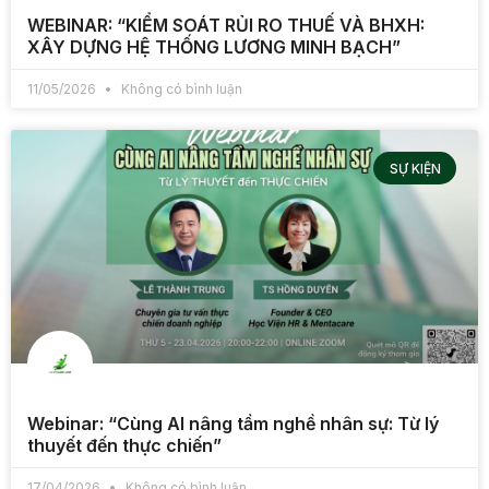
WEBINAR: “KIỂM SOÁT RỦI RO THUẾ VÀ BHXH:
XÂY DỰNG HỆ THỐNG LƯƠNG MINH BẠCH”
11/05/2026
Không có bình luận
SỰ KIỆN
Webinar: “Cùng AI nâng tầm nghề nhân sự: Từ lý
thuyết đến thực chiến”
17/04/2026
Không có bình luận