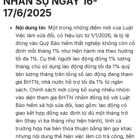
NHÂN SỰ NGÀY 16-
17/6/2025
Nội dung tin:
Một trong những điểm mới của Luật
Việc làm sửa đổi, có hiệu lực từ 1/1/2026, là tỷ lệ
đóng vào Quỹ Bảo hiểm thất nghiệp không còn cố
định mỗi tháng 1% như hiện hành mà theo hướng
tối đa 1%. Cụ thể: người lao động đóng 1% lương
tháng; chủ sử dụng lao động đóng tối đa 1% quỹ
tiền lương tháng trên tổng số lao động đang tham
gia BHTN; nhà nước hỗ trợ tối đa 1% từ ngân
sách. Chính sách mới cũng bổ sung nhiều nhóm
vào diện tham gia BHTN nhằm đồng bộ với Luật
Bảo hiểm xã hội sửa đổi, bao gồm: lao động có
giao kết hợp đồng xác định từ đủ một tháng trở
lên (thay vì ba tháng như hiện hành), tính cả
trường hợp hai bên thỏa thuận bằng tên gọi khác
nhưng nội dung thể hiện việc làm có trả công, tiền