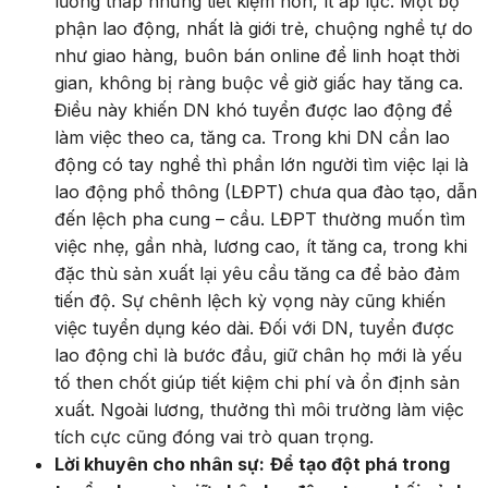
lương thấp nhưng tiết kiệm hơn, ít áp lực. Một bộ
phận lao động, nhất là giới trẻ, chuộng nghề tự do
như giao hàng, buôn bán online để linh hoạt thời
gian, không bị ràng buộc về giờ giấc hay tăng ca.
Điều này khiến DN khó tuyển được lao động để
làm việc theo ca, tăng ca. Trong khi DN cần lao
động có tay nghề thì phần lớn người tìm việc lại là
lao động phổ thông (LĐPT) chưa qua đào tạo, dẫn
đến lệch pha cung – cầu. LĐPT thường muốn tìm
việc nhẹ, gần nhà, lương cao, ít tăng ca, trong khi
đặc thù sản xuất lại yêu cầu tăng ca để bảo đảm
tiến độ. Sự chênh lệch kỳ vọng này cũng khiến
việc tuyển dụng kéo dài. Đối với DN, tuyển được
lao động chỉ là bước đầu, giữ chân họ mới là yếu
tố then chốt giúp tiết kiệm chi phí và ổn định sản
xuất. Ngoài lương, thưởng thì môi trường làm việc
tích cực cũng đóng vai trò quan trọng.
Lời khuyên cho nhân sự:
Để tạo đột phá trong