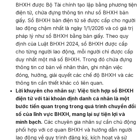
BHXH được Bộ Tài chính tạo lập bằng phương tiện
điện tử, chứa đựng thông tin như sổ BHXH bản
giấy. Sổ BHXH bản điện tử sẽ được cấp cho người
lao động chậm nhất là ngày 1/1/2026 và có giá trị
pháp lý như sổ BHXH bằng bản giấy. Theo quy
định của Luật BHXH 2024, sổ BHXH được cấp
cho từng người lao động, mỗi người chỉ được cấp
duy nhất một mã số BHXH. Trong đó chứa đựng
thông tin cơ bản về nhân thân, ghi nhận việc
đóng, hưởng, giải quyết các chế độ BHXH và các
thông tin cần thiết khác có liên quan.
Lời khuyên cho nhân sự:
Việc tích hợp sổ BHXH
điện tử với tài khoản định danh cá nhân là một
bước tiến quan trọng trong quá trình chuyển đổi
số của lĩnh vực BHXH, mang lại sự tiện lợi và
minh bạch.
Các chuyên gia nhân sự cần chủ động
phối hợp với cơ quan BHXH và hướng dẫn người
lao động về quy trình đăng ký, kích hoạt và sử