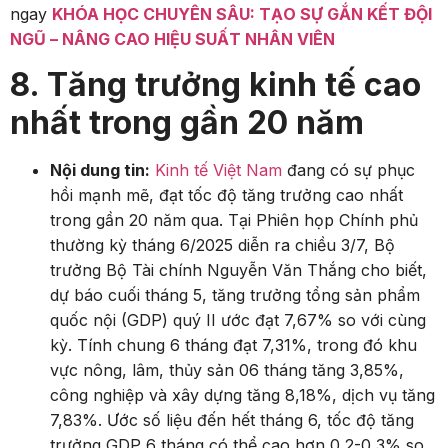
ngay
KHÓA HỌC CHUYÊN SÂU: TẠO SỰ GẮN KẾT ĐỘI
NGŨ – NÂNG CAO HIỆU SUẤT NHÂN VIÊN
8. Tăng trưởng kinh tế cao
nhất trong gần 20 năm
Nội dung tin:
Kinh tế Việt Nam
đang có sự phục
hồi mạnh mẽ, đạt tốc độ tăng trưởng cao nhất
trong gần 20 năm qua. Tại Phiên họp Chính phủ
thường kỳ tháng 6/2025 diễn ra chiều 3/7, Bộ
trưởng Bộ Tài chính Nguyễn Văn Thắng cho biết,
dự báo cuối tháng 5, tăng trưởng tổng sản phẩm
quốc nội (GDP) quý II ước đạt 7,67% so với cùng
kỳ. Tính chung 6 tháng đạt 7,31%, trong đó khu
vực nông, lâm, thủy sản 06 tháng tăng 3,85%,
công nghiệp và xây dựng tăng 8,18%, dịch vụ tăng
7,83%. Ước số liệu đến hết tháng 6, tốc độ tăng
trưởng GDP 6 tháng có thể cao hơn 0,2-0,3% so