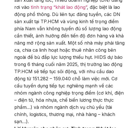
sản xuất tăng tốc, nhiều doanh nghiệp (DN) đang
rơi vào
tình trạng “khát lao động”
, đặc biệt là lao
động phổ thông. Dù liên tục đăng tuyển, các DN
sản xuất tại TP.HCM và vùng kinh tế trọng điểm
phía Nam vẫn không tuyển đủ số lượng lao động
cần thiết, ảnh hưởng đến tiến độ đơn hàng và khả
năng mở rộng sản xuất. Một số nhà máy phải tăng
ca, chia ca linh hoạt hoặc thuê nhân công bên
ngoài để bù đắp lực lượng thiếu hụt. HIDS dự báo
trong 6 tháng cuối năm 2025, thị trường lao động
TP.HCM sẽ tiếp tục sôi động, với nhu cầu dao
động từ 151.282 – 159.040 chỗ làm việc mới. Cơ
cấu tuyển dụng tiếp tục nghiêng mạnh về các
nhóm ngành công nghiệp trọng điểm (cơ khí, điện
– điện tử, hóa nhựa, chế biến lương thực thực
phẩm…) và nhóm ngành dịch vụ chủ yếu (tài
chính, logistics, thương mại, nhà hàng – khách
sạn…).