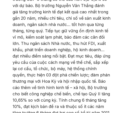
với dự báo. Bộ trưởng Nguyễn Văn Thắng đánh
giá tăng trưởng kinh tế đạt kết quả cao nhất trong
gần 20 năm, nhiều chỉ tiêu, chỉ số về sản xuất kinh
doanh, ngân sách nhà nước… tốt hơn qua từng
tháng, từng quý. Tiếp tục giữ vững ổn định kinh tế
vĩ mô, kiểm soát lạm phát, bảo đảm các cân đối
lớn. Thu ngân sách Nhà nước, thu hút FDI, xuất
khẩu, phát triển doanh nghiệp, hộ kinh doanh…
đạt nhiều điểm sáng nổi bật. Đạt mục tiêu, đáp ứng
yêu cầu của cuộc cách mạng về thể chế, sắp xếp
lại cơ cấu, tổ chức, bộ máy, hệ thống chính
quyền, thực hiện 03 đột phá chiến lược; đàm phán
thương mại với Hoa Kỳ và hội nhập quốc tế. Báo
cáo thêm về tình hình kinh tế – xã hội, Bộ trưởng
cho biết công nghiệp chế biến, chế tạo Quý II tăng
10,65% so với cùng kỳ. Tính chung 6 tháng tăng
10%, đạt kịch bản đề ra và thuộc số ít các năm
tăng trưởng 6 tháng đạt hai con số kể từ năm 2011.