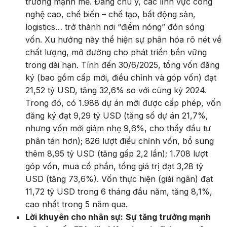
trưởng mạnh mẽ. Đáng chú ý, các lĩnh vực công
nghệ cao, chế biến – chế tạo, bất động sản,
logistics… trở thành nơi “điểm nóng” đón sóng
vốn. Xu hướng này thể hiện sự phân hóa rõ nét về
chất lượng, mở đường cho phát triển bền vững
trong dài hạn. Tính đến 30/6/2025, tổng vốn đăng
ký (bao gồm cấp mới, điều chỉnh và góp vốn) đạt
21,52 tỷ USD, tăng 32,6% so với cùng kỳ 2024.
Trong đó, có 1.988 dự án mới được cấp phép, vốn
đăng ký đạt 9,29 tỷ USD (tăng số dự án 21,7%,
nhưng vốn mới giảm nhẹ 9,6%, cho thấy đầu tư
phân tán hơn); 826 lượt điều chỉnh vốn, bổ sung
thêm 8,95 tỷ USD (tăng gấp 2,2 lần); 1.708 lượt
góp vốn, mua cổ phần, tổng giá trị đạt 3,28 tỷ
USD (tăng 73,6%). Vốn thực hiện (giải ngân) đạt
11,72 tỷ USD trong 6 tháng đầu năm, tăng 8,1%,
cao nhất trong 5 năm qua.
Lời khuyên cho nhân sự:
Sự tăng trưởng mạnh