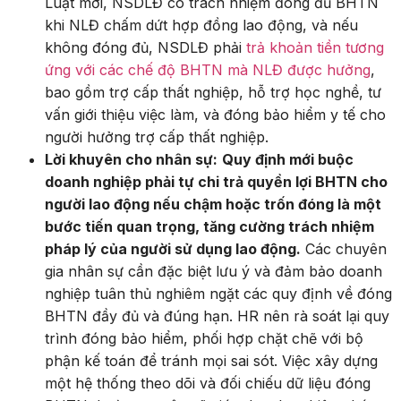
Luật mới, NSDLĐ có trách nhiệm đóng đủ BHTN
khi NLĐ chấm dứt hợp đồng lao động, và nếu
không đóng đủ, NSDLĐ phải
trả khoản tiền tương
ứng với các chế độ BHTN mà NLĐ được hưởng
,
bao gồm trợ cấp thất nghiệp, hỗ trợ học nghề, tư
vấn giới thiệu việc làm, và đóng bảo hiểm y tế cho
người hưởng trợ cấp thất nghiệp.
Lời khuyên cho nhân sự:
Quy định mới buộc
doanh nghiệp phải tự chi trả quyền lợi BHTN cho
người lao động nếu chậm hoặc trốn đóng là một
bước tiến quan trọng, tăng cường trách nhiệm
pháp lý của người sử dụng lao động.
Các chuyên
gia nhân sự cần đặc biệt lưu ý và đảm bảo doanh
nghiệp tuân thủ nghiêm ngặt các quy định về đóng
BHTN đầy đủ và đúng hạn. HR nên rà soát lại quy
trình đóng bảo hiểm, phối hợp chặt chẽ với bộ
phận kế toán để tránh mọi sai sót. Việc xây dựng
một hệ thống theo dõi và đối chiếu dữ liệu đóng