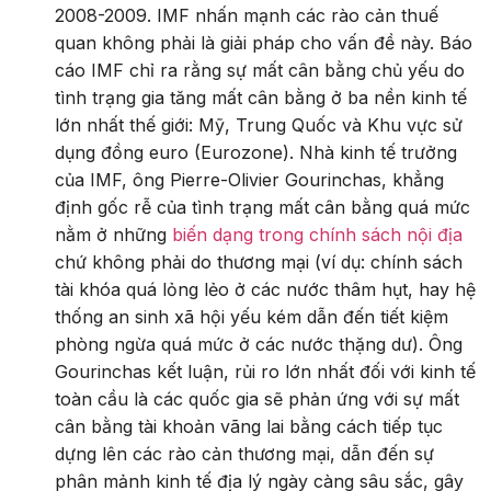
2008-2009. IMF nhấn mạnh các rào cản thuế
quan không phải là giải pháp cho vấn đề này. Báo
cáo IMF chỉ ra rằng sự mất cân bằng chủ yếu do
tình trạng gia tăng mất cân bằng ở ba nền kinh tế
lớn nhất thế giới: Mỹ, Trung Quốc và Khu vực sử
dụng đồng euro (Eurozone). Nhà kinh tế trưởng
của IMF, ông Pierre-Olivier Gourinchas, khẳng
định gốc rễ của tình trạng mất cân bằng quá mức
nằm ở những
biến dạng trong chính sách nội địa
chứ không phải do thương mại (ví dụ: chính sách
tài khóa quá lỏng lẻo ở các nước thâm hụt, hay hệ
thống an sinh xã hội yếu kém dẫn đến tiết kiệm
phòng ngừa quá mức ở các nước thặng dư). Ông
Gourinchas kết luận, rủi ro lớn nhất đối với kinh tế
toàn cầu là các quốc gia sẽ phản ứng với sự mất
cân bằng tài khoản vãng lai bằng cách tiếp tục
dựng lên các rào cản thương mại, dẫn đến sự
phân mảnh kinh tế địa lý ngày càng sâu sắc, gây