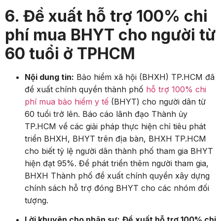
6. Đề xuất hỗ trợ 100% chi
phí mua BHYT cho người từ
60 tuổi ở TPHCM
Nội dung tin:
Bảo hiểm xã hội (BHXH) TP.
HCM đã
đề xuất chính quyền thành phố
hỗ trợ 100% chi
phí mua bảo hiểm y tế
(BHYT) cho người dân từ
60 tuổi trở lên.
Báo cáo lãnh đạo Thành ủy
TP.
HCM về các giải pháp thực hiện chỉ tiêu phát
triển BHXH,
BHYT trên địa bàn,
BHXH TP.
HCM
cho biết tỷ lệ người dân thành phố tham gia BHYT
hiện đạt 95%.
Để phát triển thêm người tham gia,
BHXH Thành phố đề xuất chính quyền xây dựng
chính sách hỗ trợ đóng BHYT cho các nhóm đối
tượng.
Lời khuyên cho nhân sự:
Đề xuất hỗ trợ 100% chi