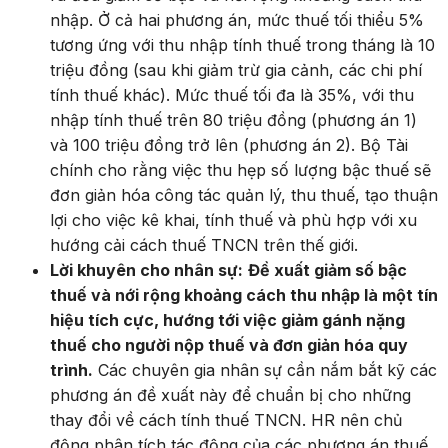
nhập. Ở cả hai phương án, mức thuế tối thiểu 5%
tương ứng với thu nhập tính thuế trong tháng là 10
triệu đồng (sau khi giảm trừ gia cảnh, các chi phí
tính thuế khác). Mức thuế tối đa là 35%, với thu
nhập tính thuế trên 80 triệu đồng (phương án 1)
và 100 triệu đồng trở lên (phương án 2). Bộ Tài
chính cho rằng việc thu hẹp số lượng bậc thuế sẽ
đơn giản hóa công tác quản lý, thu thuế, tạo thuận
lợi cho việc kê khai, tính thuế và phù hợp với xu
hướng cải cách thuế TNCN trên thế giới.
Lời khuyên cho nhân sự:
Đề xuất giảm số bậc
thuế và nới rộng khoảng cách thu nhập là một tín
hiệu tích cực, hướng tới việc giảm gánh nặng
thuế cho người nộp thuế và đơn giản hóa quy
trình.
Các chuyên gia nhân sự cần nắm bắt kỹ các
phương án đề xuất này để chuẩn bị cho những
thay đổi về cách tính thuế TNCN. HR nên chủ
động phân tích tác động của các phương án thuế