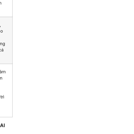
m
,
ạo
ung
cá
đảm
ến
trì
AI