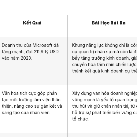
Kết Quả
Bài Học Rút Ra
Doanh thu của Microsoft đã
Khung năng lực không chỉ là cô
tăng mạnh, đạt 211,9 tỷ USD
cụ quản trị nhân sự mà còn là 
vào năm 2023.
bẩy tăng trưởng kinh doanh, gi
chuyển hóa tầm nhìn chiến lược
thành kết quả kinh doanh cụ thể
Văn hóa tích cực góp phần
Xây dựng văn hóa doanh nghiệ
tạo môi trường làm việc thân
vững mạnh là yếu tố quan trọn
thiện, nâng cao sự gắn kết và
thu hút và giữ chân nhân tài, từ
sáng tạo của nhân viên.
hỗ trợ sự phát triển bền vững c
tổ chức.