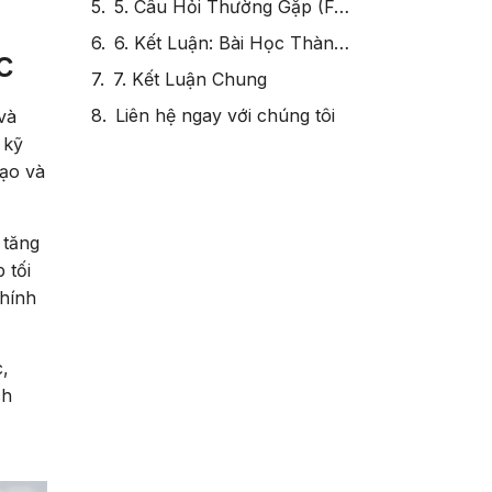
3. Bài Học Kinh Nghiệm Từ Microsoft
c
4. Lợi Ích Của Việc Xây Dựng Khung Năng Lực
5. Câu Hỏi Thường Gặp (FAQ) Về Cách Đánh Giá Và Đo Lường Năng Lực
và
 kỹ
6. Kết Luận: Bài Học Thành Công Từ Microsoft
tạo và
7. Kết Luận Chung
Liên hệ ngay với chúng tôi
 tăng
 tối
chính
,
ch