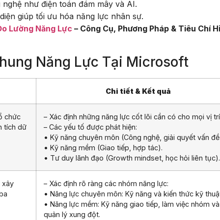
 nghệ như điện toán đám mây và AI.
iện giúp tối ưu hóa năng lực nhân sự.
Đo Lường Năng Lực
– Công Cụ, Phương Pháp & Tiêu Chí H
Khung Năng Lực Tại Microsoft
Chi tiết & Kết quả
tổ chức
– Xác định những năng lực cốt lõi cần có cho mọi vị trí
 tích dữ
– Các yếu tố được phát hiện:
• Kỹ năng chuyên môn (Công nghệ, giải quyết vấn đề
• Kỹ năng mềm (Giao tiếp, hợp tác).
• Tư duy lãnh đạo (Growth mindset, học hỏi liên tục).
, xây
– Xác định rõ ràng các nhóm năng lực:
 ba
• Năng lực chuyên môn: Kỹ năng và kiến thức kỹ thuậ
• Năng lực mềm: Kỹ năng giao tiếp, làm việc nhóm và
quản lý xung đột.