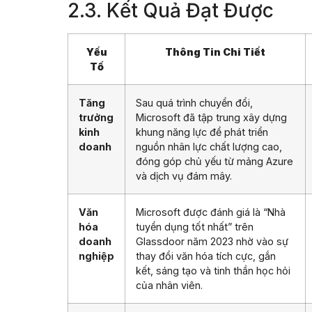
2.3. Kết Quả Đạt Được
Yếu
Thông Tin Chi Tiết
Tố
Tăng
Sau quá trình chuyển đổi,
trưởng
Microsoft đã tập trung xây dựng
kinh
khung năng lực để phát triển
doanh
nguồn nhân lực chất lượng cao,
đóng góp chủ yếu từ mảng Azure
và dịch vụ đám mây.
Văn
Microsoft được đánh giá là “Nhà
hóa
tuyển dụng tốt nhất” trên
doanh
Glassdoor năm 2023 nhờ vào sự
nghiệp
thay đổi văn hóa tích cực, gắn
kết, sáng tạo và tinh thần học hỏi
của nhân viên.