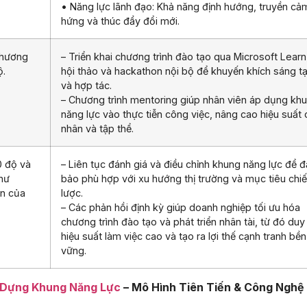
• Năng lực lãnh đạo: Khả năng định hướng, truyền cả
hứng và thúc đẩy đổi mới.
chương
– Triển khai chương trình đào tạo qua Microsoft Learn
ộ.
hội thảo và hackathon nội bộ để khuyến khích sáng t
và hợp tác.
– Chương trình mentoring giúp nhân viên áp dụng kh
năng lực vào thực tiễn công việc, nâng cao hiệu suất 
nhân và tập thể.
0 độ và
– Liên tục đánh giá và điều chỉnh khung năng lực để 
như
bảo phù hợp với xu hướng thị trường và mục tiêu chi
ển của
lược.
– Các phản hồi định kỳ giúp doanh nghiệp tối ưu hóa
chương trình đào tạo và phát triển nhân tài, từ đó duy 
hiệu suất làm việc cao và tạo ra lợi thế cạnh tranh bền
vững.
 Dựng Khung Năng Lực
– Mô Hình Tiên Tiến & Công Nghệ 