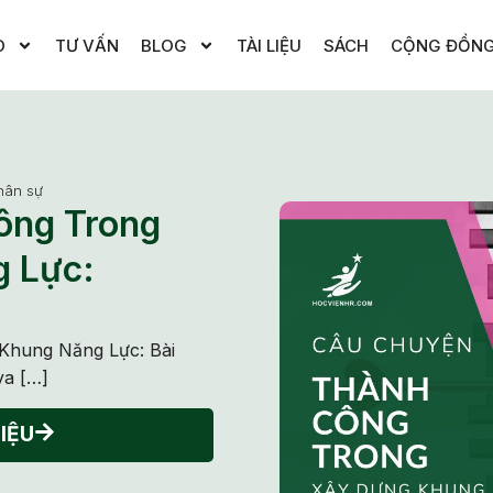
O
TƯ VẤN
BLOG
TÀI LIỆU
SÁCH
CỘNG ĐỒN
hân sự
ông Trong
 Lực:
Khung Năng Lực: Bài
ya […]
IỆU