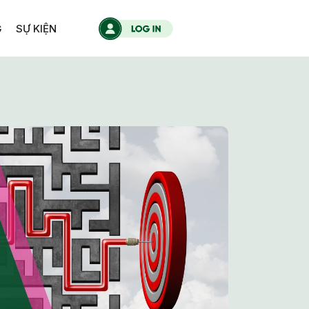
G
SỰ KIỆN