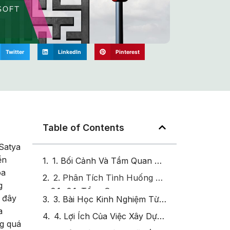
Twitter
LinkedIn
Pinterest
Table of Contents
Satya
ền
1. Bối Cảnh Và Tầm Quan Trọng Của Khung Năng Lực
óa
2. Phân Tích Tình Huống Thực Tế: Trường Hợp Microsoft
g
2.1. Tổng Quan
i đây
a
2.2. Quy Trình Xây Dựng Khung Năng Lực Tại Microsoft
g quá
2.3. Kết Quả Đạt Được