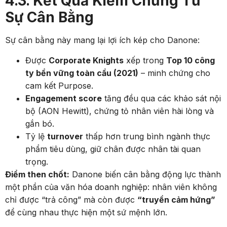
4.3. Kết Quả Kiểm Chứng Từ
Sự Cân Bằng
Sự cân bằng này mang lại lợi ích kép cho Danone:
Được
Corporate Knights
xếp trong
Top 10 công
ty bền vững toàn cầu (2021)
– minh chứng cho
cam kết Purpose.
Engagement score
tăng đều qua các khảo sát nội
bộ (AON Hewitt), chứng tỏ nhân viên hài lòng và
gắn bó.
Tỷ lệ
turnover
thấp hơn trung bình ngành thực
phẩm tiêu dùng, giữ chân được nhân tài quan
trọng.
Điểm then chốt:
Danone biến cân bằng động lực thành
một phần của văn hóa doanh nghiệp: nhân viên không
chỉ được “trả công” mà còn được
“truyền cảm hứng”
để cùng nhau thực hiện một sứ mệnh lớn.