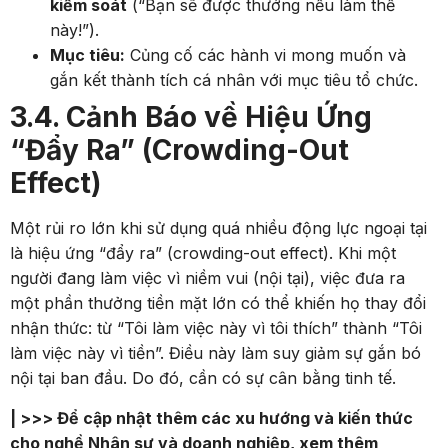
kiểm soát
(“Bạn sẽ được thưởng nếu làm thế
này!”).
Mục tiêu:
Củng cố các hành vi mong muốn và
gắn kết thành tích cá nhân với mục tiêu tổ chức.
3.4. Cảnh Báo về Hiệu Ứng
“Đẩy Ra” (Crowding-Out
Effect)
Một rủi ro lớn khi sử dụng quá nhiều động lực ngoại tại
là hiệu ứng “đẩy ra” (crowding-out effect). Khi một
người đang làm việc vì niềm vui (nội tại), việc đưa ra
một phần thưởng tiền mặt lớn có thể khiến họ thay đổi
nhận thức: từ “Tôi làm việc này vì tôi thích” thành “Tôi
làm việc này vì tiền”. Điều này làm suy giảm sự gắn bó
nội tại ban đầu. Do đó, cần có sự cân bằng tinh tế.
| >>> Để cập nhật thêm các xu hướng và kiến thức
cho nghề Nhân sự và doanh nghiệp, xem thêm