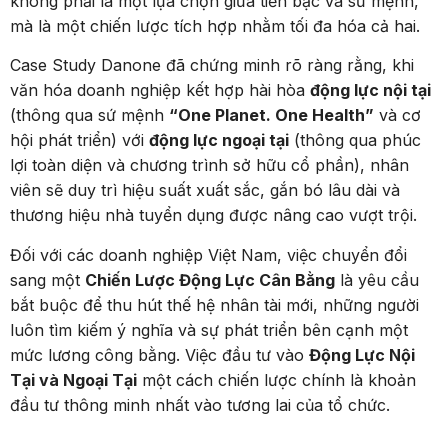
không phải là một lựa chọn giữa tiền bạc và sứ mệnh,
mà là một chiến lược tích hợp nhằm tối đa hóa cả hai.
Case Study Danone đã chứng minh rõ ràng rằng, khi
văn hóa doanh nghiệp kết hợp hài hòa
động lực nội tại
(thông qua sứ mệnh
“One Planet. One Health”
và cơ
hội phát triển) với
động lực ngoại tại
(thông qua phúc
lợi toàn diện và chương trình sở hữu cổ phần), nhân
viên sẽ duy trì hiệu suất xuất sắc, gắn bó lâu dài và
thương hiệu nhà tuyển dụng được nâng cao vượt trội.
Đối với các doanh nghiệp Việt Nam, việc chuyển đổi
sang một
Chiến Lược Động Lực Cân Bằng
là yêu cầu
bắt buộc để thu hút thế hệ nhân tài mới, những người
luôn tìm kiếm ý nghĩa và sự phát triển bên cạnh một
mức lương công bằng. Việc đầu tư vào
Động Lực Nội
Tại và Ngoại Tại
một cách chiến lược chính là khoản
đầu tư thông minh nhất vào tương lai của tổ chức.