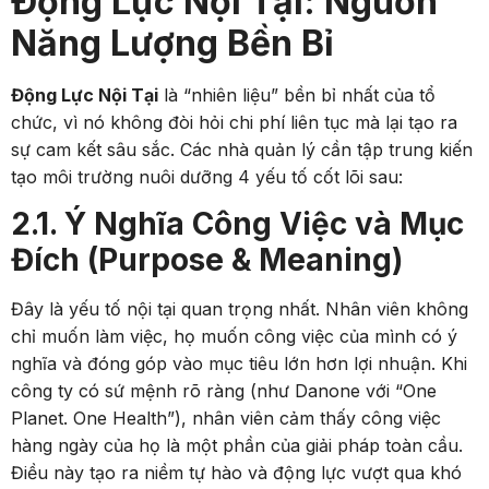
Động Lực Nội Tại: Nguồn
Năng Lượng Bền Bỉ
Động Lực Nội Tại
là “nhiên liệu” bền bỉ nhất của tổ
chức, vì nó không đòi hỏi chi phí liên tục mà lại tạo ra
sự cam kết sâu sắc. Các nhà quản lý cần tập trung kiến
tạo môi trường nuôi dưỡng 4 yếu tố cốt lõi sau:
2.1. Ý Nghĩa Công Việc và Mục
Đích (Purpose & Meaning)
Đây là yếu tố nội tại quan trọng nhất. Nhân viên không
chỉ muốn làm việc, họ muốn công việc của mình có ý
nghĩa và đóng góp vào mục tiêu lớn hơn lợi nhuận. Khi
công ty có sứ mệnh rõ ràng (như Danone với “One
Planet. One Health”), nhân viên cảm thấy công việc
hàng ngày của họ là một phần của giải pháp toàn cầu.
Điều này tạo ra niềm tự hào và động lực vượt qua khó