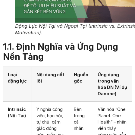
Động Lực Nội Tại và Ngoại Tại (Intrinsic vs. Extrinsi
Motivation).
1.1. Định Nghĩa và Ứng Dụng
Nền Tảng
Loại
Nội dung cốt
Nguồn
Ứng dụng
động lực
lõi
gốc
trong văn
hóa DN (Ví dụ
Danone)
Intrinsic
Ý nghĩa công
Bên
Văn hóa “One
(Nội Tại)
việc, học hỏi,
trong
Planet. One
tự chủ, cảm
cá
Health” – nhân
giác đóng
nhân.
viên thấy
góp, niềm vui
công việc gắn