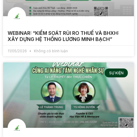
WEBINAR: “KIỂM SOÁT RỦI RO THUẾ VÀ BHXH:
XÂY DỰNG HỆ THỐNG LƯƠNG MINH BẠCH”
11/05/2026
Không có bình luận
SỰ KIỆN