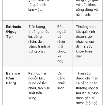
từ quá trình
với sức khỏe
làm việc.
cộng đồng và
hành tinh.
Extrinsic
Tiền lương,
Bên
Thưởng theo
(Ngoại
thưởng, phúc
ngoài
kết quả kinh
Tại)
lợi, công
cá
doanh, gói
nhận, danh
nhân
phúc lợi gia
tiếng, tránh bị
(Tổ
đình & sức
trừng phạt.
chức,
khỏe toàn
xã
diện.
hội).
Balance
Kết hợp hai
Cân
Thành tích
(Cân
nguồn lực,
bằng
được ghi nhận
Bằng)
củng cố lẫn
chiến
cả bằng phần
nhau, tạo hiệu
lược.
thưởng (ngoại
suất bền
tại) lẫn sự vinh
vững.
danh gắn sứ
mệnh (nội tại).