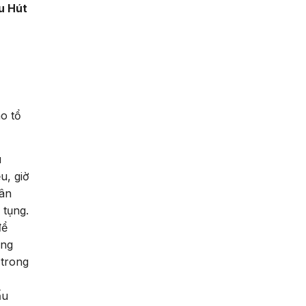
u Hút
o tổ
u
u, giờ
hân
 tụng.
để
ơng
 trong
ấu