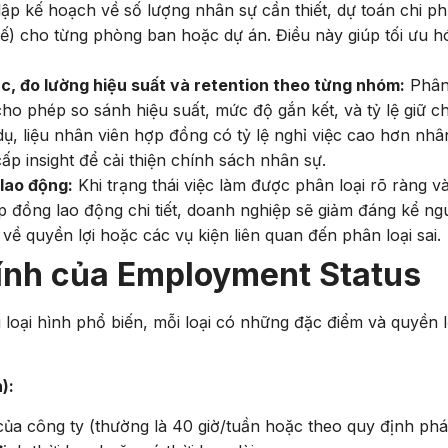
ập kế hoạch về số lượng nhân sự cần thiết, dự toán chi phí
ế) cho từng phòng ban hoặc dự án. Điều này giúp tối ưu h
ác, đo lường hiệu suất và retention theo từng nhóm:
Phân
ho phép so sánh hiệu suất, mức độ gắn kết, và tỷ lệ giữ c
dụ, liệu nhân viên hợp đồng có tỷ lệ nghỉ việc cao hơn nhâ
ấp insight để cải thiện chính sách nhân sự.
 lao động:
Khi trạng thái việc làm được phân loại rõ ràng v
 đồng lao động chi tiết, doanh nghiệp sẽ giảm đáng kể ng
 về quyền lợi hoặc các vụ kiện liên quan đến phân loại sai.
ính của Employment Status
loại hình phổ biến, mỗi loại có những đặc điểm và quyền l
):
của công ty (thường là 40 giờ/tuần hoặc theo quy định ph