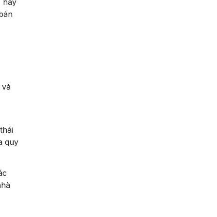
, hay
 bán
 và
thái
a quy
ác
nhà