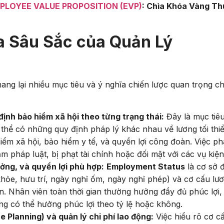
PLOYEE VALUE PROPOSITION (EVP)
: Chìa Khóa Vàng Th
a Sâu Sắc của Quản Lý
ng lại nhiều mục tiêu và ý nghĩa chiến lược quan trọng ch
định bảo hiểm xã hội theo từng trạng thái:
Đây là mục tiê
ó thể có những quy định pháp lý khác nhau về lương tối thiể
iểm xã hội, bảo hiểm y tế, và quyền lợi công đoàn. Việc p
m pháp luật, bị phạt tài chính hoặc đối mặt với các vụ kiện
ưởng, và quyền lợi phù hợp:
Employment Status
là cơ sở 
 khỏe, hưu trí, ngày nghỉ ốm, ngày nghỉ phép) và cơ cấu lư
. Nhân viên toàn thời gian thường hưởng đầy đủ phúc lợi,
ng có thể hưởng phúc lợi theo tỷ lệ hoặc không.
 Planning) và quản lý chi phí lao động:
Việc hiểu rõ cơ c