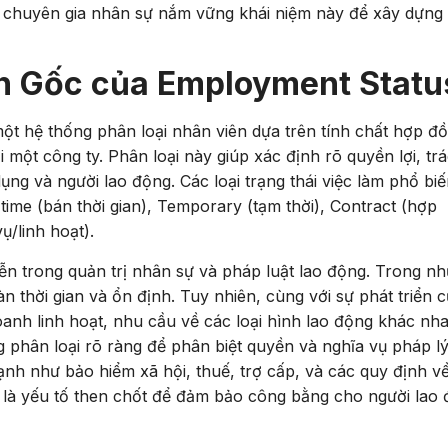
và chuyên gia nhân sự nắm vững khái niệm này để xây dựng
ồn Gốc của Employment Statu
 một hệ thống phân loại nhân viên dựa trên tính chất hợp đ
một công ty. Phân loại này giúp xác định rõ quyền lợi, tr
ng và người lao động. Các loại trạng thái việc làm phổ bi
-time (bán thời gian), Temporary (tạm thời), Contract (hợp
ụ/linh hoạt).
iễn trong quản trị nhân sự và pháp luật lao động. Trong n
n thời gian và ổn định. Tuy nhiên, cùng với sự phát triển 
oanh linh hoạt, nhu cầu về các loại hình lao động khác nh
g phân loại rõ ràng để phân biệt quyền và nghĩa vụ pháp lý
cạnh như bảo hiểm xã hội, thuế, trợ cấp, và các quy định v
là yếu tố then chốt để đảm bảo công bằng cho người lao