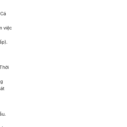
 Cá
m việc
ấp).
Thời
ng
át
ầu.