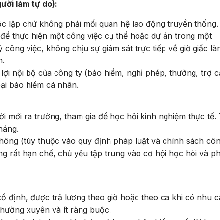
ười làm tự do):
ộc lập chứ không phải mối quan hệ lao động truyền thống.
để thực hiện một công việc cụ thể hoặc dự án trong một
 công việc, không chịu sự giám sát trực tiếp về giờ giấc là
n.
i nội bộ của công ty (bảo hiểm, nghỉ phép, thưởng, trợ c
oại bảo hiểm cá nhân.
i mới ra trường, tham gia để học hỏi kinh nghiệm thực tế. 
tháng.
hông (tùy thuộc vào quy định pháp luật và chính sách cô
ng rất hạn chế, chủ yếu tập trung vào cơ hội học hỏi và ph
:
cố định, được trả lương theo giờ hoặc theo ca khi có nhu c
hường xuyên và ít ràng buộc.