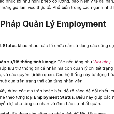
phúc lợi như nghỉ phép có lương, bảo hiểm y tế dài hạn
 những giờ làm việc thực tế. Phổ biến trong các ngành như
 Pháp Quản Lý Employment
t Status
khác nhau, các tổ chức cần sử dụng các công cụ
hân sự/Hệ thống tính lương):
Các nền tảng như
Workday
,
lưu trữ thông tin cá nhân mà còn quản lý chi tiết trạng 
c, và các quyền lợi liên quan. Các hệ thống này tự động hó
thuế dựa trên trạng thái của từng nhân viên.
Xây dựng các ma trận hoặc biểu đồ rõ ràng để đối chiếu c
thể theo từng loại
Employment Status
. Điều này giúp các 
yền lợi cho từng cá nhân và đảm bảo sự nhất quán.
 cáo):
Sử dụng các công cụ phân tích dữ liệu (Business