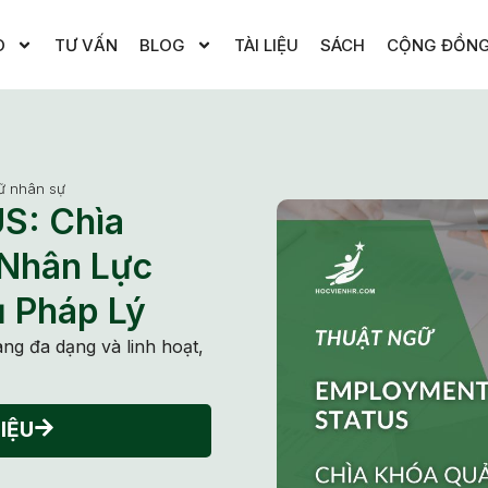
O
TƯ VẤN
BLOG
TÀI LIỆU
SÁCH
CỘNG ĐỒN
ữ nhân sự
: Chìa
 Nhân Lực
ủ Pháp Lý
ng đa dạng và linh hoạt,
IỆU