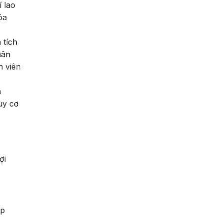
 lao
óa
 tích
hân
n viên
à
uy cơ
ợi
áp