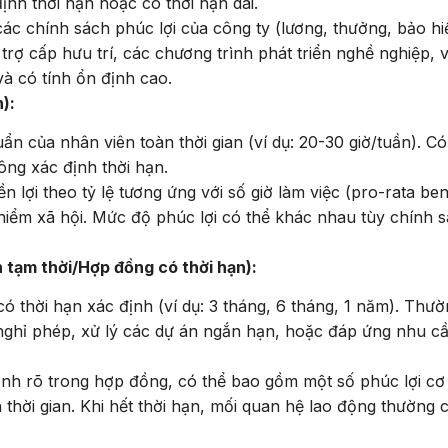
ịnh thời hạn hoặc có thời hạn dài.
 chính sách phúc lợi của công ty (lương, thưởng, bảo h
trợ cấp hưu trí, các chương trình phát triển nghề nghiệp, v.
và có tính ổn định cao.
):
uẩn của nhân viên toàn thời gian (ví dụ: 20-30 giờ/tuần). Có
ng xác định thời hạn.
ợi theo tỷ lệ tương ứng với số giờ làm việc (pro-rata bene
iểm xã hội. Mức độ phúc lợi có thể khác nhau tùy chính 
tạm thời/Hợp đồng có thời hạn):
 thời hạn xác định (ví dụ: 3 tháng, 6 tháng, 1 năm). Thư
nghỉ phép, xử lý các dự án ngắn hạn, hoặc đáp ứng nhu c
nh rõ trong hợp đồng, có thể bao gồm một số phúc lợi cơ
thời gian. Khi hết thời hạn, mối quan hệ lao động thường