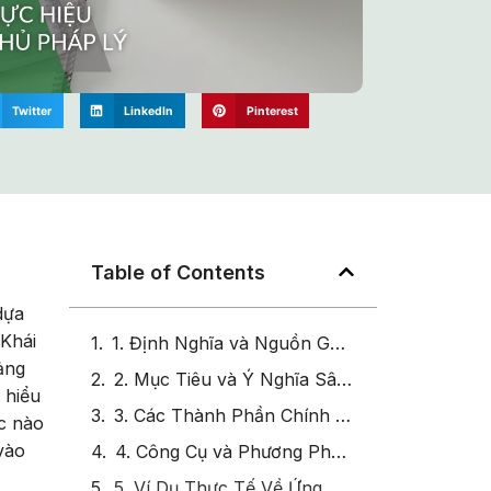
Twitter
LinkedIn
Pinterest
Table of Contents
dựa
 Khái
1. Định Nghĩa và Nguồn Gốc của Employment Status
ảng
2. Mục Tiêu và Ý Nghĩa Sâu Sắc của Quản Lý Employment Status
 hiểu
3. Các Thành Phần Chính của Employment Status
ức nào
 vào
4. Công Cụ và Phương Pháp Quản Lý Employment Status
5. Ví Dụ Thực Tế Về Ứng Dụng Employment Status