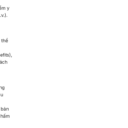
iểm y
v.).
 thể
fits),
sách
ờng
ầu
 bản
 chấm