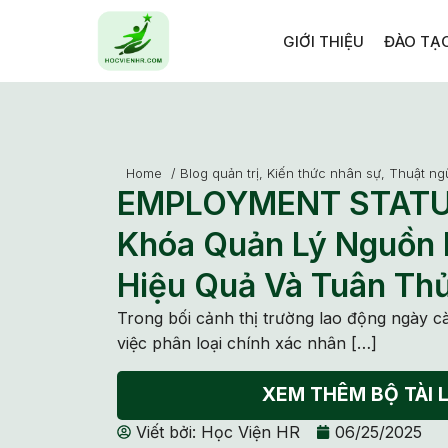
GIỚI THIỆU
ĐÀO TẠ
Home
/
Blog quản trị
,
Kiến thức nhân sự
,
Thuật ng
EMPLOYMENT STATUS
Khóa Quản Lý Nguồn
Hiệu Quả Và Tuân Th
Trong bối cảnh thị trường lao động ngày cà
việc phân loại chính xác nhân […]
XEM THÊM BỘ TÀI L
Viết bởi:
Học Viện HR
06/25/2025