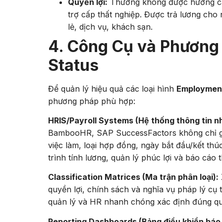
Quyền lợi:
Thường không được hưởng các 
trợ cấp thất nghiệp. Được trả lương cho
lẻ, dịch vụ, khách sạn.
4. Công Cụ và Phương
Status
Để quản lý hiệu quả các loại hình
Employmen
phương pháp phù hợp:
HRIS/Payroll Systems (Hệ thống thông tin n
BambooHR, SAP SuccessFactors không chỉ giúp 
việc làm, loại hợp đồng, ngày bắt đầu/kết thú
trình tính lương, quản lý phúc lợi và báo cáo 
Classification Matrices (Ma trận phân loại):
quyền lợi, chính sách và nghĩa vụ pháp lý cụ 
quản lý và HR nhanh chóng xác định đúng qu
Reporting Dashboards (Bảng điều khiển báo