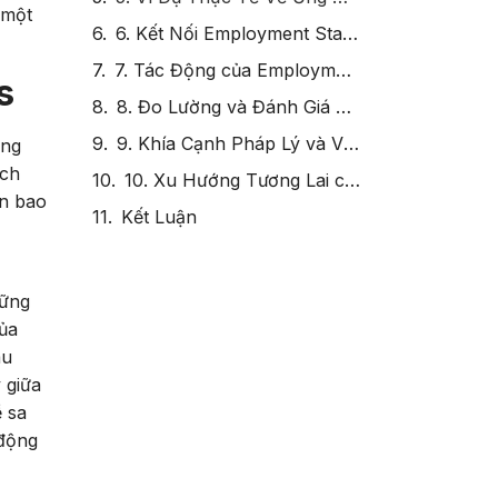
 một
6. Kết Nối Employment Status với Các Thuật Ngữ HR Khác
7. Tác Động của Employment Status Đến Tổ Chức
s
8. Đo Lường và Đánh Giá Employment Status
9. Khía Cạnh Pháp Lý và Văn Hóa trong Employment Status
ồng
ách
10. Xu Hướng Tương Lai của Employment Status
ến bao
Kết Luận
hững
của
au
 giữa
ề sa
 động