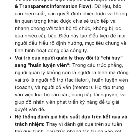
& Transparent Information Flow):
Dữ liệu, báo
cáo hiệu suất, các quyết định chiến lược và thông
tin quan trọng khác được chia sẻ trực tiếp và
nhanh chóng với toàn bộ tổ chức, không bị lọc
qua nhiều cấp bậc. Điều này tạo điều kiện để mọi
người đều hiểu rõ định hướng, mục tiêu chung và
tình hình hoạt động của công ty.
Vai trò của người quản lý thay đổi từ “chỉ huy”
sang “huấn luyện viên”:
Trong cấu trúc phẳng,
người quản lý không còn là người ra lệnh mà đóng
vai trò là người hỗ trợ (facilitator), huấn luyện viên
(coach), và người cố vấn (mentor). Họ tập trung
vào việc loại bỏ rào cản, cung cấp tài nguyên, và
giúp đỡ nhân viên phát triển kỹ năng để tự giải
quyết vấn đề.
Hệ thống đánh giá hiệu suất dựa trên kết quả và
trách nhiệm:
Thay vì đánh giá dựa trên sự tuân
thủ quy trình, cấu trúc phẳng tập trung vào kết