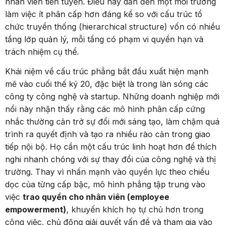
nhân viên tiền tuyến. Điều này dẫn đến một môi trường
làm việc ít phân cấp hơn đáng kể so với cấu trúc tổ
chức truyền thống (hierarchical structure) vốn có nhiều
tầng lớp quản lý, mỗi tầng có phạm vi quyền hạn và
trách nhiệm cụ thể.
Khái niệm về cấu trúc phẳng bắt đầu xuất hiện mạnh
mẽ vào cuối thế kỷ 20, đặc biệt là trong làn sóng các
công ty công nghệ và startup. Những doanh nghiệp mới
nổi này nhận thấy rằng các mô hình phân cấp cứng
nhắc thường cản trở sự đổi mới sáng tạo, làm chậm quá
trình ra quyết định và tạo ra nhiều rào cản trong giao
tiếp nội bộ. Họ cần một cấu trúc linh hoạt hơn để thích
nghi nhanh chóng với sự thay đổi của công nghệ và thị
trường. Thay vì nhấn mạnh vào quyền lực theo chiều
dọc của từng cấp bậc, mô hình phẳng tập trung vào
việc
trao quyền cho nhân viên (employee
empowerment)
, khuyến khích họ tự chủ hơn trong
công việc, chủ động giải quyết vấn đề và tham gia vào