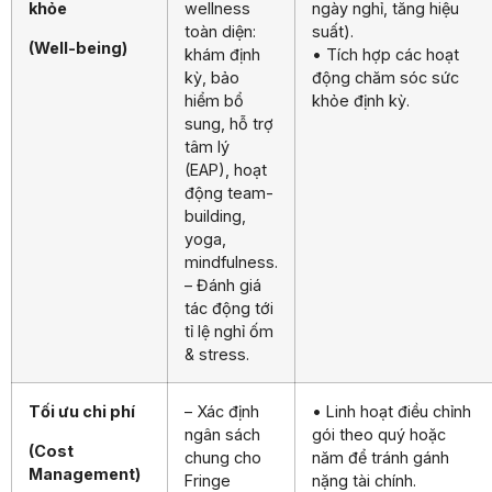
khỏe
wellness
ngày nghỉ, tăng hiệu
toàn diện:
suất).
(Well-being)
khám định
• Tích hợp các hoạt
kỳ, bảo
động chăm sóc sức
hiểm bổ
khỏe định kỳ.
sung, hỗ trợ
tâm lý
(EAP), hoạt
động team-
building,
yoga,
mindfulness.
– Đánh giá
tác động tới
tỉ lệ nghỉ ốm
& stress.
Tối ưu chi phí
– Xác định
• Linh hoạt điều chỉnh
ngân sách
gói theo quý hoặc
(Cost
chung cho
năm để tránh gánh
Management)
Fringe
nặng tài chính.