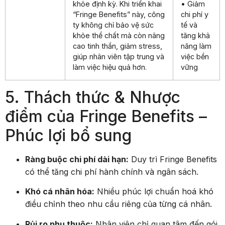
khỏe định kỳ. Khi triển khai
• Giảm
“Fringe Benefits” này, công
chi phí y
ty không chỉ bảo vệ sức
tế và
khỏe thể chất mà còn nâng
tăng khả
cao tinh thần, giảm stress,
năng làm
giúp nhân viên tập trung và
việc bền
làm việc hiệu quả hơn.
vững
5. Thách thức & Nhược
điểm của Fringe Benefits –
Phúc lợi bổ sung
Ràng buộc chi phí dài hạn:
Duy trì Fringe Benefits
có thể tăng chi phí hành chính và ngân sách.
Khó cá nhân hóa:
Nhiều phúc lợi chuẩn hoá khó
điều chỉnh theo nhu cầu riêng của từng cá nhân.
Rủi ro phụ thuộc:
Nhân viên chỉ quan tâm đến gói