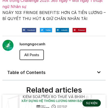
HR trong Challenge 2025: 365 ngày – Mỗi ngày 1 thuật
ngữ Nhân sự
NGÀY 103: FRINGE BENEFITS: HƠN CẢ TIỀN LƯƠNG –
BÍ QUYẾT THU HÚT & GIỮ CHÂN NHÂN TÀI
Facebook
Twitter
LinkedIn
Pinterest
luongngocanh
All Posts
Table of Contents
Related articles
SỰ KIỆN