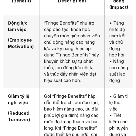
(Benefit)
Description)
động
(Impact)
Động lực
“Fringe Benefits” như trợ
• Tăng
làm việc
cấp đào tạo, khóa học
mức độ
chuyên môn giúp nhân viên
cam kết
(Employee
chủ động nâng cao năng
và chủ
Motivation)
lực và kỹ năng. Việc áp
động
dụng “Fringe Benefits” này
học hỏi
khuyến khích sự tự phát
• Nâng
triển, tạo động lực nội tại
cao năng
và thúc đẩy nhân viên đạt
suất lao
hiệu suất cao hơn.
động
Giảm tỷ lệ
Gói “Fringe Benefits” hấp
• Giảm tỉ
nghỉ việc
dẫn (hỗ trợ chi phí đào tạo,
lệ thôi
bảo hiểm nâng cao, ưu đãi
việc
(Reduced
phúc lợi gia đình) nâng cao
• Tiết
Turnover)
mức độ trung thành và hài
kiệm chi
lòng. Khi “Fringe Benefits”
phí tuyển
được thiết kế phù hợp, chi
dụng và