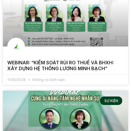
WEBINAR: “KIỂM SOÁT RỦI RO THUẾ VÀ BHXH:
XÂY DỰNG HỆ THỐNG LƯƠNG MINH BẠCH”
11/05/2026
Không có bình luận
SỰ KIỆN