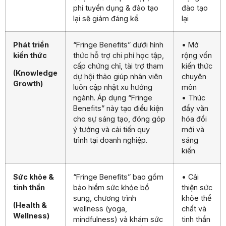
phí tuyển dụng & đào tạo
đào tạo
lại sẽ giảm đáng kể.
lại
Phát triển
“Fringe Benefits” dưới hình
• Mở
kiến thức
thức hỗ trợ chi phí học tập,
rộng vốn
cấp chứng chỉ, tài trợ tham
kiến thức
(Knowledge
dự hội thảo giúp nhân viên
chuyên
Growth)
luôn cập nhật xu hướng
môn
ngành. Áp dụng “Fringe
• Thúc
Benefits” này tạo điều kiện
đẩy văn
cho sự sáng tạo, đóng góp
hóa đổi
ý tưởng và cải tiến quy
mới và
trình tại doanh nghiệp.
sáng
kiến
Sức khỏe &
“Fringe Benefits” bao gồm
• Cải
tinh thần
bảo hiểm sức khỏe bổ
thiện sức
sung, chương trình
khỏe thể
(Health &
wellness (yoga,
chất và
Wellness)
mindfulness) và khám sức
tinh thần