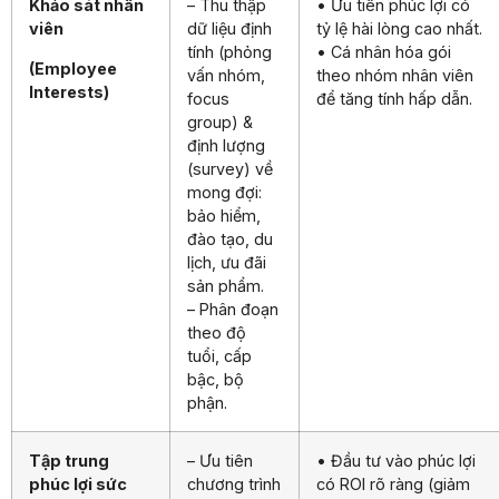
Khảo sát nhân
– Thu thập
• Ưu tiên phúc lợi có
viên
dữ liệu định
tỷ lệ hài lòng cao nhất.
tính (phỏng
• Cá nhân hóa gói
(Employee
vấn nhóm,
theo nhóm nhân viên
Interests)
focus
để tăng tính hấp dẫn.
group) &
định lượng
(survey) về
mong đợi:
bảo hiểm,
đào tạo, du
lịch, ưu đãi
sản phẩm.
– Phân đoạn
theo độ
tuổi, cấp
bậc, bộ
phận.
Tập trung
– Ưu tiên
• Đầu tư vào phúc lợi
phúc lợi sức
chương trình
có ROI rõ ràng (giảm