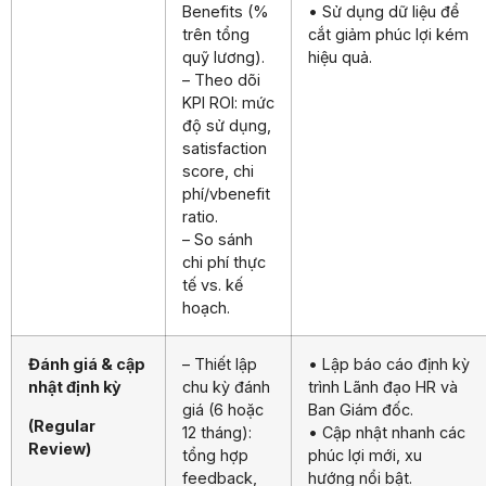
Benefits (%
• Sử dụng dữ liệu để
trên tổng
cắt giảm phúc lợi kém
quỹ lương).
hiệu quả.
– Theo dõi
KPI ROI: mức
độ sử dụng,
satisfaction
score, chi
phí/vbenefit
ratio.
– So sánh
chi phí thực
tế vs. kế
hoạch.
Đánh giá & cập
– Thiết lập
• Lập báo cáo định kỳ
nhật định kỳ
chu kỳ đánh
trình Lãnh đạo HR và
giá (6 hoặc
Ban Giám đốc.
(Regular
12 tháng):
• Cập nhật nhanh các
Review)
tổng hợp
phúc lợi mới, xu
feedback,
hướng nổi bật.