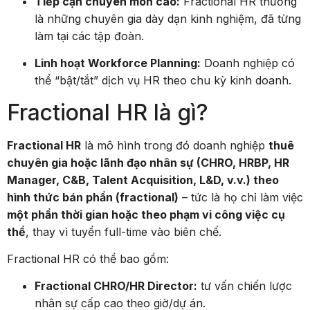
Tiếp cận chuyên môn cao:
Fractional HR thường
là những chuyên gia dày dạn kinh nghiệm, đã từng
làm tại các tập đoàn.
Linh hoạt Workforce Planning:
Doanh nghiệp có
thể “bật/tắt” dịch vụ HR theo chu kỳ kinh doanh.
Fractional HR là gì?
Fractional HR
là mô hình trong đó doanh nghiệp
thuê
chuyên gia hoặc lãnh đạo nhân sự (CHRO, HRBP, HR
Manager, C&B, Talent Acquisition, L&D, v.v.) theo
hình thức bán phần (fractional)
– tức là họ chỉ làm việc
một phần thời gian hoặc theo phạm vi công việc cụ
thể
, thay vì tuyển full-time vào biên chế.
Fractional HR có thể bao gồm:
Fractional CHRO/HR Director:
tư vấn chiến lược
nhân sự cấp cao theo giờ/dự án.