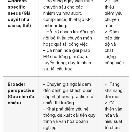
Address
– Bổ sung ngay kiến thức
✓ Giảm
specific
chuyên sâu cho các
thiểu
needs (Giải
nhiệm vụ như audit,
điểm yếu
quyết nhu
compliance, thiết lập KPI,
chuyên
cầu cụ thể)
onboarding.
môn
– Hỗ trợ nhanh khi đội ngũ
✓ Đảm
nội bộ thiếu chuyên môn
bảo tiến
hoặc quá tải công việc.
độ và
– Cá nhân hoá giải pháp
chất
HR cho từng giai đoạn:
lượng
tuyển dụng, duy trì nhân
công việc
sự, tái cấu trúc.
Broader
– Chuyên gia ngoài đem
✓ Tăng
perspective
đến đánh giá khách quan,
khả năng
(Góc nhìn đa
cập nhật best practice từ
đổi mới
chiều)
nhiều thị trường.
✓ Cải
– Khai phá điểm yếu hệ
thiện văn
thống, đề xuất cải tiến quy
hóa và
trình và văn hóa doanh
hiệu suất
nghiệp.
tổ chức