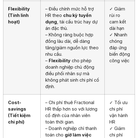
Flexibility
– Điều chỉnh mức hỗ trợ
✓ Giảm
(Tính linh
HR theo
chu kỳ tuyển
rủi ro
hoạt)
dụng
, tái cấu trúc hay dự
cam kết
án đặc thù.
dài hạn
– Không ràng buộc hợp
✓ Nhanh
đồng lâu dài, dễ dàng
chóng
tăng/giảm nguồn lực theo
đáp ứng
nhu cầu.
biến động
–
Flexibility
cho phép
công việc
doanh nghiệp chủ động
điều phối nhân sự mà
không phát sinh chi phí cố
định.
Cost-
– Chi phí thuê Fractional
✓ Tối ưu
savings
HR thấp hơn so với lương
chi phí
(Tiết kiệm
cố định của nhân viên
vận hành
chi phí)
toàn thời gian.
HR
– Doanh nghiệp chỉ thanh
✓ Giảm
toán cho
giờ làm việc
chi phí