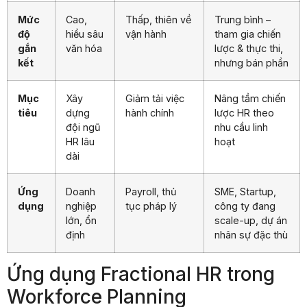
Mức
Cao,
Thấp, thiên về
Trung bình –
độ
hiểu sâu
vận hành
tham gia chiến
gắn
văn hóa
lược & thực thi,
kết
nhưng bán phần
Mục
Xây
Giảm tải việc
Nâng tầm chiến
tiêu
dựng
hành chính
lược HR theo
đội ngũ
nhu cầu linh
HR lâu
hoạt
dài
Ứng
Doanh
Payroll, thủ
SME, Startup,
dụng
nghiệp
tục pháp lý
công ty đang
lớn, ổn
scale-up, dự án
định
nhân sự đặc thù
Ứng dụng Fractional HR trong
Workforce Planning