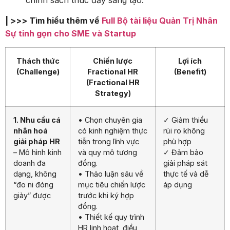
chính sách thúc đẩy sáng tạo.
| >>> Tìm hiểu thêm về
Full Bộ tài liệu Quản Trị Nhân
Sự tinh gọn cho SME và Startup
Thách thức
Chiến lược
Lợi ích
(Challenge)
Fractional HR
(Benefit)
(Fractional HR
Strategy)
1. Nhu cầu cá
• Chọn chuyên gia
✓ Giảm thiểu
nhân hoá
có kinh nghiệm thực
rủi ro không
giải pháp HR
tiễn trong lĩnh vực
phù hợp
– Mô hình kinh
và quy mô tương
✓ Đảm bảo
doanh đa
đồng.
giải pháp sát
dạng, không
• Thảo luận sâu về
thực tế và dễ
“đo ni đóng
mục tiêu chiến lược
áp dụng
giày” được
trước khi ký hợp
đồng.
• Thiết kế quy trình
HR linh hoạt, điều