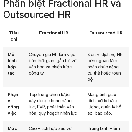
Phân biệt Fractional HR và
Outsourced HR
Tiêu
Fractional HR
Outsourced HR
chí
Mô
Chuyên gia HR làm việc
Đơn vị dịch vụ HR
hình
bán thời gian, gắn bó với
bên ngoài đảm
hợp
văn hóa và chiến lược
nhận chức năng
tác
công ty
cụ thể hoặc toàn
bộ
Phạm
Tập trung chiến lược:
Mang tính giao
vi
xây dựng khung năng
dịch: xử lý bảng
công
lực, EVP, phát triển văn
lương, quản lý hồ
việc
hóa, quy hoạch nhân lực
sơ, báo cáo…
Mức
Cao – tích hợp sâu với
Trung bình – làm