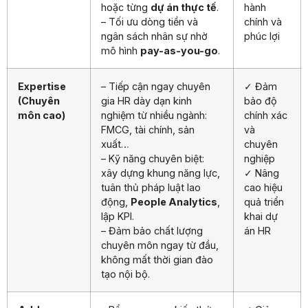
hoặc từng
dự án thực tế
.
hành
– Tối ưu dòng tiền và
chính và
ngân sách nhân sự nhờ
phúc lợi
mô hình
pay-as-you-go
.
Expertise
– Tiếp cận ngay chuyên
✓ Đảm
(Chuyên
gia HR dày dạn kinh
bảo độ
môn cao)
nghiệm từ nhiều ngành:
chính xác
FMCG, tài chính, sản
và
xuất…
chuyên
– Kỹ năng chuyên biệt:
nghiệp
xây dựng khung năng lực,
✓ Nâng
tuân thủ pháp luật lao
cao hiệu
động,
People Analytics
,
quả triển
lập KPI.
khai dự
– Đảm bảo chất lượng
án HR
chuyên môn ngay từ đầu,
không mất thời gian đào
tạo nội bộ.