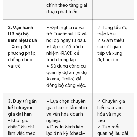
chỉnh theo từng giai
đoạn phát triển.
2. Vận hành
• Định nghĩa rõ vai
✓ Tăng tốc độ
HR nội bộ
trò Fractional HR và
triển khai
kém hiệu quả
nội bộ ngay từ đầu.
✓ Giảm thiểu
– Xung đột
• Lập sơ đồ trách
sai sót giao
phương pháp,
nhiệm (RACI) để
tiếp và xung
chồng chéo
tránh trùng lặp.
đột nội bộ
vai trò
• Sử dụng công cụ
quản lý dự án (ví dụ
Asana, Trello) để
đồng bộ công việc.
3. Duy trì gắn
• Lựa chọn chuyên
✓ Chuyên gia
kết chuyên
gia chia sẻ tầm nhìn
hiểu sâu văn
gia dài hạn
và văn hóa doanh
hóa và mục
– Khó “giữ
nghiệp.
tiêu
chân” khi chỉ
• Duy trì kênh liên
✓ Tạo mối
làm việc theo
lạc định kỳ (check-
quan hệ lâu dài,