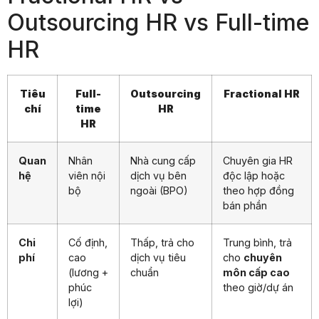
Outsourcing HR vs Full-time
HR
Tiêu
Full-
Outsourcing
Fractional HR
chí
time
HR
HR
Quan
Nhân
Nhà cung cấp
Chuyên gia HR
hệ
viên nội
dịch vụ bên
độc lập hoặc
bộ
ngoài (BPO)
theo hợp đồng
bán phần
Chi
Cố định,
Thấp, trả cho
Trung bình, trả
phí
cao
dịch vụ tiêu
cho
chuyên
(lương +
chuẩn
môn cấp cao
phúc
theo giờ/dự án
lợi)