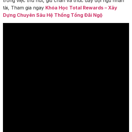
trong việc thu hút, giữ chân và thúc đẩy đội ngũ nhân
tài, Tham gia ngay
Khóa Học Total Rewards – Xây
Dựng Chuyên Sâu Hệ Thống Tổng Đãi Ngộ