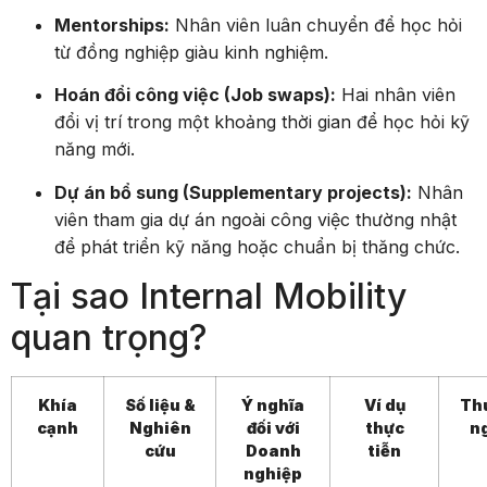
Mentorships:
Nhân viên luân chuyển để học hỏi
từ đồng nghiệp giàu kinh nghiệm.
Hoán đổi công việc (Job swaps):
Hai nhân viên
đổi vị trí trong một khoảng thời gian để học hỏi kỹ
năng mới.
Dự án bổ sung (Supplementary projects):
Nhân
viên tham gia dự án ngoài công việc thường nhật
để phát triển kỹ năng hoặc chuẩn bị thăng chức.
Tại sao Internal Mobility
quan trọng?
Khía
Số liệu &
Ý nghĩa
Ví dụ
Th
cạnh
Nghiên
đối với
thực
n
cứu
Doanh
tiễn
nghiệp