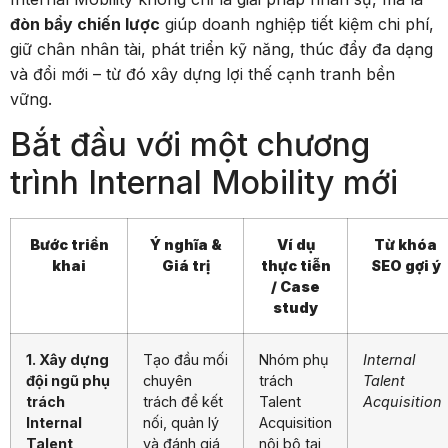
đòn bẩy chiến lược
giúp doanh nghiệp tiết kiệm chi phí,
giữ chân nhân tài, phát triển kỹ năng, thúc đẩy đa dạng
và đổi mới – từ đó xây dựng lợi thế cạnh tranh bền
vững.
Bắt đầu với một chương
trình Internal Mobility mới
Bước triển
Ý nghĩa &
Ví dụ
Từ khóa
khai
Giá trị
thực tiễn
SEO gợi ý
/ Case
study
1. Xây dựng
Tạo đầu mối
Nhóm phụ
Internal
đội ngũ phụ
chuyên
trách
Talent
trách
trách để kết
Talent
Acquisition
Internal
nối, quản lý
Acquisition
Talent
và đánh giá
nội bộ tại