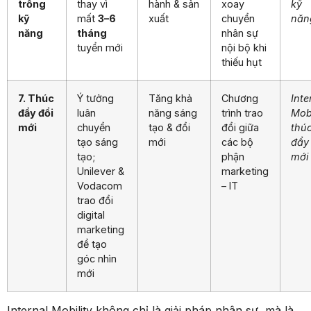
trống
thay vì
hành & sản
xoay
kỹ
kỹ
mất
3–6
xuất
chuyển
năn
năng
tháng
nhân sự
tuyển mới
nội bộ khi
thiếu hụt
7. Thúc
Ý tưởng
Tăng khả
Chương
Inte
đẩy đổi
luân
năng sáng
trình trao
Mobi
mới
chuyển
tạo & đổi
đổi giữa
thú
tạo sáng
mới
các bộ
đẩy
tạo;
phận
mới
Unilever &
marketing
Vodacom
– IT
trao đổi
digital
marketing
để tạo
góc nhìn
mới
Internal Mobility không chỉ là giải pháp nhân sự, mà là