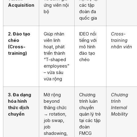
Acquisition
ứng viên nội
các tập
bộ
đoàn đa
quốc gia
2. Đào tạo
Giúp nhân
IDEO nổi
Cross-
chéo
viên linh
tiếng với
training
(Cross-
hoạt, phát
mô hình
nhân viên
training)
triển thành
đào tạo
“T-shaped
chéo
employees”
– vừa sâu
vừa rộng
3. Đa dạng
Mở rộng
Chương
Chương
hóa hình
beyond
trình luân
trình
thức dịch
thăng chức
chuyển
Internal
chuyển
→ rotation,
quản lý trẻ
Mobility
job swap,
tại các tập
job
đoàn
shadowing,
FMCG