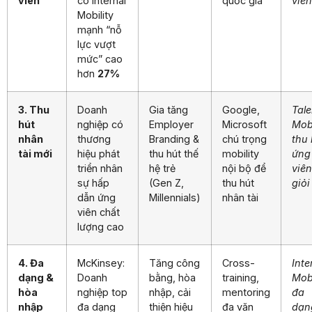
viên
có Internal
quốc gia
viên
Mobility
mạnh “nỗ
lực vượt
mức” cao
hơn
27%
3. Thu
Doanh
Gia tăng
Google,
Tale
hút
nghiệp có
Employer
Microsoft
Mobi
nhân
thương
Branding &
chú trọng
thu 
tài mới
hiệu phát
thu hút thế
mobility
ứng
triển nhân
hệ trẻ
nội bộ để
viên
sự hấp
(Gen Z,
thu hút
giỏi
dẫn ứng
Millennials)
nhân tài
viên chất
lượng cao
4. Đa
McKinsey:
Tăng công
Cross-
Inte
dạng &
Doanh
bằng, hòa
training,
Mobi
hòa
nghiệp top
nhập, cải
mentoring
đa
nhập
đa dạng
thiện hiệu
đa văn
dạn