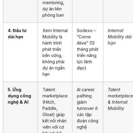
mentoring,
dự án liên
phòng ban
4. Đầu tư
Xem Internal
Sodexo –
Internal
dài hạn
Mobility là
“Come
Mobility dài
hành trình
Alive” (12
hạn
phát triển
tháng phát
bền vững,
triển năng
không phải
lực lãnh
dự án ngắn
đạo)
hạn
5. Ứng
Talent
AI career
Talent
dụng công
marketplace
pathing
marketplace
nghệ & AI
(Hitch,
giảm
& Internal
Paddle,
turnover ở
Mobility
Gloat) giúp
các tập
kết nối nhân
đoàn công
viên với cơ
nghệ