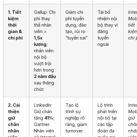
1. Tiết
Gallup: Chi
Giảm chi
Tái bổ
Inte
kiệm
phí thay
phí tuyển
nhiệm nội
Mobi
thời
thế nhân
dụng, đào
bộ thay vì
tiết
gian &
viên =
tạo, rủi ro
đăng
kiệ
chi phí
1,5x
“tuyển sai”
tuyển
chi 
lương
;
ngoài
nhân viên
nội bộ
vượt trội
hơn trong
2 năm đầu
sau thăng
chức
2. Cải
LinkedIn:
Tạo lộ
Lộ trình
Inte
thiện
Giữ chân
trình sự
phát triển
Mobi
giữ
tăng
41%
;
nghiệp rõ
nội bộ tại
giữ
chân
Gartner:
ràng, giảm
các tập
châ
nhân
Nhân viên
turnover
đoàn đa
nhâ