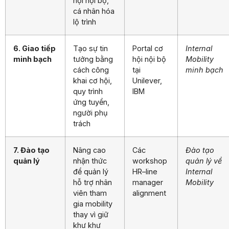
hội nội bộ,
cá nhân hóa
lộ trình
6. Giao tiếp
Tạo sự tin
Portal cơ
Internal
minh bạch
tưởng bằng
hội nội bộ
Mobility
cách công
tại
minh bạch
khai cơ hội,
Unilever,
quy trình
IBM
ứng tuyển,
người phụ
trách
7. Đào tạo
Nâng cao
Các
Đào tạo
quản lý
nhận thức
workshop
quản lý về
để quản lý
HR–line
Internal
hỗ trợ nhân
manager
Mobility
viên tham
alignment
gia mobility
thay vì giữ
khư khư