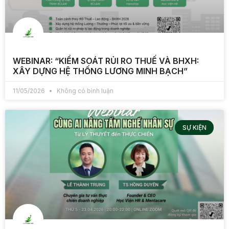
WEBINAR: “KIỂM SOÁT RỦI RO THUẾ VÀ BHXH:
XÂY DỰNG HỆ THỐNG LƯƠNG MINH BẠCH”
11/05/2026
Không có bình luận
SỰ KIỆN