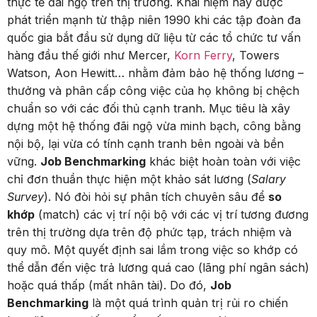
thực tế đãi ngộ trên thị trường.
Khái niệm này được
phát triển mạnh từ thập niên 1990 khi các tập đoàn đa
quốc gia bắt đầu sử dụng dữ liệu từ các tổ chức tư vấn
hàng đầu thế giới như Mercer,
Korn Ferry
, Towers
Watson, Aon Hewitt… nhằm đảm bảo hệ thống lương –
thưởng và phân cấp công việc của họ không bị chệch
chuẩn so với các đối thủ cạnh tranh. Mục tiêu là xây
dựng một hệ thống đãi ngộ vừa minh bạch, công bằng
nội bộ, lại vừa có tính cạnh tranh bên ngoài và bền
vững.
Job Benchmarking
khác biệt hoàn toàn với việc
chỉ đơn thuần thực hiện một khảo sát lương (
Salary
Survey
). Nó đòi hỏi sự phân tích chuyên sâu để
so
khớp
(match) các vị trí nội bộ với các vị trí tương đương
trên thị trường dựa trên độ phức tạp, trách nhiệm và
quy mô. Một quyết định sai lầm trong việc so khớp có
thể dẫn đến việc trả lương quá cao (lãng phí ngân sách)
hoặc quá thấp (mất nhân tài). Do đó,
Job
Benchmarking
là một quá trình quản trị rủi ro chiến