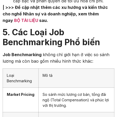
cấp bậc và phân quyền để tối ưu hóa chi phí.
| >>> Để cập nhật thêm các xu hướng và kiến thức
cho nghề Nhân sự và doanh nghiệp, xem thêm
ngay
BỘ TÀI LIỆU
sau.
5. Các Loại Job
Benchmarking Phổ biến
Job Benchmarking
không chỉ giới hạn ở việc so sánh
lương mà còn bao gồm nhiều hình thức khác:
Loại
Mô tả
Benchmarking
Market Pricing
So sánh mức lương cơ bản, tổng đãi
ngộ (Total Compensation) và phúc lợi
với thị trường.