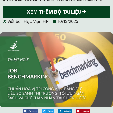
XEM THÊM BỘ TÀI LIỆU
Viết bởi:
Học Viện HR
10/13/2025
Facebook
Twitter
LinkedIn
Pinterest