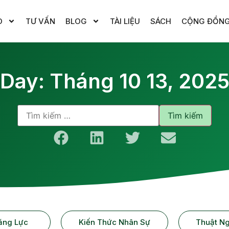
O
TƯ VẤN
BLOG
TÀI LIỆU
SÁCH
CỘNG ĐỒN
Day: Tháng 10 13, 202
ăng Lực
Kiến Thức Nhân Sự
Thuật N