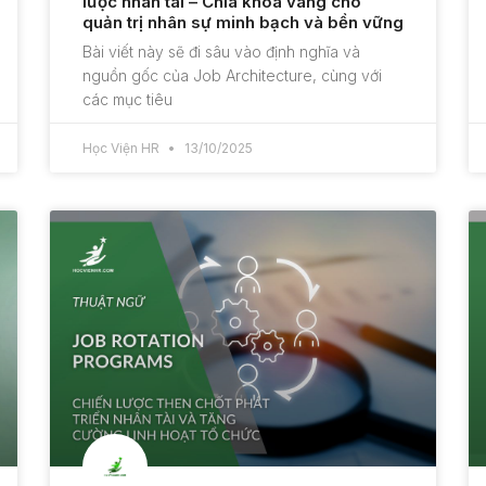
lược nhân tài – Chìa khóa vàng cho
quản trị nhân sự minh bạch và bền vững
Bài viết này sẽ đi sâu vào định nghĩa và
nguồn gốc của Job Architecture, cùng với
các mục tiêu
Học Viện HR
13/10/2025