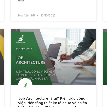
tiêu
Học Viện HR
13/10/2025
Job Architecture là gì? Kiến trúc công
việc: Nền tảng thiết kế tổ chức và chiến