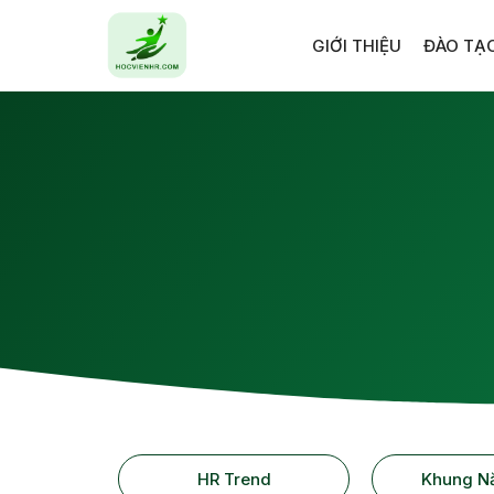
GIỚI THIỆU
ĐÀO TẠ
HR Trend
Khung N