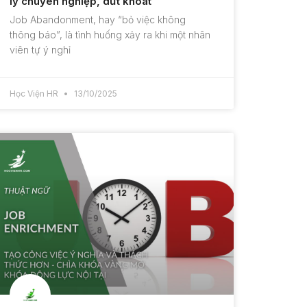
lý chuyên nghiệp, dứt khoát
Job Abandonment, hay “bỏ việc không
thông báo”, là tình huống xảy ra khi một nhân
viên tự ý nghỉ
Học Viện HR
13/10/2025