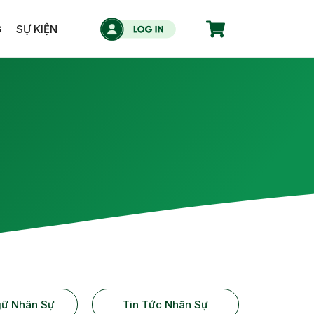
G
SỰ KIỆN
5
gữ Nhân Sự
Tin Tức Nhân Sự