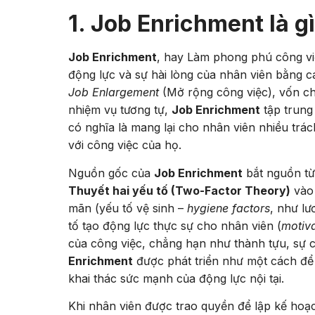
1. Job Enrichment là g
Job Enrichment
, hay Làm phong phú công vi
động lực và sự hài lòng của nhân viên bằng cá
Job Enlargement
(Mở rộng công việc), vốn c
nhiệm vụ tương tự,
Job Enrichment
tập trung
có nghĩa là mang lại cho nhân viên nhiều trác
với công việc của họ.
Nguồn gốc của
Job Enrichment
bắt nguồn từ
Thuyết hai yếu tố (Two-Factor Theory)
vào 
mãn (yếu tố vệ sinh –
hygiene factors
, như lư
tố tạo động lực thực sự cho nhân viên (
motiv
của công việc, chẳng hạn như thành tựu, sự c
Enrichment
được phát triển như một cách để t
khai thác sức mạnh của động lực nội tại.
Khi nhân viên được trao quyền để lập kế hoạc