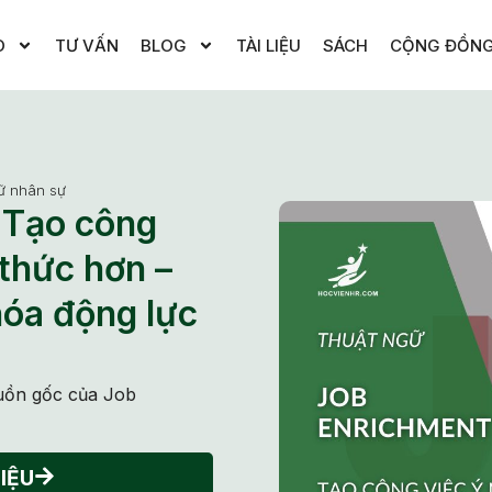
O
TƯ VẤN
BLOG
TÀI LIỆU
SÁCH
CỘNG ĐỒN
ữ nhân sự
? Tạo công
 thức hơn –
óa động lực
guồn gốc của Job
IỆU