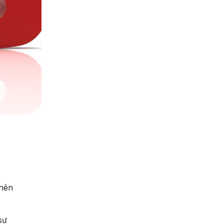
 nên
sự