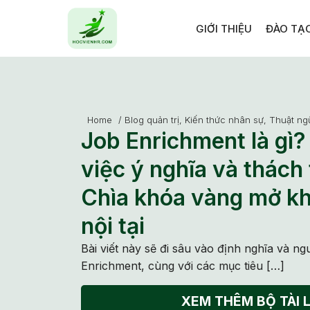
GIỚI THIỆU
ĐÀO TẠ
Home
/
Blog quản trị
,
Kiến thức nhân sự
,
Thuật ng
Job Enrichment là gì
việc ý nghĩa và thách
Chìa khóa vàng mở kh
nội tại
Bài viết này sẽ đi sâu vào định nghĩa và n
Enrichment, cùng với các mục tiêu […]
XEM THÊM BỘ TÀI L