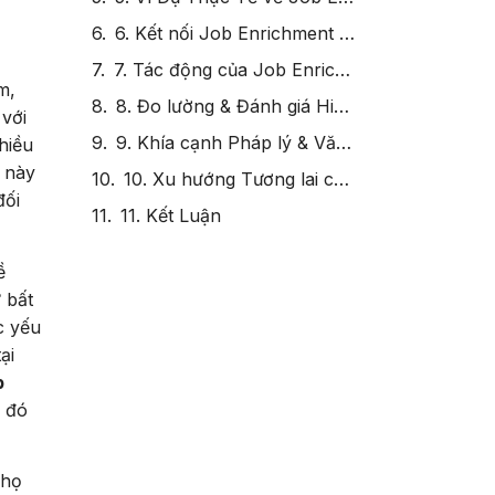
6. Kết nối Job Enrichment với Các Thuật ngữ Quan trọng
7. Tác động của Job Enrichment đến Tổ chức
m,
8. Đo lường & Đánh giá Hiệu quả của Job Enrichment
 với
9. Khía cạnh Pháp lý & Văn hóa
hiều
 này
10. Xu hướng Tương lai của Job Enrichment
đối
11. Kết Luận
ề
 bất
c yếu
ại
b
ừ đó
 họ