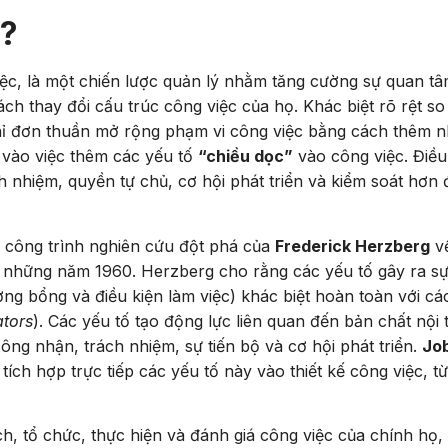
ì?
ệc, là một chiến lược quản lý nhằm tăng cường sự quan tâ
ch thay đổi cấu trúc công việc của họ. Khác biệt rõ rệt so
hỉ đơn thuần mở rộng phạm vi công việc bằng cách thêm n
 vào việc thêm các yếu tố
“chiều dọc”
vào công việc. Điều
h nhiệm, quyền tự chủ, cơ hội phát triển và kiểm soát hơn 
 công trình nghiên cứu đột phá của
Frederick Herzberg
v
những năm 1960. Herzberg cho rằng các yếu tố gây ra sự
ơng bổng và điều kiện làm việc) khác biệt hoàn toàn với cá
ators
). Các yếu tố tạo động lực liên quan đến bản chất nội t
ông nhận, trách nhiệm, sự tiến bộ và cơ hội phát triển.
Jo
ích hợp trực tiếp các yếu tố này vào thiết kế công việc, t
h, tổ chức, thực hiện và đánh giá công việc của chính họ,