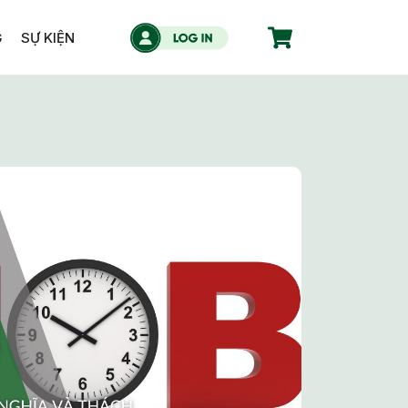
G
SỰ KIỆN