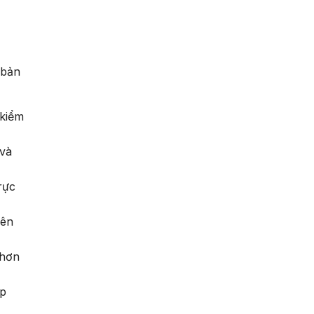
 bản
 kiểm
 và
rực
iên
 hơn
ập