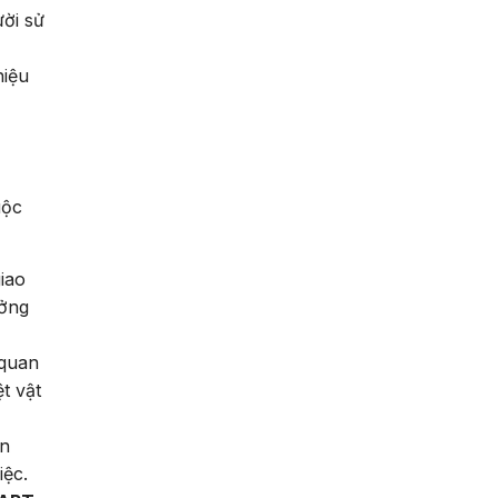
ười sử
hiệu
uộc
giao
ưởng
 quan
t vật
n
iệc.