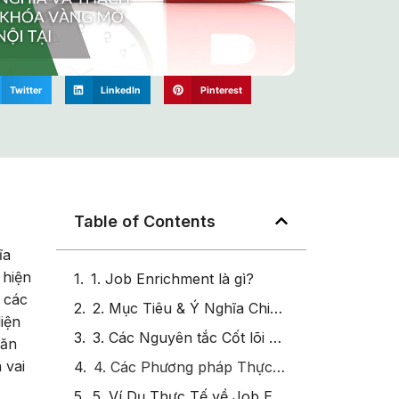
Twitter
LinkedIn
Pinterest
Table of Contents
ĩa
 hiện
1. Job Enrichment là gì?
 các
2. Mục Tiêu & Ý Nghĩa Chiến Lược của Job Enrichment
iện
3. Các Nguyên tắc Cốt lõi của Job Enrichment
văn
 vai
4. Các Phương pháp Thực hiện Job Enrichment
5. Ví Dụ Thực Tế về Job Enrichment