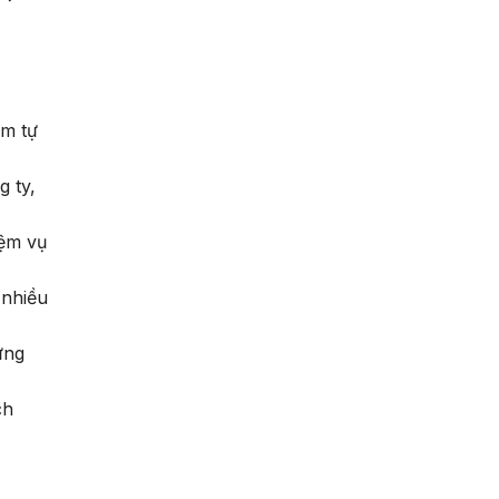
ềm tự
g ty,
iệm vụ
 nhiều
ựng
ch