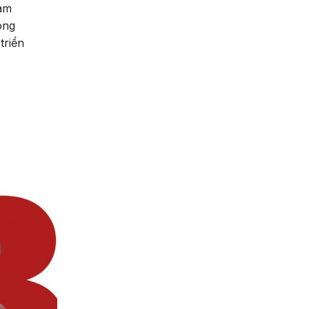
cam
ông
triển