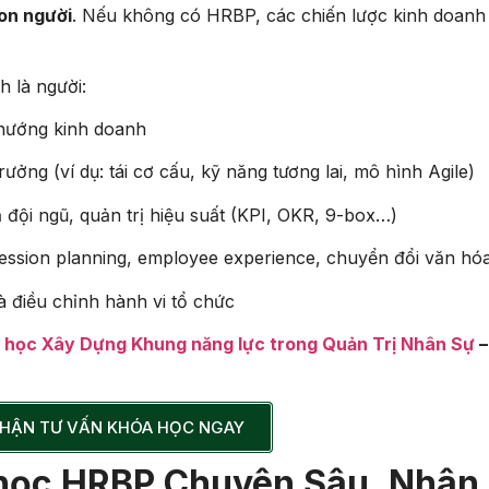
con người
. Nếu không có HRBP, các chiến lược kinh doanh
h là người:
 hướng kinh doanh
ưởng (ví dụ: tái cơ cấu, kỹ năng tương lai, mô hình Agile)
đội ngũ, quản trị hiệu suất (KPI, OKR, 9-box…)
ession planning, employee experience, chuyển đổi văn hó
à điều chỉnh hành vi tổ chức
 học Xây Dựng Khung năng lực trong Quản Trị Nhân Sự
–
HẬN TƯ VẤN KHÓA HỌC NGAY
 học HRBP Chuyên Sâu, Nhân