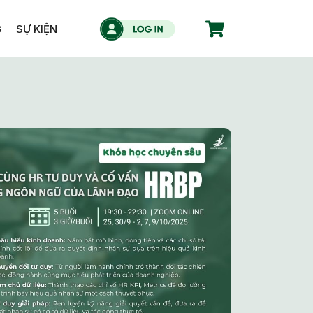
G
SỰ KIỆN