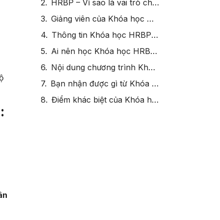
HRBP – Vì sao là vai trò chiến lược của thời đại mới?
Giảng viên của Khóa học HRBP Chuyên Sâu, Nhân Sự Thực Chiến
Thông tin Khóa học HRBP Chuyên Sâu, Nhân Sự Thực Chiến
Ai nên học Khóa học HRBP Chuyên Sâu, Nhân Sự Thực Chiến?
Nội dung chương trình Khóa học HRBP Chuyên Sâu, Nhân Sự Thực Chiến
ộ
Bạn nhận được gì từ Khóa học HRBP Chuyên Sâu, Nhân Sự Thực Chiến?
Điểm khác biệt của Khóa học HRBP Chuyên Sâu, Nhân Sự Thực Chiến
:
ân