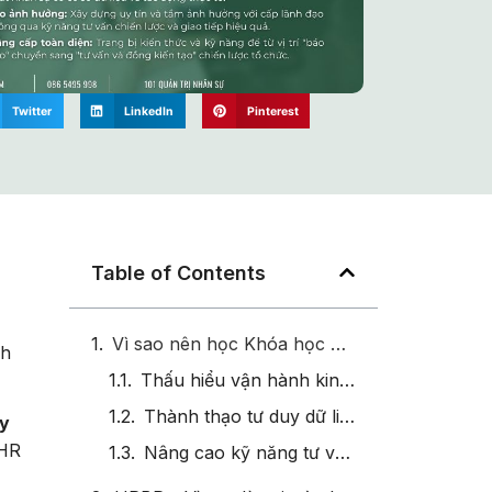
Twitter
LinkedIn
Pinterest
Table of Contents
Vì sao nên học Khóa học HRBP Chuyên Sâu, Nhân Sự Thực Chiến?
nh
Thấu hiểu vận hành kinh doanh & tài chính doanh nghiệp:
Thành thạo tư duy dữ liệu và đo lường hiệu quả nhân sự:
uy
 HR
Nâng cao kỹ năng tư vấn chiến lược & giao tiếp ảnh hưởng: