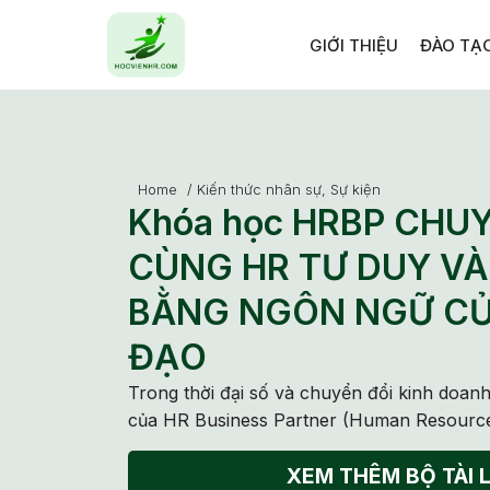
GIỚI THIỆU
ĐÀO TẠ
Home
/
Kiến thức nhân sự
,
Sự kiện
Khóa học HRBP CHUY
CÙNG HR TƯ DUY VÀ
BẰNG NGÔN NGỮ C
ĐẠO
Trong thời đại số và chuyển đổi kinh doanh
của HR Business Partner (Human Resource
XEM THÊM BỘ TÀI L