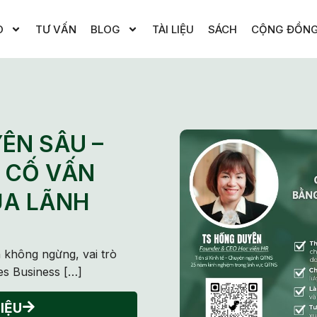
O
TƯ VẤN
BLOG
TÀI LIỆU
SÁCH
CỘNG ĐỒN
ÊN SÂU –
 CỐ VẤN
ỦA LÃNH
 không ngừng, vai trò
s Business […]
IỆU