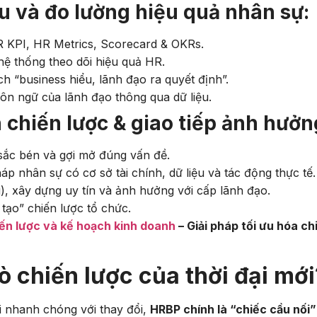
u và đo lường hiệu quả nhân sự:
R KPI, HR Metrics, Scorecard & OKRs.
 hệ thống theo dõi hiệu quả HR.
h “business hiểu, lãnh đạo ra quyết định”.
n ngữ của lãnh đạo thông qua dữ liệu.
 chiến lược & giao tiếp ảnh hưởn
 sắc bén và gợi mở đúng vấn đề.
áp nhân sự có cơ sở tài chính, dữ liệu và tác động thực tế.
g), xây dựng uy tín và ảnh hưởng với cấp lãnh đạo.
tạo” chiến lược tổ chức.
hiến lược và kế hoạch kinh doanh
– Giải pháp tối ưu hóa ch
rò chiến lược của thời đại mới
i nhanh chóng với thay đổi,
HRBP chính là “chiếc cầu nối”