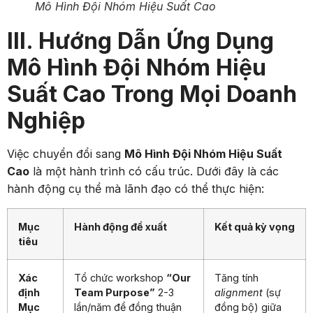
Mô Hình Đội Nhóm Hiệu Suất Cao
III. Hướng Dẫn Ứng Dụng
Mô Hình Đội Nhóm Hiệu
Suất Cao Trong Mọi Doanh
Nghiệp
Việc chuyển đổi sang
Mô Hình Đội Nhóm Hiệu Suất
Cao
là một hành trình có cấu trúc. Dưới đây là các
hành động cụ thể mà lãnh đạo có thể thực hiện:
Mục
Hành động đề xuất
Kết quả kỳ vọng
tiêu
Xác
Tổ chức workshop
“Our
Tăng tính
định
Team Purpose”
2-3
alignment
(sự
Mục
lần/năm để đồng thuận
đồng bộ) giữa