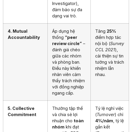
Investigator),
đảm bảo sự đa
dạng vai trò.
4. Mutual
Áp dụng hệ
Tăng
25%
Accountability
thống
“peer
điểm hợp tác
review circle”
–
nội bộ (
Survey
đánh giá chéo
CCL 2021
),
giữa các nhóm
cải thiện sự tin
và phòng ban.
tưởng và trách
Điều này khiến
nhiệm lẫn
nhân viên cảm
nhau.
thấy trách nhiệm
với đồng nghiệp
ngang cấp.
5. Collective
Thưởng tập thể
Tỷ lệ nghỉ việc
Commitment
và chia sẻ lợi
(
Turnover
) chỉ
nhuận cho
toàn
4%/năm
, tỷ lệ
nhóm
khi đạt
gắn kết