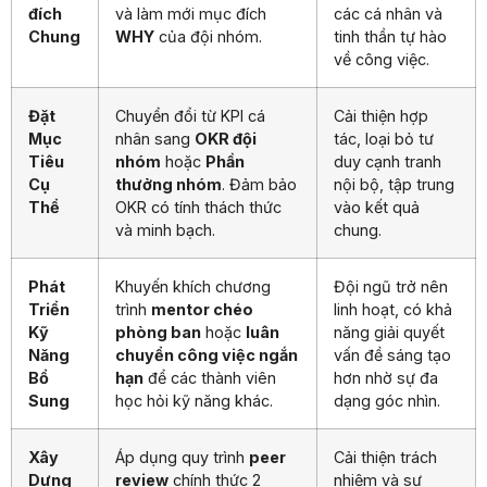
đích
và làm mới mục đích
các cá nhân và
Chung
WHY
của đội nhóm.
tinh thần tự hào
về công việc.
Đặt
Chuyển đổi từ KPI cá
Cải thiện hợp
Mục
nhân sang
OKR đội
tác, loại bỏ tư
Tiêu
nhóm
hoặc
Phần
duy cạnh tranh
Cụ
thưởng nhóm
. Đảm bảo
nội bộ, tập trung
Thể
OKR có tính thách thức
vào kết quả
và minh bạch.
chung.
Phát
Khuyến khích chương
Đội ngũ trở nên
Triển
trình
mentor chéo
linh hoạt, có khả
Kỹ
phòng ban
hoặc
luân
năng giải quyết
Năng
chuyển công việc ngắn
vấn đề sáng tạo
Bổ
hạn
để các thành viên
hơn nhờ sự đa
Sung
học hỏi kỹ năng khác.
dạng góc nhìn.
Xây
Áp dụng quy trình
peer
Cải thiện trách
Dựng
review
chính thức 2
nhiệm và sự