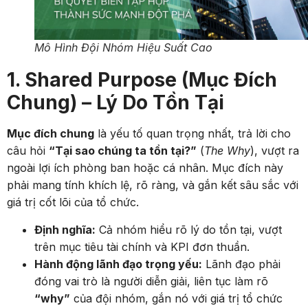
Mô Hình Đội Nhóm Hiệu Suất Cao
1. Shared Purpose (Mục Đích
Chung) – Lý Do Tồn Tại
Mục đích chung
là yếu tố quan trọng nhất, trả lời cho
câu hỏi
“Tại sao chúng ta tồn tại?”
(
The Why
), vượt ra
ngoài lợi ích phòng ban hoặc cá nhân. Mục đích này
phải mang tính khích lệ, rõ ràng, và gắn kết sâu sắc với
giá trị cốt lõi của tổ chức.
Định nghĩa:
Cả nhóm hiểu rõ lý do tồn tại, vượt
trên mục tiêu tài chính và KPI đơn thuần.
Hành động lãnh đạo trọng yếu:
Lãnh đạo phải
đóng vai trò là người diễn giải, liên tục làm rõ
“why”
của đội nhóm, gắn nó với giá trị tổ chức