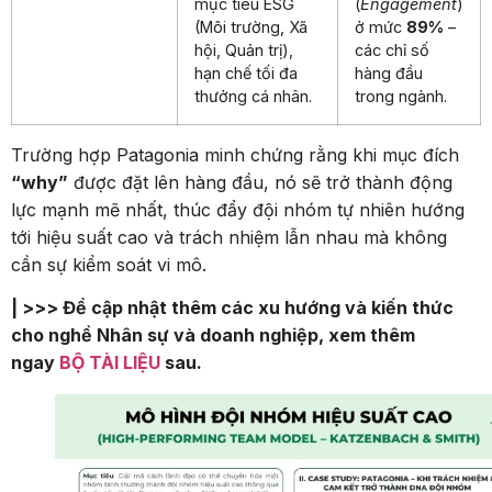
mục tiêu ESG
(
Engagement
)
(Môi trường, Xã
ở mức
89%
–
hội, Quản trị),
các chỉ số
hạn chế tối đa
hàng đầu
thưởng cá nhân.
trong ngành.
Trường hợp Patagonia minh chứng rằng khi mục đích
“why”
được đặt lên hàng đầu, nó sẽ trở thành động
lực mạnh mẽ nhất, thúc đẩy đội nhóm tự nhiên hướng
tới hiệu suất cao và trách nhiệm lẫn nhau mà không
cần sự kiểm soát vi mô.
| >>> Để cập nhật thêm các xu hướng và kiến thức
cho nghề Nhân sự và doanh nghiệp, xem thêm
ngay
BỘ TÀI LIỆU
sau.