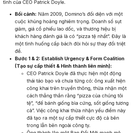
tình của CEO Patrick Doyle.
Bối cảnh:
Năm 2009, Domino’s đối diện với một
cuộc khủng hoảng nghiêm trọng. Doanh số sụt
giảm, giá cổ phiếu lao dốc, và thương hiệu bị
khách hàng đánh giá là có “pizza tệ nhất”. Đây là
một tình huống cấp bách đòi hỏi sự thay đổi triệt
để.
Bước 1 & 2: Establish Urgency & Form Coalition
(Tạo sự cấp thiết & Hình thành liên minh):
CEO Patrick Doyle đã thực hiện một động
thái táo bạo và chưa từng có: ông xuất hiện
công khai trên truyền thông, thừa nhận một
cách thẳng thắn rằng “pizza của chúng tôi
tệ”, “đế bánh giống bìa cứng, sốt giống tương
cà”. Việc công khai thừa nhận yếu điểm này
đã tạo ra một sự cấp thiết cực độ cả bên
trong lẫn bên ngoài công ty.
Ông thành lập một Ban Đổi Mới mạnh mẽ,