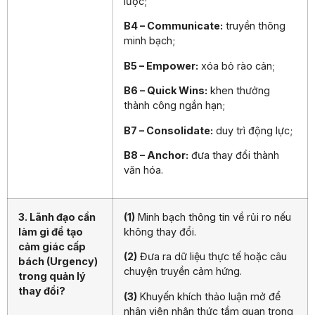
lược;
B4 – Communicate:
truyền thông
minh bạch;
B5 – Empower:
xóa bỏ rào cản;
B6 – Quick Wins:
khen thưởng
thành công ngắn hạn;
B7 – Consolidate:
duy trì động lực;
B8 – Anchor:
đưa thay đổi thành
văn hóa.
3. Lãnh đạo cần
(1)
Minh bạch thông tin về rủi ro nếu
làm gì để tạo
không thay đổi.
cảm giác cấp
(2)
Đưa ra dữ liệu thực tế hoặc câu
bách (Urgency)
chuyện truyền cảm hứng.
trong quản lý
thay đổi?
(3)
Khuyến khích thảo luận mở để
nhân viên nhận thức tầm quan trọng