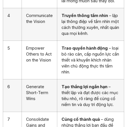
lai mong muốn sau thay đổi.
4
Communicate
Truyền thông tầm nhìn
– lặp
the Vision
lại thông điệp về tầm nhìn một
cách thường xuyên, nhất quán
qua mọi kênh.
5
Empower
Trao quyền hành động
– loại
Others to Act
bỏ rào cản, cấp nguồn lực cần
on the Vision
thiết và khuyến khích nhân
viên chủ động thực thi tầm
nhìn.
6
Generate
Tạo thắng lợi ngắn hạn
–
Short-Term
thiết lập và đạt được các mục
Wins
tiêu nhỏ, rõ ràng để củng cố
niềm tin và duy trì động lực.
7
Consolidate
Củng cố thành quả
– dùng
Gains and
những thắng lợi ban đầu để