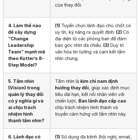
của thay đổi.
4. Làm thế nào
(1)
Tuyển chọn lãnh đạo chủ chốt có
để xây dựng
uy tín, kỹ năng ra quyết định.
(2)
Có
“Change
đại diện từ các phòng ban để đảm
Leadership
bảo góc nhìn đa chiều.
(3)
Duy trì
Team” mạnh mẽ
văn hóa tin tưởng và cam kết tầm
theo Kotter’s 8-
nhìn chung.
Step Model?
5. Tầm nhìn
Tầm nhìn là
kim chỉ nam định
(Vision) trong
hướng thay đổi
, giúp xác định mục
quản lý thay đổi
tiêu dài hạn, kết nối nhân viên với
có ý nghĩa gì và
chiến lược.
Ban lãnh đạo cấp cao
ai chịu trách
chịu trách nhiệm hình thành và
nhiệm hình
truyền cảm hứng với tầm nhìn này.
thành tầm nhìn?
6. Lãnh đạo có
(1)
Sử dụng đa kênh (hội nghị, email,