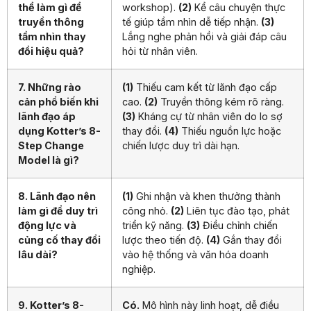
thể làm gì để
workshop).
(2)
Kể câu chuyện thực
truyền thông
tế giúp tầm nhìn dễ tiếp nhận.
(3)
tầm nhìn thay
Lắng nghe phản hồi và giải đáp câu
đổi hiệu quả?
hỏi từ nhân viên.
7. Những rào
(1)
Thiếu cam kết từ lãnh đạo cấp
cản phổ biến khi
cao.
(2)
Truyền thông kém rõ ràng.
lãnh đạo áp
(3)
Kháng cự từ nhân viên do lo sợ
dụng Kotter’s 8-
thay đổi.
(4)
Thiếu nguồn lực hoặc
Step Change
chiến lược duy trì dài hạn.
Model là gì?
8. Lãnh đạo nên
(1)
Ghi nhận và khen thưởng thành
làm gì để duy trì
công nhỏ.
(2)
Liên tục đào tạo, phát
động lực và
triển kỹ năng.
(3)
Điều chỉnh chiến
củng cố thay đổi
lược theo tiến độ.
(4)
Gắn thay đổi
lâu dài?
vào hệ thống và văn hóa doanh
nghiệp.
9. Kotter’s 8-
Có.
Mô hình này linh hoạt, dễ điều