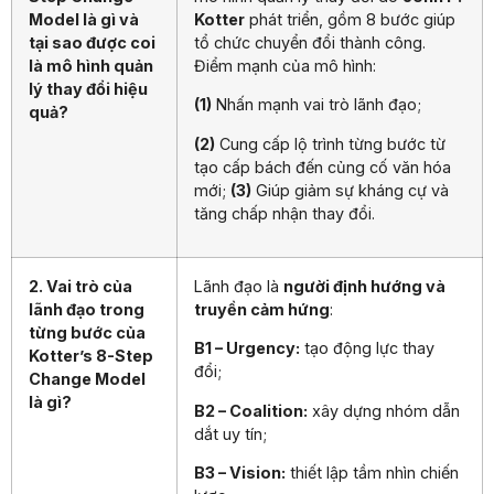
Model là gì và
Kotter
phát triển, gồm 8 bước giúp
tại sao được coi
tổ chức chuyển đổi thành công.
là mô hình quản
Điểm mạnh của mô hình:
lý thay đổi hiệu
(1)
Nhấn mạnh vai trò lãnh đạo;
quả?
(2)
Cung cấp lộ trình từng bước từ
tạo cấp bách đến củng cố văn hóa
mới;
(3)
Giúp giảm sự kháng cự và
tăng chấp nhận thay đổi.
2. Vai trò của
Lãnh đạo là
người định hướng và
lãnh đạo trong
truyền cảm hứng
:
từng bước của
B1 – Urgency:
tạo động lực thay
Kotter’s 8-Step
đổi;
Change Model
là gì?
B2 – Coalition:
xây dựng nhóm dẫn
dắt uy tín;
B3 – Vision:
thiết lập tầm nhìn chiến