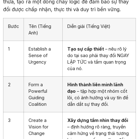
thừa, tạo ra một dòng chảy logic để đảm bảo sự thay
đổi được chấp nhận, thực thi và duy trì bền vững.
Bước
Tên (Tiếng
Diễn giải (Tiếng Việt)
Anh)
1
Establish a
Tạo sự cấp thiết
– nêu rõ lý
Sense of
do tại sao phải thay đổi NGAY
Urgency
LẬP TỨC và tầm quan trọng
của nó.
2
Form a
Hình thành liên minh lãnh
Powerful
đạo
– tập hợp một nhóm cốt
Guiding
lõi, có ảnh hưởng và uy tín để
Coalition
dẫn dắt sự thay đổi.
3
Create a
Xây dựng tầm nhìn thay đổi
Vision for
– định hướng rõ ràng, truyền
Change
cảm hứng về trạng thái tương