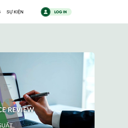
G
SỰ KIỆN