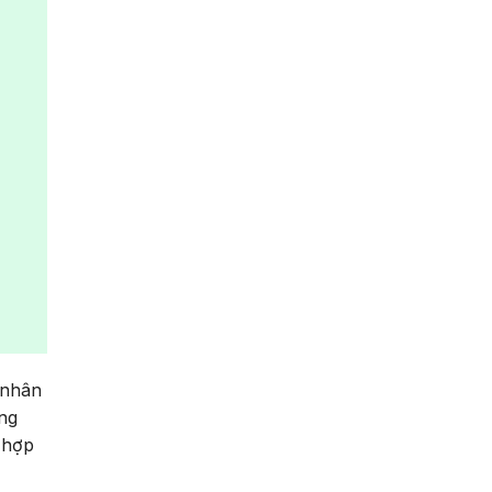
 nhân
ng
 hợp