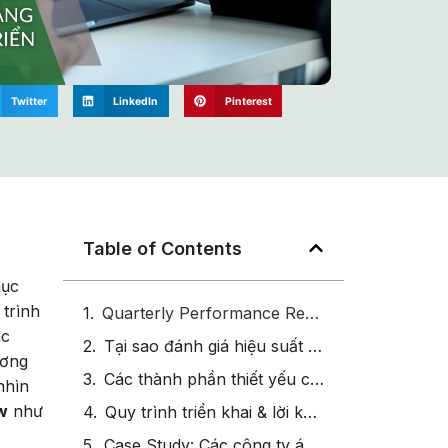
Twitter
LinkedIn
Pinterest
Table of Contents
mục
 trình
Quarterly Performance Review là gì?
ác
Tại sao đánh giá hiệu suất theo quý quan trọng hơn đánh giá hằng năm
ương
Các thành phần thiết yếu của một Quarterly Performance Review hiệu quả
nhìn
w
như
Quy trình triển khai & lời khuyên thực hành cho Quarterly Performance Review – Đánh giá hiệu suất theo quý
Case Study: Các công ty áp dụng Quarterly Performance Review thành công