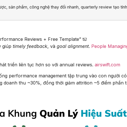
lược, sản phẩm, công nghệ thay đổi nhanh, quarterly review tạo tín
rformance Reviews + Free Template” từ
w giúp
timely feedback
, và
goal alignment
.
People Managin
hát triển liên tục hơn so với annual reviews.
airswift.com
hống performance management tập trung vào con người có
ởng doanh thu ~30%, đồng thời giảm attrition ~5 điểm phần 