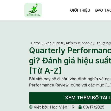
GIỚI THIỆU
ĐÀO TẠ
Home
/
Blog quản trị
,
Kiến thức nhân sự
,
Thuật ng
Quarterly Performanc
gì? Đánh giá hiệu suấ
[Từ A-Z]
Bài viết này sẽ đi sâu vào định nghĩa và n
Performance Review, cùng với các mục […
XEM THÊM BỘ TÀI L
Viết bởi:
Học Viện HR
09/17/2025