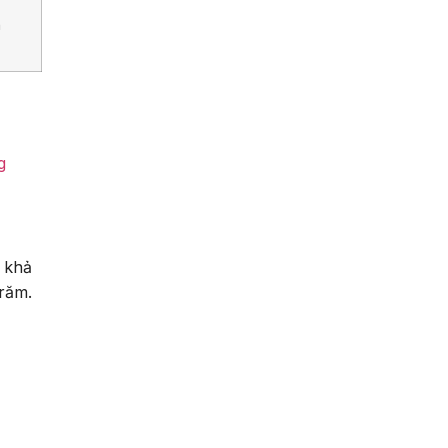
h
g
 khả
trăm.