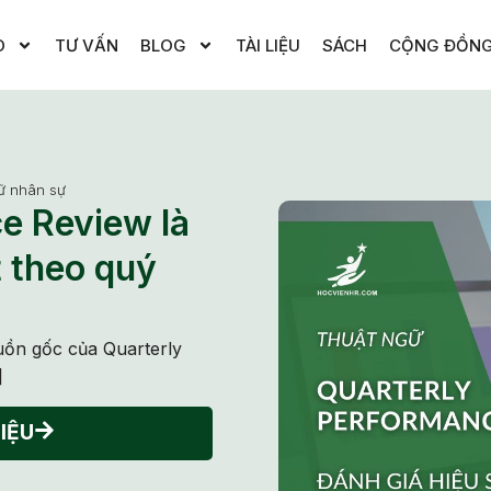
O
TƯ VẤN
BLOG
TÀI LIỆU
SÁCH
CỘNG ĐỒN
ữ nhân sự
e Review là
t theo quý
guồn gốc của Quarterly
]
IỆU