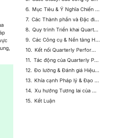
Mục Tiêu & Ý Nghĩa Chiến Lược của Quarterly Performance Review
Các Thành phần và Đặc điểm Chính của Quarterly Performance Review
ủa
Quy trình Triển khai Quarterly Performance Review
áp
Các Công cụ & Nền tảng Hỗ trợ cho Quarterly Performance Review
 vực
rung,
Kết nối Quarterly Performance Review với Các Thuật ngữ Quan trọng
Tác động của Quarterly Performance Review đến Tổ chức
Đo lường & Đánh giá Hiệu quả của Quarterly Performance Review
Khía cạnh Pháp lý & Đạo đức của Quarterly Performance Review
Xu hướng Tương lai của Quarterly Performance Review
Kết Luận