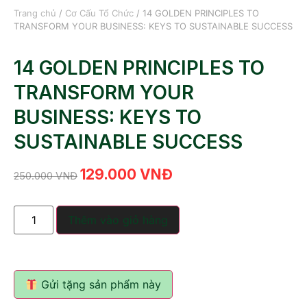
Trang chủ
/
Cơ Cấu Tổ Chức
/ 14 GOLDEN PRINCIPLES TO
TRANSFORM YOUR BUSINESS: KEYS TO SUSTAINABLE SUCCESS
14 GOLDEN PRINCIPLES TO
TRANSFORM YOUR
BUSINESS: KEYS TO
SUSTAINABLE SUCCESS
129.000
VNĐ
250.000
VNĐ
Thêm vào giỏ hàng
Gửi tặng sản phẩm này