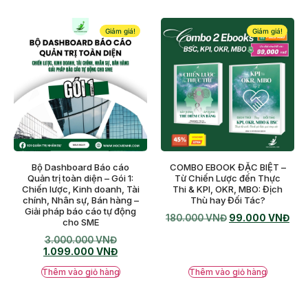
Giảm giá!
Giảm giá!
Bộ Dashboard Báo cáo
COMBO EBOOK ĐẶC BIỆT –
Quản trị toàn diện – Gói 1:
Từ Chiến Lược đến Thực
Chiến lược, Kinh doanh, Tài
Thi & KPI, OKR, MBO: Địch
chính, Nhân sự, Bán hàng –
Thù hay Đối Tác?
Giải pháp báo cáo tự động
180.000
VNĐ
99.000
VNĐ
cho SME
3.000.000
VNĐ
1.099.000
VNĐ
Thêm vào giỏ hàng
Thêm vào giỏ hàng