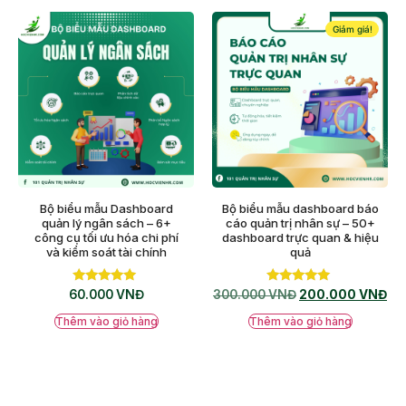
Giảm giá!
Bộ biểu mẫu Dashboard
Bộ biểu mẫu dashboard báo
quản lý ngân sách – 6+
cáo quản trị nhân sự – 50+
công cụ tối ưu hóa chi phí
dashboard trực quan & hiệu
và kiểm soát tài chính
quả
Được xếp
Được xếp
60.000
VNĐ
300.000
VNĐ
200.000
VNĐ
hạng
hạng
5.00
5.00
Thêm vào giỏ hàng
Thêm vào giỏ hàng
5 sao
5 sao