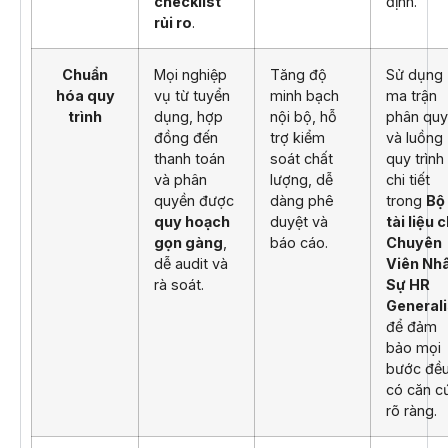
checklist
định.
rủi ro
.
Chuẩn
Mọi nghiệp
Tăng độ
Sử dụng
hóa quy
vụ từ tuyển
minh bạch
ma trận
trình
dụng, hợp
nội bộ, hỗ
phân qu
đồng đến
trợ kiểm
và luồng
thanh toán
soát chất
quy trình
và phân
lượng, dễ
chi tiết
quyền được
dàng phê
trong
Bộ
quy hoạch
duyệt và
tài liệu 
gọn gàng
,
báo cáo.
Chuyên
dễ audit và
Viên Nh
rà soát.
Sự HR
Generali
để đảm
bảo mọi
bước đề
có căn c
rõ ràng.