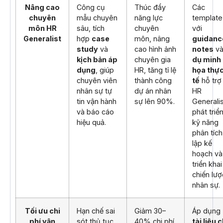
Nâng cao
Công cụ
Thúc đẩy
Các
chuyên
mẫu chuyên
năng lực
template
môn HR
sâu, tích
chuyên
với
Generalist
hợp
case
môn, nâng
guidanc
study
và
cao hình ảnh
notes
v
kịch bản áp
chuyên gia
dụ minh
dụng
, giúp
HR, tăng tỉ lệ
họa thự
chuyên viên
thành công
tế
hỗ trợ
nhân sự tự
dự án nhân
HR
tin vận hành
sự lên 90%.
Generali
và báo cáo
phát triể
hiệu quả.
kỹ năng
phân tích
lập kế
hoạch và
triển khai
chiến lượ
nhân sự.
Tối ưu chi
Hạn chế sai
Giảm 30–
Áp dụng
phí vận
sót thủ tục,
40% chi phí
tài liệu 