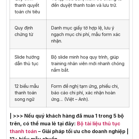
thanh quyết
đến duyệt thanh toán và lưu trữ.
toán chi tiêu
Quy định
Danh mục giấy tờ hợp lệ, lưu ý
chứng từ
ngạch mục chi phí, mẫu form xác
nhận.
Slide hướng
Bộ slide minh hoạ quy trình, giúp
dẫn thủ tục
training nhân viên mới nhanh chóng
nắm bắt.
12 biểu mẫu
Form đề nghị tạm ứng, phiếu chi,
thanh toán
báo cáo chi phí, xác nhận hoàn
song ngữ
ứng… (Việt – Anh).
| >>> Nếu quý khách hàng đã mua 1 trong 5 bộ
trên, có thể mua lẻ tại đây:
Bộ tài liệu thủ tục
thanh toán
– Giải pháp tối ưu cho doanh nghiệp |