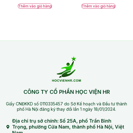
hạng
hạng
5.00
5.00
Thêm vào giỏ hàng
Thêm vào giỏ hàng
5 sao
5 sao
CÔNG TY CỔ PHẦN HỌC VIỆN HR
Giấy CNĐKKD số 0110335457 do Sở Kế hoạch và Đầu tư thành
phố Hà Nội đăng ký thay đổi lần 1 ngày 18/01/2024.
Địa chỉ trụ sở chính: Số 25A, phố Trần Bình
Trọng, phường Cửa Nam, thành phố Hà Nội, Việt
Nam