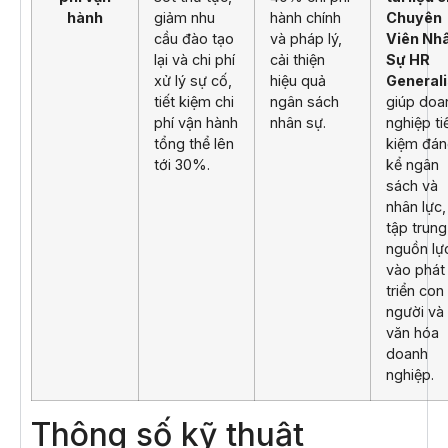
hành
giảm nhu
hành chính
Chuyên
cầu đào tạo
và pháp lý,
Viên Nh
lại và chi phí
cải thiện
Sự HR
xử lý sự cố,
hiệu quả
Generali
tiết kiệm chi
ngân sách
giúp doa
phí vận hành
nhân sự.
nghiệp ti
tổng thể lên
kiệm đá
tới 30%.
kể ngân
sách và
nhân lực,
tập trung
nguồn lự
vào phát
triển con
người và
văn hóa
doanh
nghiệp.
Thông số kỹ thuật