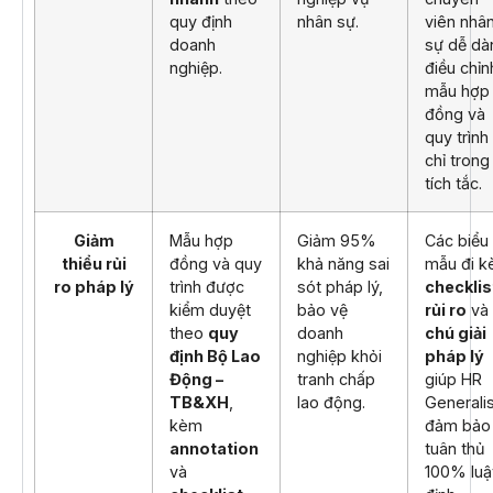
quy định
nhân sự.
viên nhâ
doanh
sự dễ dà
nghiệp.
điều chỉn
mẫu hợp
đồng và
quy trình
chỉ trong
tích tắc.
Giảm
Mẫu hợp
Giảm 95%
Các biểu
thiểu rủi
đồng và quy
khả năng sai
mẫu đi 
ro pháp lý
trình được
sót pháp lý,
checklis
kiểm duyệt
bảo vệ
rủi ro
và
theo
quy
doanh
chú giải
định Bộ Lao
nghiệp khỏi
pháp lý
Động –
tranh chấp
giúp HR
TB&XH
,
lao động.
Generali
kèm
đảm bảo
annotation
tuân thủ
và
100% luậ