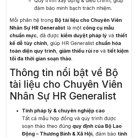
Quy trình xây dựng & điều chỉnh, giúp
đảm bảo minh bạch trách nhiệm.
Mỗi phân hệ trong
Bộ tài liệu cho Chuyên Viên
Nhân Sự HR Generalist
là một
công cụ mẫu
chuẩn mực
, đã được
kiểm duyệt pháp lý
và
thiết
kế dễ tùy chỉnh
, giúp HR Generalist
chuẩn hóa
toàn diện quy trình
,
giảm thiểu rủi ro
và
tiết kiệm
tối đa thời gian soạn thảo
.
Thông tin nổi bật về Bộ
tài liệu cho Chuyên Viên
Nhân Sự HR Generalist
Tính pháp lý & chuyên nghiệp cao
Tất cả mẫu hợp đồng và quy trình được
soạn thảo theo đúng
quy định của Bộ Lao
Động – Thương Binh & Xã Hội
, đảm bảo
tính