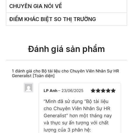
CHUYÊN GIA NÓI VỀ
ĐIỂM KHÁC BIỆT SO THỊ TRƯỜNG
Đánh giá sản phẩm
1 đánh giá cho
Bộ tài liệu cho Chuyên Viên Nhân Sự HR
Generalist [Toàn diện]
LP Anh
–
23/06/2025
Được xếp
“Mình đã sử dụng “Bộ tài liệu
hạng
5
5
sao
cho Chuyên Viên Nhân Sự HR
Generalist” hơn một tháng nay
và thực sự ấn tượng với chất
lượng của 3 phân hệ: