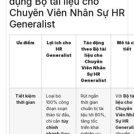
dụng Bộ tài liệu cho
Chuyên Viên Nhân Sự HR
Generalist
Ưu điểm
Lợi ích cho
Tác động
Mô tả c
HR
theo Bộ tài
tiết
Generalist
liệu cho
Chuyên
Viên Nhân
Sự HR
Generalist
Tiết kiệm
Loại bỏ
Rút ngắn
Với
Bộ tà
thời gian
100% công
thời gian
liệu cho
đoạn soạn
chuẩn bị tài
Chuyên
thảo từ đầu,
liệu tới 80%,
Viên Nh
chỉ cần
tùy
tăng tốc
Sự HR
chỉnh
triển khai
Generali
nhanh
theo
nghiệp vụ
chuyên