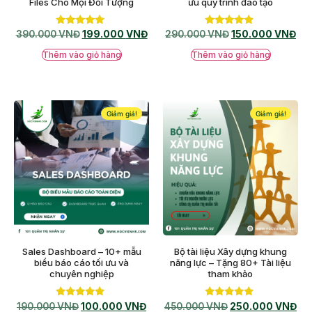
Files Cho Mọi Đối Tượng
ưu quy trình đào tạo
Được xếp
Được xếp
390.000
VNĐ
199.000
VNĐ
290.000
VNĐ
150.000
VNĐ
hạng
hạng
5.00
4.67
Thêm vào giỏ hàng
Thêm vào giỏ hàng
5 sao
5 sao
Giảm giá!
Giảm giá!
Sales Dashboard – 10+ mẫu
Bộ tài liệu Xây dựng khung
biểu báo cáo tối ưu và
năng lực – Tặng 80+ Tài liệu
chuyên nghiệp
tham khảo
Được xếp
Được xếp
190.000
VNĐ
100.000
VNĐ
450.000
VNĐ
250.000
VNĐ