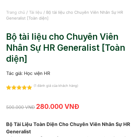
Trang chủ
/
Tài liệu
/ Bộ tài liệu cho Chuyên Viên Nhân Sự HR
Generalist [Toàn diện]
Bộ tài liệu cho Chuyên Viên
Nhân Sự HR Generalist [Toàn
diện]
Tác giả: Học viện HR
(
1
đánh giá của khách hàng)
5.00
1
trên 5
dựa trên
đánh giá
280.000
VNĐ
500.000
VNĐ
Bộ Tài Liệu Toàn Diện Cho Chuyên Viên Nhân Sự HR
Generalist