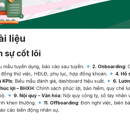
ài liệu
 sự cốt lõi
ểu mẫu tuyển dụng, báo cáo sau tuyển.
2. Onboarding
: 
 đồng thử việc, HĐLĐ, phụ lục, hợp đồng khoán.
4. Hồ 
á KPIs
: Biểu mẫu đánh giá, dashboard hiệu suất.
6. Lươ
Phúc lợi – BHXH
: Chính sách phúc lợi, bảo hiểm, quy chế l
bộ.
9. Nội quy – Văn hóa
: Nội quy công ty, sổ tay nhân 
ịnh khen thưởng.
11. Offboarding
: Đơn nghỉ việc, biên b
báo cáo biến động nhân sự.