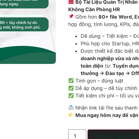
Bộ Tài Liệu Quản Trị Nhân
Không Cần Phòng HR
Gồm hơn
80+ file Word, E
hợp đồng, tính lương, KPIs, đ
Dễ dùng – Tiết kiệm – Đú
Phù hợp cho Startup, H
Được thiết kế đặc biệt 
doanh nghiệp vừa và nh
toàn diện
từ:
Tuyển dụn
thưởng → Đào tạo → Of
Tinh gọn – đúng luật
Dễ áp dụng – dễ tùy chỉnh
Tiết kiệm chi phí – tối ưu 
Nhận link tải file sau thanh
Mua ngay hôm nay để vận 
Thêm vào giỏ hàng