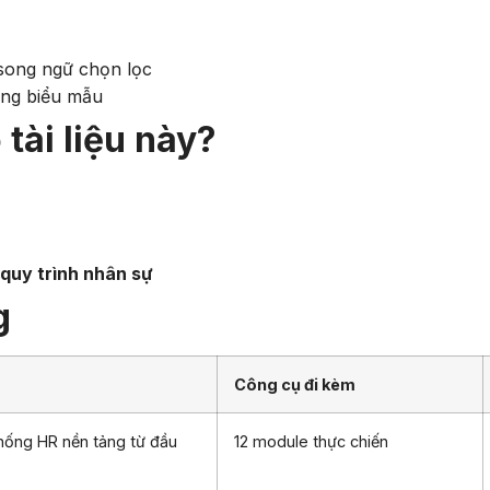
 song ngữ chọn lọc
ừng biểu mẫu
tài liệu này?
quy trình nhân sự
g
Công cụ đi kèm
thống HR nền tảng từ đầu
12 module thực chiến