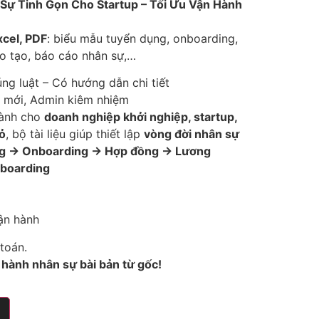
 Sự Tinh Gọn Cho Startup – Tối Ưu Vận Hành
xcel, PDF
: biểu mẫu tuyển dụng, onboarding,
ào tạo, báo cáo nhân sự,…
ng luật – Có hướng dẫn chi tiết
R mới, Admin kiêm nhiệm
dành cho
doanh nghiệp khởi nghiệp, startup,
ỏ
, bộ tài liệu giúp thiết lập
vòng đời nhân sự
g → Onboarding → Hợp đồng → Lương
fboarding
vận hành
 toán.
hành nhân sự bài bản từ gốc!