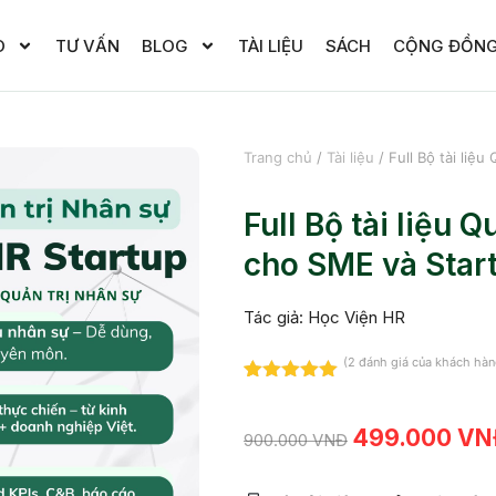
O
TƯ VẤN
BLOG
TÀI LIỆU
SÁCH
CỘNG ĐỒN
Trang chủ
/
Tài liệu
/ Full Bộ tài liệ
Full Bộ tài liệu 
cho SME và Star
Tác giả: Học Viện HR
(
2
đánh giá của khách hàn
5.00
2
trên 5
dựa trên
đánh giá
499.000
VN
900.000
VNĐ