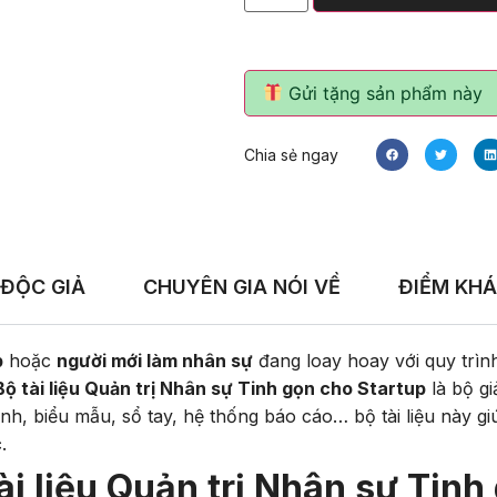
Gửi tặng sản phẩm này
Chia sẻ ngay
 ĐỘC GIẢ
CHUYÊN GIA NÓI VỀ
ĐIỂM KHÁ
p
hoặc
người mới làm nhân sự
đang loay hoay với quy trìn
Bộ tài liệu Quản trị Nhân sự Tinh gọn cho Startup
là bộ gi
nh, biểu mẫu, sổ tay, hệ thống báo cáo… bộ tài liệu này g
c
.
ài liệu Quản trị Nhân sự Tinh