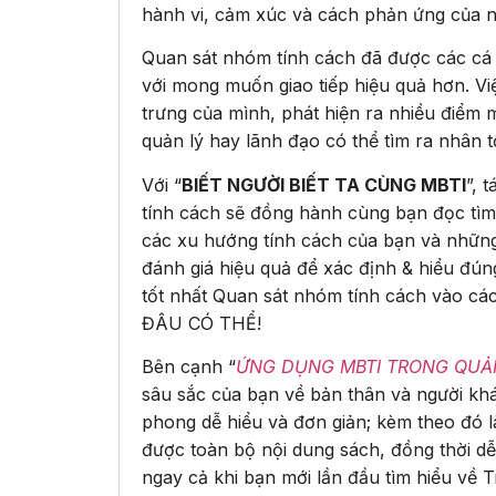
hành vi, cảm xúc và cách phản ứng của n
Quan sát nhóm tính cách đã được các cá n
với mong muốn giao tiếp hiệu quả hơn. V
trưng của mình, phát hiện ra nhiều điểm 
quản lý hay lãnh đạo có thể tìm ra nhân 
Với “
BIẾT NGƯỜI BIẾT TA CÙNG MBTI
”, 
tính cách sẽ đồng hành cùng bạn đọc tìm 
các xu hướng tính cách của bạn và nhữn
đánh giá hiệu quả để xác định & hiểu đúng
tốt nhất Quan sát nhóm tính cách vào cá
ĐÂU CÓ THỂ!
Bên cạnh “
ỨNG DỤNG MBTI TRONG QUẢN
sâu sắc của bạn về bản thân và người khá
phong dễ hiểu và đơn giản; kèm theo đó 
được toàn bộ nội dung sách, đồng thời dễ
ngay cả khi bạn mới lần đầu tìm hiểu về 