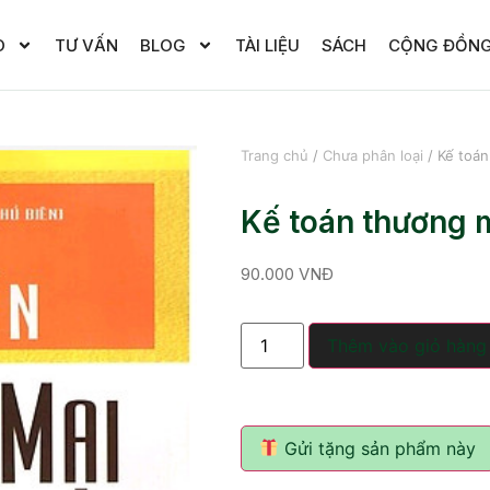
O
TƯ VẤN
BLOG
TÀI LIỆU
SÁCH
CỘNG ĐỒN
Trang chủ
/
Chưa phân loại
/ Kế toán
Kế toán thương m
90.000
VNĐ
Thêm vào giỏ hàng
Gửi tặng sản phẩm này