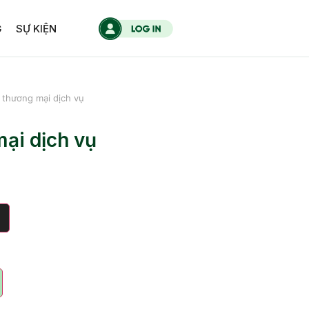
G
SỰ KIỆN
 thương mại dịch vụ
ại dịch vụ