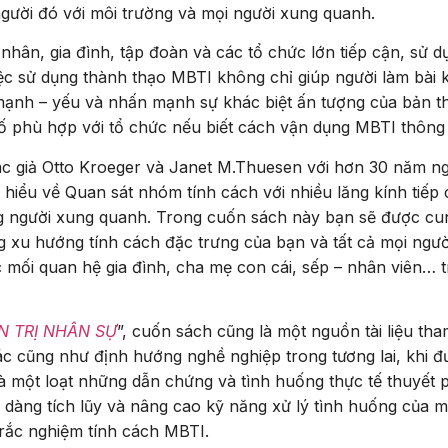
gười đó với môi trường và mọi người xung quanh.
hân, gia đình, tập đoàn và các tổ chức lớn tiếp cận, sử d
iệc sử dụng thành thạo MBTI không chỉ giúp người làm bài
mạnh – yếu và nhấn mạnh sự khác biệt ấn tượng của bản th
tố phù hợp với tổ chức nếu biết cách vận dụng MBTI thông
tác giả Otto Kroeger và Janet M.Thuesen với hơn 30 năm n
hiểu về Quan sát nhóm tính cách với nhiều lăng kính tiếp
g người xung quanh. Trong cuốn sách này bạn sẽ được cu
 xu hướng tính cách đặc trưng của bạn và tất cả mọi người
c mối quan hệ gia đình, cha mẹ con cái, sếp – nhân viên…
 TRỊ NHÂN SỰ
”, cuốn sách cũng là một nguồn tài liệu th
c cũng như định hướng nghề nghiệp trong tương lai, khi đư
là một loạt những dẫn chứng và tình huống thực tế thuyế
 dàng tích lũy và nâng cao kỹ năng xử lý tình huống của m
Trắc nghiệm tính cách MBTI.