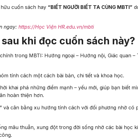
ở hữu cuốn sách hay
“BIẾT NGƯỜI BIẾT TA CÙNG MBTI”
do
ạn ngay:
https://Học Viện HR.edu.vn/mbti
 sau khi đọc cuốn sách này?
hính trong MBTI: Hướng ngoại – Hướng nội, Giác quan – Tr
 tính cách một cách bài bản, chi tiết và khoa học.
ng thời khai phá những điểm mạnh – yếu mới, giúp bạn biết
ân hoàn thiện hơn.
” và cân bằng xu hướng tính cách với đối phương nhờ có
uống mâu thuẫn, xung đột trong đời sống nhờ các bài học 
công.