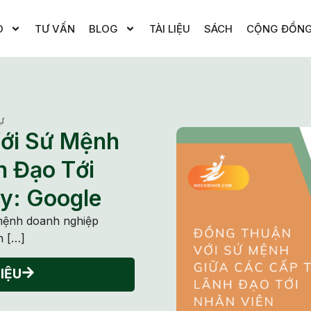
O
TƯ VẤN
BLOG
TÀI LIỆU
SÁCH
CỘNG ĐỒN
ự
ới Sứ Mệnh
h Đạo Tới
y: Google
 mệnh doanh nghiệp
n […]
IỆU