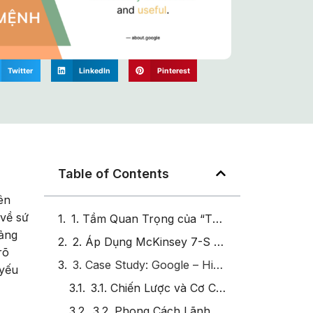
Twitter
LinkedIn
Pinterest
Table of Contents
ên
 về sứ
1. Tầm Quan Trọng của “Tạo Sự Đồng Thuận Với Sứ Mệnh Giữa Các Cấp Từ Lãnh Đạo Tới Nhân Viên”
tảng
2. Áp Dụng McKinsey 7-S Framework Để Tạo Sự Đồng Thuận Với Sứ Mệnh
rõ
3. Case Study: Google – Hiện Thực Hóa Sứ Mệnh Từ Lãnh Đạo Tới Nhân Viên
 yếu
3.1. Chiến Lược và Cơ Cấu
3.2. Phong Cách Lãnh Đạo và Nhân Sự