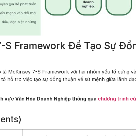
7-S Framework Để Tạo Sự Đồ
ô tả McKinsey 7-S Framework với hai nhóm yếu tố cứng v
tố hỗ trợ việc tạo sự đồng thuận về sứ mệnh giữa lãnh đạ
lĩnh vực Văn Hóa Doanh Nghiệp thông qua
chương trình c
ments)