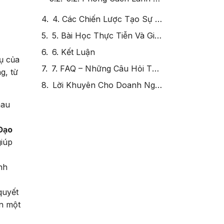
4. Các Chiến Lược Tạo Sự Đồng Thuận Với Sứ Mệnh Giữa Các Cấp Từ Lãnh Đạo Tới Nhân Viên
5. Bài Học Thực Tiễn Và Giải Pháp Khắc Phục Thách Thức
6. Kết Luận
ụ của
7. FAQ – Những Câu Hỏi Thường Gặp
g, từ
Lời Khuyên Cho Doanh Nghiệp
hau
Đạo
giúp
nh
quyết
ên một