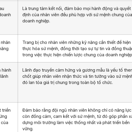
hau
Là trung tâm kết nối, đảm bảo mọi hành động và quyết
 doanh
định của nhân viên đều phù hợp với sứ mệnh chung củ
doanh nghiệp.
 nhân
Trang bị cho nhân viên những kỹ năng cần thiết để hiện
 năng
thực hóa sứ mệnh, đồng thời tạo sự tự tin và đồng thuậ
trong việc thực hiện chiến lược chung của doanh nghiệp
a hành
Lãnh đạo truyền cảm hứng và gương mẫu là yếu tố the
lãnh
chốt giúp nhân viên nhận thức và tin tưởng vào sứ mệnh
đó lan tỏa giá trị chung trong toàn bộ tổ chức.
 triển
Đảm bảo rằng đội ngũ nhân viên không chỉ có năng lự
 ứng
còn đồng cảm, cam kết với sứ mệnh, từ đó góp phần x
 của
dựng môi trường làm việc thống nhất và phát triển bền
vững.