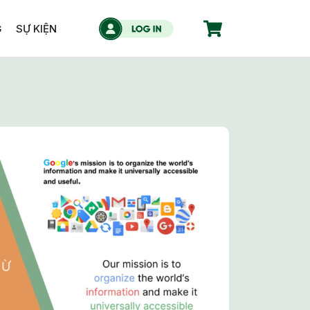
G
SỰ KIỆN