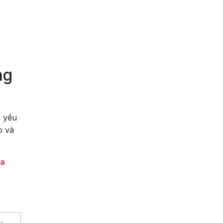
ng
à yếu
o và
ủa