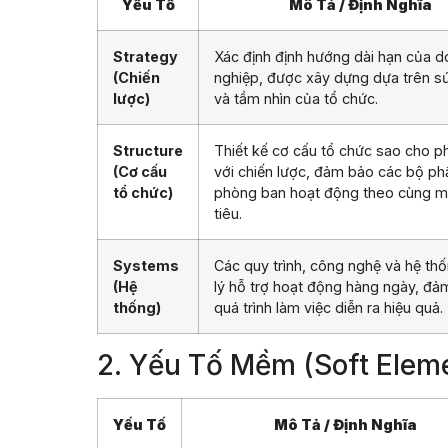
Yếu Tố
Mô Tả / Định Nghĩa
Strategy
Xác định định hướng dài hạn của 
(Chiến
nghiệp, được xây dựng dựa trên 
lược)
và tầm nhìn của tổ chức.
Structure
Thiết kế cơ cấu tổ chức sao cho p
(Cơ cấu
với chiến lược, đảm bảo các bộ ph
tổ chức)
phòng ban hoạt động theo cùng 
tiêu.
Systems
Các quy trình, công nghệ và hệ th
(Hệ
lý hỗ trợ hoạt động hàng ngày, đả
thống)
quá trình làm việc diễn ra hiệu quả.
2. Yếu Tố Mềm (Soft Elem
Yếu Tố
Mô Tả / Định Nghĩa