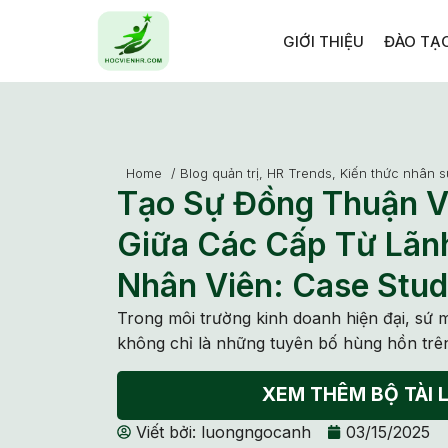
GIỚI THIỆU
ĐÀO TẠ
Home
/
Blog quản trị
,
HR Trends
,
Kiến thức nhân s
Tạo Sự Đồng Thuận V
Giữa Các Cấp Từ Lãn
Nhân Viên: Case Stud
Trong môi trường kinh doanh hiện đại, sứ
không chỉ là những tuyên bố hùng hồn trê
XEM THÊM BỘ TÀI L
Viết bởi:
luongngocanh
03/15/2025