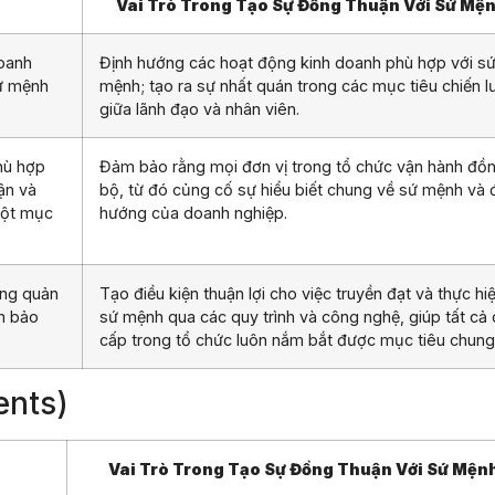
Vai Trò Trong Tạo Sự Đồng Thuận Với Sứ Mệ
doanh
Định hướng các hoạt động kinh doanh phù hợp với s
sứ mệnh
mệnh; tạo ra sự nhất quán trong các mục tiêu chiến l
giữa lãnh đạo và nhân viên.
hù hợp
Đảm bảo rằng mọi đơn vị trong tổ chức vận hành đồ
ận và
bộ, từ đó củng cố sự hiểu biết chung về sứ mệnh và 
một mục
hướng của doanh nghiệp.
ống quản
Tạo điều kiện thuận lợi cho việc truyền đạt và thực hi
m bảo
sứ mệnh qua các quy trình và công nghệ, giúp tất cả
cấp trong tổ chức luôn nắm bắt được mục tiêu chung
ents)
Vai Trò Trong Tạo Sự Đồng Thuận Với Sứ Mện