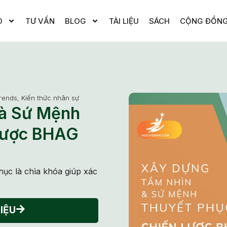
O
TƯ VẤN
BLOG
TÀI LIỆU
SÁCH
CỘNG ĐỒN
rends
,
Kiến thức nhân sự
và Sứ Mệnh
Lược BHAG
c là chìa khóa giúp xác
IỆU