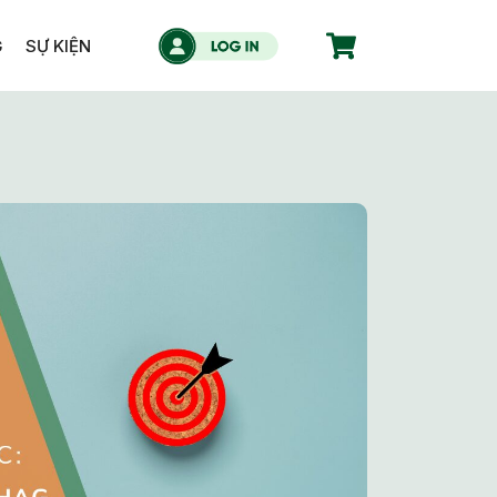
G
SỰ KIỆN