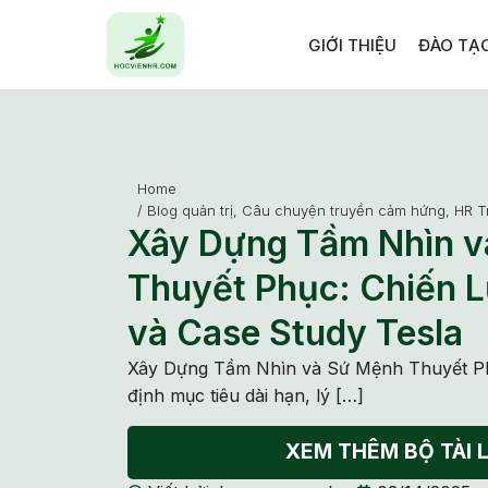
GIỚI THIỆU
ĐÀO TẠ
Home
/
Blog quản trị
,
Câu chuyện truyền cảm hứng
,
HR T
Xây Dựng Tầm Nhìn 
Thuyết Phục: Chiến 
và Case Study Tesla
Xây Dựng Tầm Nhìn và Sứ Mệnh Thuyết Phụ
định mục tiêu dài hạn, lý […]
XEM THÊM BỘ TÀI L