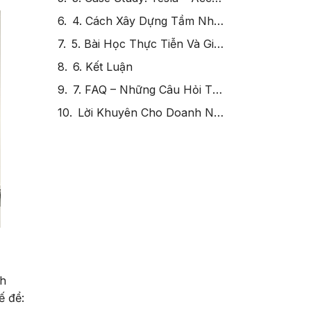
4. Cách Xây Dựng Tầm Nhìn & Sứ Mệnh Thuyết Phục
5. Bài Học Thực Tiễn Và Giải Pháp Khắc Phục Thách Thức
6. Kết Luận
7. FAQ – Những Câu Hỏi Thường Gặp về Xây Dựng Tầm Nhìn và Sứ Mệnh Thuyết Phục
Lời Khuyên Cho Doanh Nghiệp
ch
ế để: