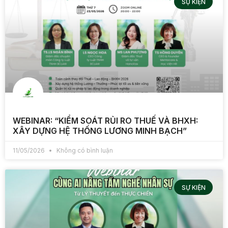
SỰ KIỆN
WEBINAR: “KIỂM SOÁT RỦI RO THUẾ VÀ BHXH:
XÂY DỰNG HỆ THỐNG LƯƠNG MINH BẠCH”
11/05/2026
Không có bình luận
SỰ KIỆN