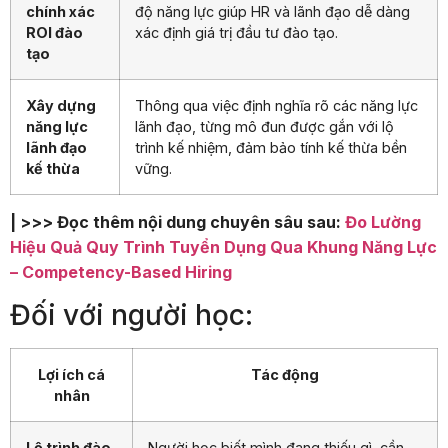
chính xác
độ năng lực giúp HR và lãnh đạo dễ dàng
ROI đào
xác định giá trị đầu tư đào tạo.
tạo
Xây dựng
Thông qua việc định nghĩa rõ các năng lực
năng lực
lãnh đạo, từng mô đun được gắn với lộ
lãnh đạo
trình kế nhiệm, đảm bảo tính kế thừa bền
kế thừa
vững.
| >>> Đọc thêm nội dung chuyên sâu sau:
Đo Lường
Hiệu Quả Quy Trình Tuyển Dụng Qua Khung Năng Lực
– Competency-Based Hiring
Đối với người học:
Lợi ích cá
Tác động
nhân
Lộ trình đào
Người học biết mình đang thiếu gì, cần