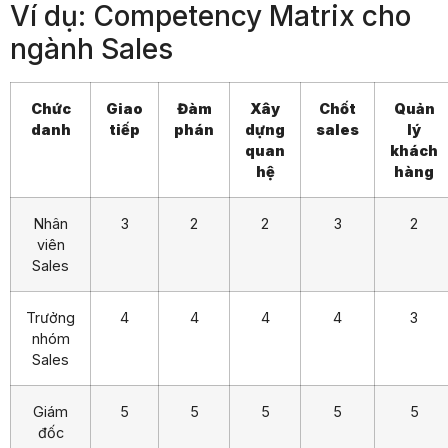
Ví dụ: Competency Matrix cho
ngành Sales
Chức
Giao
Đàm
Xây
Chốt
Quản
danh
tiếp
phán
dựng
sales
lý
quan
khách
hệ
hàng
Nhân
3
2
2
3
2
viên
Sales
Trưởng
4
4
4
4
3
nhóm
Sales
Giám
5
5
5
5
5
đốc