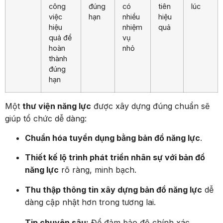
công
đúng
có
tiên
lúc
việc
hạn
nhiều
hiệu
hiệu
nhiệm
quả
quả để
vụ
hoàn
nhỏ
thành
đúng
hạn
Một
thư viện năng lực
được xây dựng đúng chuẩn sẽ
giúp tổ chức dễ dàng:
Chuẩn hóa tuyển dụng bằng bản đồ năng lực
.
Thiết kế lộ trình phát triển nhân sự với bản đồ
năng lực
rõ ràng, minh bạch.
Thu thập thông tin xây dựng bản đồ năng lực
dễ
dàng cập nhật hơn trong tương lai.
Tip chuyên sâu:
Để đảm bảo độ chính xác