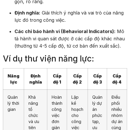
gọn, rõ ràng.
Định nghĩa:
Giải thích ý nghĩa và vai trò của năng
lực đó trong công việc.
Các chỉ báo hành vi (Behavioral Indicators):
Mô
tả hành vi quan sát được ở các cấp độ khác nhau
(thường từ 4-5 cấp độ, từ cơ bản đến xuất sắc).
Ví dụ thư viện năng lực:
Năng
Định
Cấp
Cấp
Cấp
Cấp
lực
nghĩa
độ 1
độ 2
độ 3
độ 4
Quản
Khả
Hoàn
Lập
Quản
Điều
lý thời
năng
thành
kế
lý dự
phối
gian
tổ
công
hoạch
án
nhiều
chức
việc
cho
phức
nhóm
và ưu
đơn
công
tạp,
dự án
tiên
giản
việc
ưu
cùng