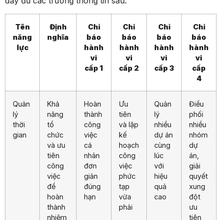
đầy đủ các trường thông tin sau:
Tên
Định
Chỉ
Chỉ
Chỉ
Chỉ
năng
nghĩa
báo
báo
báo
báo
lực
hành
hành
hành
hành
vi
vi
vi
vi
cấp 1
cấp 2
cấp 3
cấp
4
Quản
Khả
Hoàn
Ưu
Quản
Điều
lý
năng
thành
tiên
lý
phối
thời
tổ
công
và lập
nhiều
nhiều
gian
chức
việc
kế
dự án
nhóm
và ưu
cá
hoạch
cùng
dự
tiên
nhân
công
lúc
án,
công
đơn
việc
với
giải
việc
giản
phức
hiệu
quyết
để
đúng
tạp
quả
xung
hoàn
hạn
vừa
cao
đột
thành
phải
ưu
nhiệm
tiên