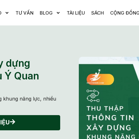
O
TƯ VẤN
BLOG
TÀI LIỆU
SÁCH
CỘNG ĐỒN
ây dựng
u Ý Quan
g khung năng lực, nhiều
IỆU