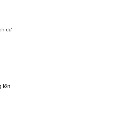
ch dữ
g lớn