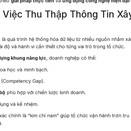
 theo
giải pháp thực tiễn
và
ứng dụng công nghệ hiện đại
!
 Việc Thu Thập Thông Tin Xâ
c
là quá trình hệ thống hóa dữ liệu từ nhiều nguồn nhằm x
i độ và hành vi cần thiết cho từng vai trò trong tổ chức.
 dựng khung năng lực
, doanh nghiệp có thể:
oa học và minh bạch.
ế (Competency Gap).
 bộ
phù hợp với chiến lược kinh doanh.
dụng và kế nhiệm.
ác chính là “kim chỉ nam” giúp tổ chức vận hành trơn tru
.