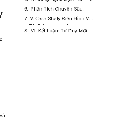
Phân Tích Chuyên Sâu:
y
V. Case Study Điển Hình Về Thu Thập Thông Tin Xây Dựng Khung Năng Lực
VI. Kết Luận: Tư Duy Mới Về Thu Thập Thông Tin Xây Dựng Khung Năng Lực
ác
 và