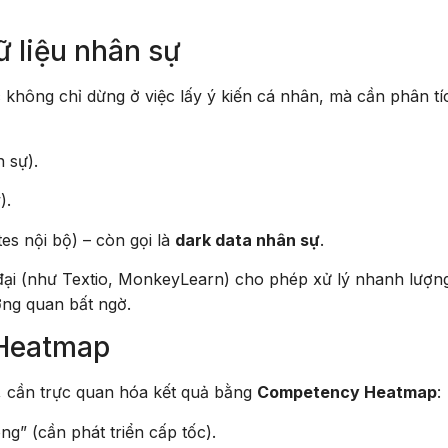
ữ liệu nhân sự
c
không chỉ dừng ở việc lấy ý kiến cá nhân, mà cần phân tí
 sự).
).
tes nội bộ) – còn gọi là
dark data nhân sự
.
đại (như Textio, MonkeyLearn) cho phép xử lý nhanh lượn
ơng quan bất ngờ.
 Heatmap
, cần trực quan hóa kết quả bằng
Competency Heatmap
:
g” (cần phát triển cấp tốc).