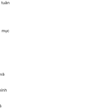
n tuân
à mục
 và
hính
ả