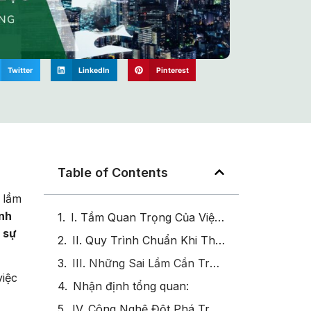
Twitter
LinkedIn
Pinterest
Table of Contents
 lầm
ình
I. Tầm Quan Trọng Của Việc Thu Thập Thông Tin Xây Dựng Khung Năng Lực
 sự
II. Quy Trình Chuẩn Khi Thu Thập Thông Tin Xây Dựng Khung Năng Lực
III. Những Sai Lầm Cần Tránh Khi Thu Thập Thông Tin Xây Dựng Khung Năng Lực
việc
Nhận định tổng quan:
IV. Công Nghệ Đột Phá Trong Thu Thập Thông Tin Xây Dựng Khung Năng Lực