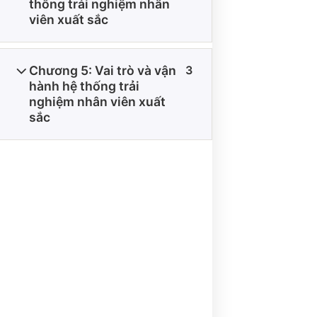
thống trải nghiệm nhân
viên xuất sắc
Chương 5: Vai trò và vận
3
THÔNG TIN VỀ CHÍNH SÁCH
hành hệ thống trải
nghiệm nhân viên xuất
sắc
ĐIỀU KIỆN GIAO DỊCH CHUNG
CHÍNH SÁCH VẬN CHUYỂN VÀ GIAO NHẬN
CHÍNH SÁCH BẢO MẬT
CHÍNH SÁCH THANH TOÁN