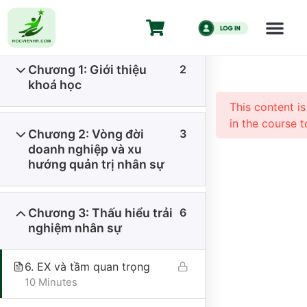
Khóa học xây
Employee Ex
Chương 1: Giới thiệu
2
Trang chủ
All Courses
Kiến Thức HR
khoá học
Khóa học xây dựng trải nghiệm nhân viên Employee
This content i
Experience
in the course t
Chương 2: Vòng đời
3
doanh nghiệp và xu
hướng quản trị nhân sự
Chương 3: Thấu hiểu trải
6
nghiệm nhân sự
CÔNG TY CỔ PHẦN HỌC VIỆN HR
6. EX và tầm quan trọng
Giấy CNĐKKD số 0110335457 do Sở Kế hoạch và Đầu tư thành
10 Minutes
phố Hà Nội đăng ký thay đổi lần 1 ngày 18/01/2024.