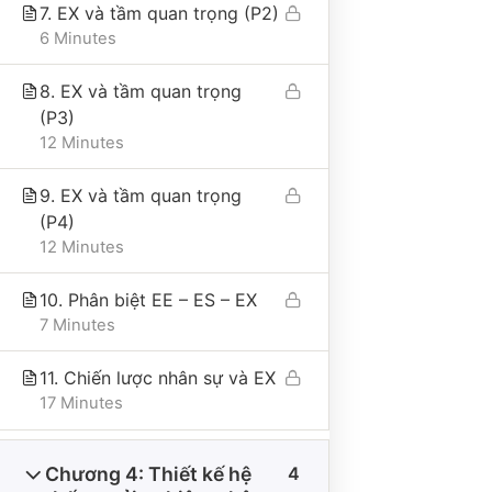
Địa chỉ trụ sở chính: Số 25A, phố Trần Bình
7. EX và tầm quan trọng (P2)
Trọng, phường Cửa Nam, thành phố Hà Nội, Việt
6 Minutes
Nam
Điện thoại: 0865495998
8. EX và tầm quan trọng
Email: hongduyen2206@gmail.com
(P3)
12 Minutes
9. EX và tầm quan trọng
VỀ CÔNG TY
(P4)
12 Minutes
Giới thiệu
10. Phân biệt EE – ES – EX
Liên hệ
7 Minutes
Tư vấn
11. Chiến lược nhân sự và EX
Thư viện
17 Minutes
Nhận tài liệu miễn phí
Cộng đồng 101QTNS
Chương 4: Thiết kế hệ
4