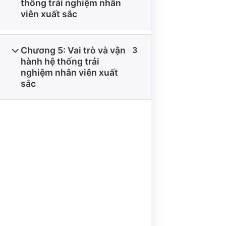
thống trải nghiệm nhân
viên xuất sắc
Chương 5: Vai trò và vận
3
THÔNG TIN VỀ CHÍNH SÁCH
hành hệ thống trải
nghiệm nhân viên xuất
sắc
ĐIỀU KIỆN GIAO DỊCH CHUNG
CHÍNH SÁCH VẬN CHUYỂN VÀ GIAO NHẬN
CHÍNH SÁCH BẢO MẬT
CHÍNH SÁCH THANH TOÁN