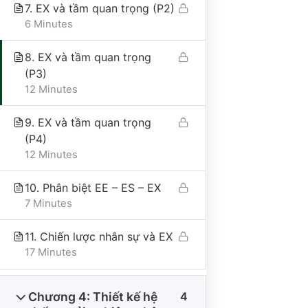
Địa chỉ trụ sở chính: Số 25A, phố Trần Bình
7. EX và tầm quan trọng (P2)
Trọng, phường Cửa Nam, thành phố Hà Nội, Việt
6 Minutes
Nam
Điện thoại: 0865495998
8. EX và tầm quan trọng
Email: hongduyen2206@gmail.com
(P3)
12 Minutes
9. EX và tầm quan trọng
VỀ CÔNG TY
(P4)
12 Minutes
Giới thiệu
10. Phân biệt EE – ES – EX
Liên hệ
7 Minutes
Tư vấn
11. Chiến lược nhân sự và EX
Thư viện
17 Minutes
Nhận tài liệu miễn phí
Cộng đồng 101QTNS
Chương 4: Thiết kế hệ
4