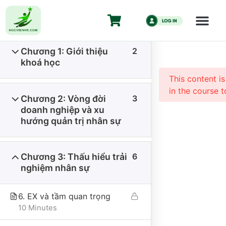
Khóa học xây
Employee Ex
Chương 1: Giới thiệu
2
Trang chủ
All Courses
Kiến Thức HR
khoá học
Khóa học xây dựng trải nghiệm nhân viên Employee
This content i
Experience
in the course t
Chương 2: Vòng đời
3
doanh nghiệp và xu
hướng quản trị nhân sự
Chương 3: Thấu hiểu trải
6
nghiệm nhân sự
CÔNG TY CỔ PHẦN HỌC VIỆN HR
6. EX và tầm quan trọng
Giấy CNĐKKD số 0110335457 do Sở Kế hoạch và Đầu tư thành
10 Minutes
phố Hà Nội đăng ký thay đổi lần 1 ngày 18/01/2024.