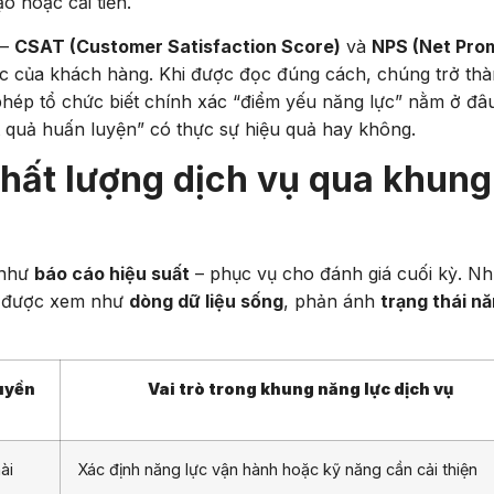
o hoặc cải tiến.
 –
CSAT (Customer Satisfaction Score)
và
NPS (Net Pro
úc của khách hàng. Khi được đọc đúng cách, chúng trở th
phép tổ chức biết chính xác “điểm yếu năng lực” nằm ở đâ
ết quả huấn luyện” có thực sự hiệu quả hay không.
chất lượng dịch vụ qua khung
 như
báo cáo hiệu suất
– phục vụ cho đánh giá cuối kỳ. N
PI được xem như
dòng dữ liệu sống
, phản ánh
trạng thái n
uyền
Vai trò trong khung năng lực dịch vụ
ài
Xác định năng lực vận hành hoặc kỹ năng cần cải thiện