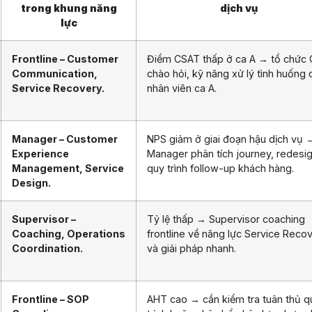
trong khung năng
dịch vụ
lực
Frontline – Customer
Điểm CSAT thấp ở ca A → tổ chức
Communication,
chào hỏi, kỹ năng xử lý tình huống 
Service Recovery.
nhân viên ca A.
Manager – Customer
NPS giảm ở giai đoạn hậu dịch vụ 
Experience
Manager phân tích journey, redesi
Management, Service
quy trình follow-up khách hàng.
Design.
Supervisor –
Tỷ lệ thấp → Supervisor coaching
Coaching, Operations
frontline về năng lực Service Reco
Coordination.
và giải pháp nhanh.
Frontline – SOP
AHT cao → cần kiểm tra tuân thủ q