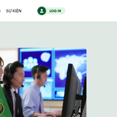
G
SỰ KIỆN