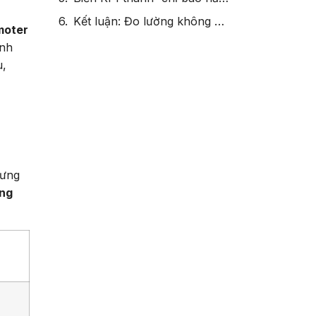
Kết luận: Đo lường không chỉ để báo cáo – mà để phát triển năng lực và văn hóa dịch vụ
moter
ành
u,
hưng
ăng