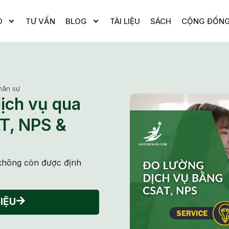
O
TƯ VẤN
BLOG
TÀI LIỆU
SÁCH
CỘNG ĐỒN
hân sự
dịch vụ qua
T, NPS &
g không còn được định
IỆU