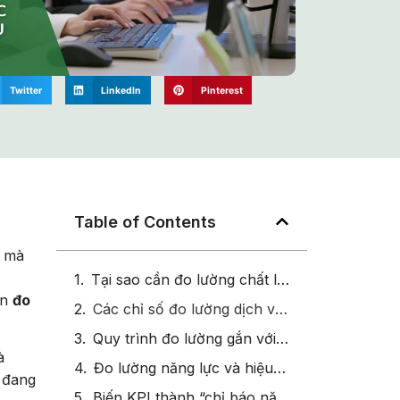
Twitter
LinkedIn
Pinterest
Table of Contents
, mà
Tại sao cần đo lường chất lượng dịch vụ qua khung năng lực
ần
đo
Các chỉ số đo lường dịch vụ và mối liên kết với năng lực vận hành
Quy trình đo lường gắn với khung năng lực (4 bước chiến lược)
à
Đo lường năng lực và hiệu quả vận hành bằng dữ liệu thông minh (Smart Metrics)
o đang
Biến KPI thành “chỉ báo năng lực” trong chiến lược phát triển con người