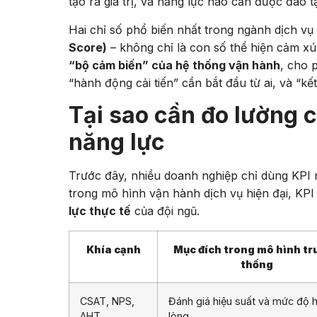
tạo ra giá trị, và năng lực nào cần được đào tạ
Hai chỉ số phổ biến nhất trong ngành dịch vụ
Score)
– không chỉ là con số thể hiện cảm x
“bộ cảm biến” của hệ thống vận hành
, cho 
“hành động cải tiến” cần bắt đầu từ ai, và “k
Tại sao cần đo lường 
năng lực
Trước đây, nhiều doanh nghiệp chỉ dùng KPI
trong mô hình vận hành dịch vụ hiện đại, K
lực thực tế
của đội ngũ.
Khía cạnh
Mục đích trong mô hình tr
thống
CSAT, NPS,
Đánh giá hiệu suất và mức độ h
AHT
lòng