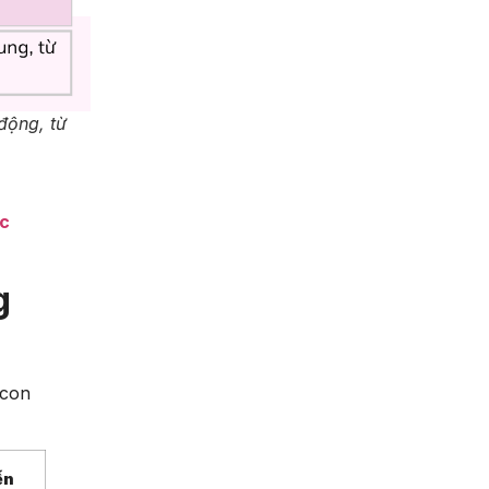
động, từ
n
ực
g
 con
ến