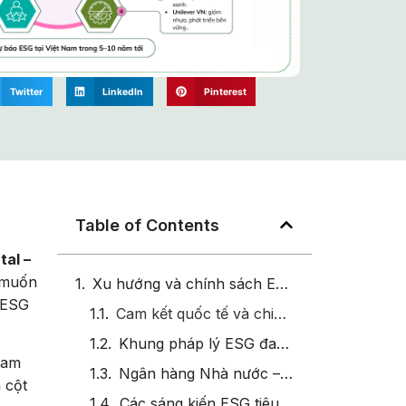
Twitter
LinkedIn
Pinterest
Table of Contents
al –
 muốn
Xu hướng và chính sách ESG tại Việt Nam (hiện tại & tương lai gần)
t ESG
Cam kết quốc tế và chiến lược quốc gia
Khung pháp lý ESG đang hình thành
Nam
Ngân hàng Nhà nước – “ngòi nổ” thúc đẩy ESG
 cột
Các sáng kiến ESG tiêu biểu tại Việt Nam