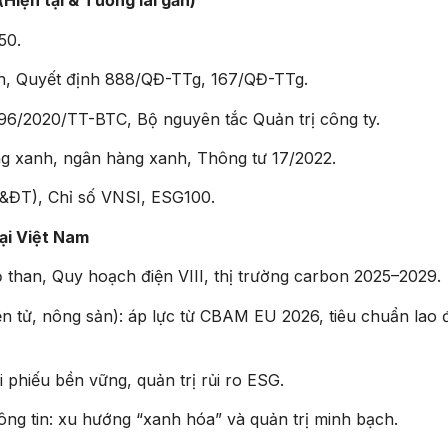
Hiện tại & Tương lai gần)
50.
nh, Quyết định 888/QĐ-TTg, 167/QĐ-TTg.
96/2020/TT-BTC, Bộ nguyên tắc Quản trị công ty.
ng xanh, ngân hàng xanh, Thông tư 17/2022.
&ĐT), Chỉ số VNSI, ESG100.
ại Việt Nam
 than, Quy hoạch điện VIII, thị trường carbon 2025–2029.
iện tử, nông sản): áp lực từ CBAM EU 2026, tiêu chuẩn lao
i phiếu bền vững, quản trị rủi ro ESG.
hông tin: xu hướng “xanh hóa” và quản trị minh bạch.