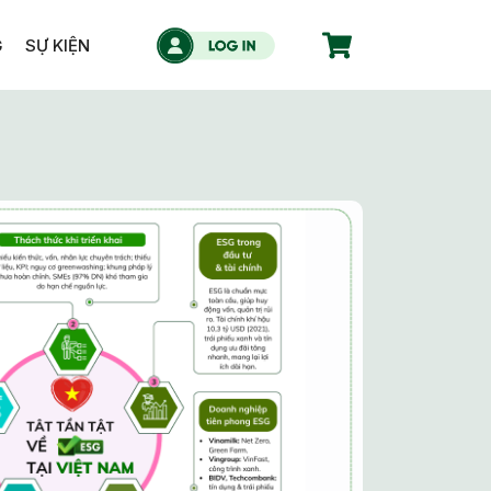
G
SỰ KIỆN