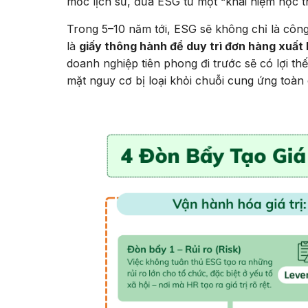
mốc lịch sử, đưa ESG từ một “khái niệm học t
Trong 5–10 năm tới, ESG sẽ không chỉ là côn
là
giấy thông hành để duy trì đơn hàng xuất k
doanh nghiệp tiên phong đi trước sẽ có lợi th
mặt nguy cơ bị loại khỏi chuỗi cung ứng toàn 