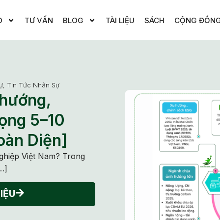
O
TƯ VẤN
BLOG
TÀI LIỆU
SÁCH
CỘNG ĐỒN
ự
,
Tin Tức Nhân Sự
 hướng,
vọng 5–10
oàn Diện]
nghiệp Việt Nam? Trong
…]
IỆU