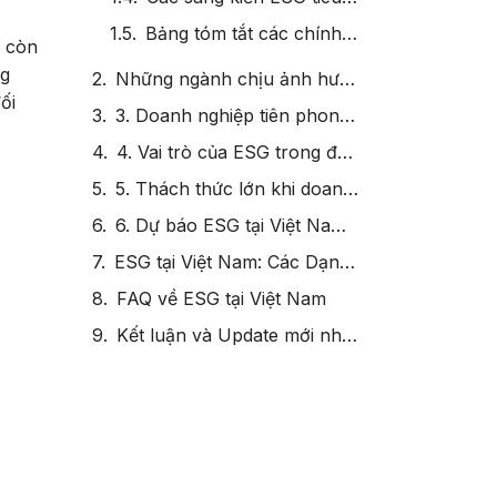
Bảng tóm tắt các chính sách & sáng kiến ESG tại Việt Nam
à còn
ng
Những ngành chịu ảnh hưởng lớn từ ESG tại Việt Nam
ối
3. Doanh nghiệp tiên phong & chiến lược ESG nổi bật tại Việt Nam
4. Vai trò của ESG trong đầu tư, tài chính và tăng trưởng bền vững
5. Thách thức lớn khi doanh nghiệp Việt thực thi ESG
6. Dự báo ESG tại Việt Nam trong 5–10 năm tới
ESG tại Việt Nam: Các Dạng Investment và Ứng Dụng
FAQ về ESG tại Việt Nam
Kết luận và Update mới nhất về ESG tại Việt Nam.