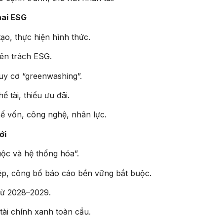
hai ESG
tạo, thực hiện hình thức.
yên trách ESG.
guy cơ “greenwashing”.
 tài, thiếu ưu đãi.
 vốn, công nghệ, nhân lực.
ới
ộc và hệ thống hóa”.
ệp, công bố báo cáo bền vững bắt buộc.
từ 2028–2029.
ài chính xanh toàn cầu.