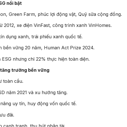
SG nổi bật
bon, Green Farm, phúc lợi động vật, Quỹ sữa cộng đồng.
từ 2012, xe điện VinFast, công trình xanh VinHomes.
tín dụng xanh, trái phiếu xanh quốc tế.
iển bền vững 20 năm, Human Act Prize 2024.
ESG nhưng chỉ 22% thực hiện toàn diện.
à tăng trưởng bền vững
ư toàn cầu.
 USD năm 2021 và xu hướng tăng.
 nâng uy tín, huy động vốn quốc tế.
ưu đãi.
ao cạnh tranh, thu hút nhân tài.