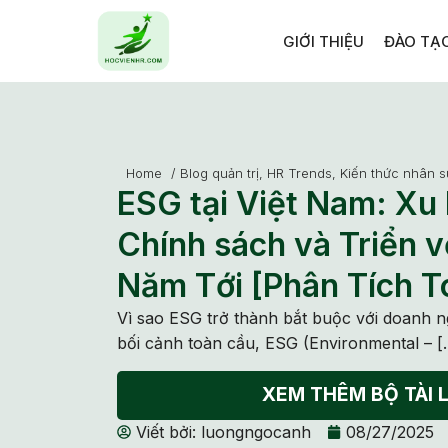
GIỚI THIỆU
ĐÀO TẠ
Home
/
Blog quản trị
,
HR Trends
,
Kiến thức nhân s
ESG tại Việt Nam: Xu
Chính sách và Triển 
Năm Tới [Phân Tích T
Vì sao ESG trở thành bắt buộc với doanh 
bối cảnh toàn cầu, ESG (Environmental – [
XEM THÊM BỘ TÀI L
Viết bởi:
luongngocanh
08/27/2025