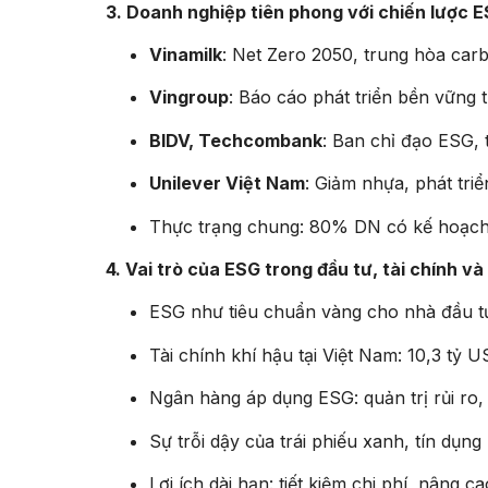
3. Doanh nghiệp tiên phong với chiến lược E
Vinamilk
: Net Zero 2050, trung hòa car
Vingroup
: Báo cáo phát triển bền vững 
BIDV, Techcombank
: Ban chỉ đạo ESG, 
Unilever Việt Nam
: Giảm nhựa, phát tr
Thực trạng chung: 80% DN có kế hoạch 
4. Vai trò của ESG trong đầu tư, tài chính v
ESG như tiêu chuẩn vàng cho nhà đầu t
Tài chính khí hậu tại Việt Nam: 10,3 tỷ
Ngân hàng áp dụng ESG: quản trị rủi ro,
Sự trỗi dậy của trái phiếu xanh, tín dụng 
Lợi ích dài hạn: tiết kiệm chi phí, nâng c