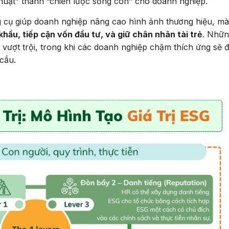
huật” thành “chiến lược sống còn” cho doanh nghiệp.
g cụ giúp doanh nghiệp nâng cao hình ảnh thương hiệu, m
hẩu, tiếp cận vốn đầu tư, và giữ chân nhân tài trẻ
. Nhữ
ế vượt trội, trong khi các doanh nghiệp chậm thích ứng sẽ đ
cầu.