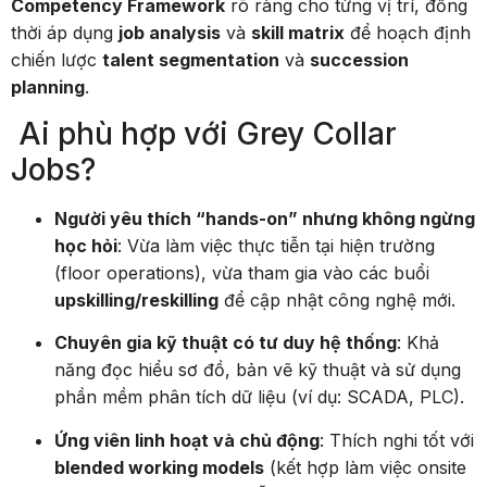
Competency Framework
rõ ràng cho từng vị trí, đồng
thời áp dụng
job analysis
và
skill matrix
để hoạch định
chiến lược
talent segmentation
và
succession
planning
.
Ai phù hợp với Grey Collar
Jobs?
Người yêu thích “hands-on” nhưng không ngừng
học hỏi
: Vừa làm việc thực tiễn tại hiện trường
(floor operations), vừa tham gia vào các buổi
upskilling/reskilling
để cập nhật công nghệ mới.
Chuyên gia kỹ thuật có tư duy hệ thống
: Khả
năng đọc hiểu sơ đồ, bản vẽ kỹ thuật và sử dụng
phần mềm phân tích dữ liệu (ví dụ: SCADA, PLC).
Ứng viên linh hoạt và chủ động
: Thích nghi tốt với
blended working models
(kết hợp làm việc onsite