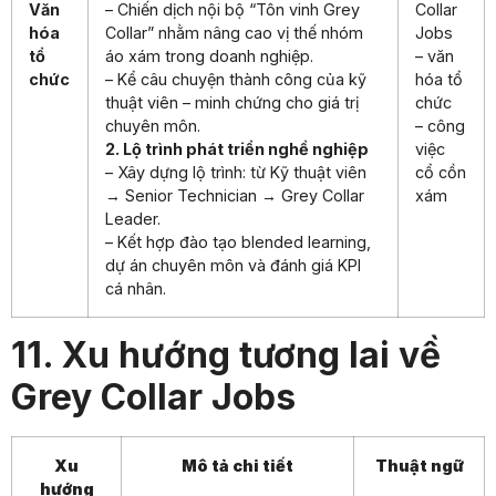
Văn
– Chiến dịch nội bộ “Tôn vinh Grey
Collar
hóa
Collar” nhằm nâng cao vị thế nhóm
Jobs
tổ
áo xám trong doanh nghiệp.
– văn
chức
– Kể câu chuyện thành công của kỹ
hóa tổ
thuật viên – minh chứng cho giá trị
chức
chuyên môn.
– công
2. Lộ trình phát triển nghề nghiệp
việc
– Xây dựng lộ trình: từ Kỹ thuật viên
cổ cồn
→ Senior Technician → Grey Collar
xám
Leader.
– Kết hợp đào tạo blended learning,
dự án chuyên môn và đánh giá KPI
cá nhân.
11. Xu hướng tương lai về
Grey Collar Jobs
Xu
Mô tả chi tiết
Thuật ngữ
hướng