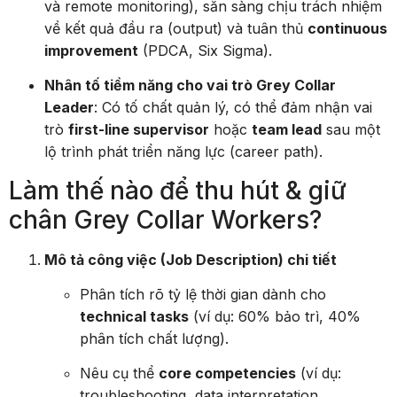
và remote monitoring), sẵn sàng chịu trách nhiệm
về kết quả đầu ra (output) và tuân thủ
continuous
improvement
(PDCA, Six Sigma).
Nhân tố tiềm năng cho vai trò Grey Collar
Leader
: Có tố chất quản lý, có thể đảm nhận vai
trò
first-line supervisor
hoặc
team lead
sau một
lộ trình phát triển năng lực (career path).
Làm thế nào để thu hút & giữ
chân Grey Collar Workers?
Mô tả công việc (Job Description) chi tiết
Phân tích rõ tỷ lệ thời gian dành cho
technical tasks
(ví dụ: 60% bảo trì, 40%
phân tích chất lượng).
Nêu cụ thể
core competencies
(ví dụ:
troubleshooting, data interpretation,