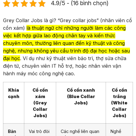
4.9/5 - (16 bình chọn)
Grey Collar Jobs là gì?
“Grey collar jobs” (nhân viên cổ
cồn xám)
là thuật ngữ chỉ những người làm các công
việc kết hợp giữa lao động chân tay và kiến thức
chuyên môn, thường liên quan đến kỹ thuật và công
nghệ, nhưng không yêu cầu trình độ đại học hoặc sau
đại học
.
Ví dụ như kỹ thuật viên bảo trì, thợ sửa chữa
điện tử, chuyên viên IT hỗ trợ, hoặc nhân viên vận
hành máy móc công nghệ cao.
Khía
Cổ cồn
Cổ cồn xanh
Cổ cồn
cạnh
xám
(Blue Collar
trắng
(Grey
Jobs)
(White
Collar
Collar
Jobs)
Jobs)
Bản
Vai trò đòi
Các nghề liên quan
Nghề