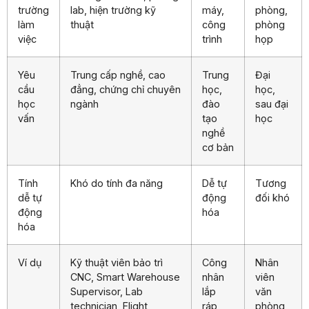
trường
lab, hiện trường kỹ
máy,
phòng,
làm
thuật
công
phòng
việc
trình
họp
Yêu
Trung cấp nghề, cao
Trung
Đại
cầu
đẳng, chứng chỉ chuyên
học,
học,
học
ngành
đào
sau đại
vấn
tạo
học
nghề
cơ bản
Tính
Khó do tính đa năng
Dễ tự
Tương
dễ tự
động
đối khó
động
hóa
hóa
Ví dụ
Kỹ thuật viên bảo trì
Công
Nhân
CNC, Smart Warehouse
nhân
viên
Supervisor, Lab
lắp
văn
technician, Flight
ráp,
phòng,