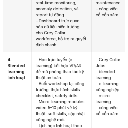
real-time monitoring,
maintenance
anomaly detection, và
– công việc
report tự động.
cổ cồn xám
– Dashboard trực quan
hóa dữ liệu hiện trường
cho Grey Collar
workforce, hỗ trợ ra quyết
định nhanh.
4.
– Học trực tuyến (e-
– Grey Collar
Blended
learning) kết hợp VR/AR
Jobs
learning
để mô phỏng thao tác kỹ
– blended
linh hoạt
thuật an toàn.
learning
– Buổi workshop tại công
– e-learning
trường: thực hành skills
công nghiệp
checklist, safety drills.
– micro-
– Micro-learning modules:
learning
video 5–10 phút về kỹ
– công việc
thuật, soft skills, cập nhật
cổ cồn xám
công nghệ mới.
– Lịch học linh hoạt theo