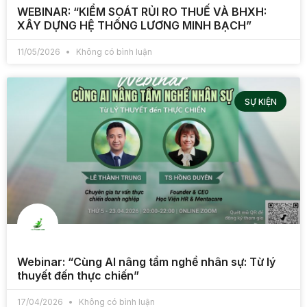
WEBINAR: “KIỂM SOÁT RỦI RO THUẾ VÀ BHXH:
XÂY DỰNG HỆ THỐNG LƯƠNG MINH BẠCH”
11/05/2026
Không có bình luận
SỰ KIỆN
Webinar: “Cùng AI nâng tầm nghề nhân sự: Từ lý
thuyết đến thực chiến”
17/04/2026
Không có bình luận