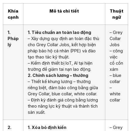
Khía
Mô tả chi tiết
Thuật
cạnh
ngữ
1.
1. Tiêu chuẩn an toàn lao động
– Grey
Pháp
– Xây dựng quy định an toàn đặc thù
Collar
lý
cho Grey Collar Jobs, kết hợp biện
Jobs
pháp bảo hộ cá nhân (PPE) và đào
– công
tạo thao tác kỹ thuật.
việc
– Kiểm định thiết bị IoT, AI tại hiện
cổ cồn
trường để giảm tai nạn lao động.
xám
2. Chính sách lương – thưởng
– blue
– Thiết kế khung lương – thưởng
collar
riêng biệt, đảm bảo công bằng giữa
–
Grey Collar, blue collar, white collar.
white
– Định kỳ đánh giá công bằng lương
collar
theo năng lực kỹ thuật và thành tích
sản xuất.
2.
1. Xóa bỏ định kiến
– Grey