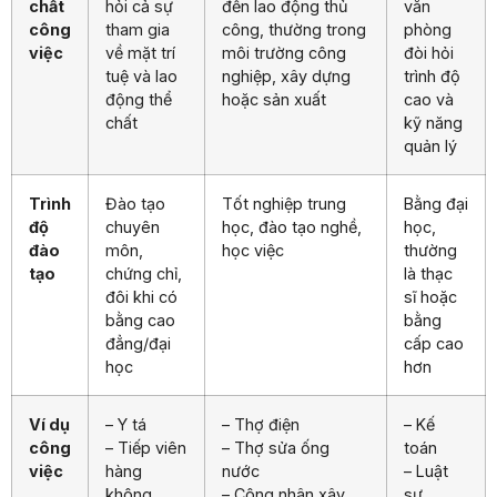
chất
hỏi cả sự
đến lao động thủ
văn
công
tham gia
công, thường trong
phòng
việc
về mặt trí
môi trường công
đòi hỏi
tuệ và lao
nghiệp, xây dựng
trình độ
động thể
hoặc sản xuất
cao và
chất
kỹ năng
quản lý
Trình
Đào tạo
Tốt nghiệp trung
Bằng đại
độ
chuyên
học, đào tạo nghề,
học,
đào
môn,
học việc
thường
tạo
chứng chỉ,
là thạc
đôi khi có
sĩ hoặc
bằng cao
bằng
đẳng/đại
cấp cao
học
hơn
Ví dụ
– Y tá
– Thợ điện
– Kế
công
– Tiếp viên
– Thợ sửa ống
toán
việc
hàng
nước
– Luật
không
– Công nhân xây
sư