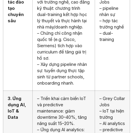
tác đào
với trường nghề, cao đẳng
Jobs
tạo
kỹ thuật: chương trình
– pipeline
chuyên
dual-training kết hợp học
nhân sự
sâu
lý thuyết và thực hành tại
– hợp tác
nhà máy/doanh nghiệp.
trường nghề
– Chứng chỉ công nhận
– dual-
quốc tế (e.g. Cisco,
training
Siemens) tích hợp vào
curriculum để tăng giá trị
hồ sơ.
– Xây dựng pipeline nhân
sự: tuyển dụng thực tập
sinh từ partner schools,
onboarding nhanh.
3. Ứng
– Triển khai cảm biến IoT
– Grey Collar
dụng AI,
và predictive
Jobs
IoT &
maintenance: giảm
– IoT tại hiện
Data
downtime 30–40%, tăng
trường
năng suất 15–20%.
– AI analytics
– Ứng dụng AI analytics:
– predictive