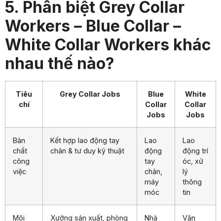
5. Phân biệt Grey Collar
Workers – Blue Collar –
White Collar Workers khác
nhau thế nào?
Tiêu
Grey Collar Jobs
Blue
White
chí
Collar
Collar
Jobs
Jobs
Bản
Kết hợp lao động tay
Lao
Lao
chất
chân & tư duy kỹ thuật
động
động trí
công
tay
óc, xử
việc
chân,
lý
máy
thông
móc
tin
Môi
Xưởng sản xuất, phòng
Nhà
Văn