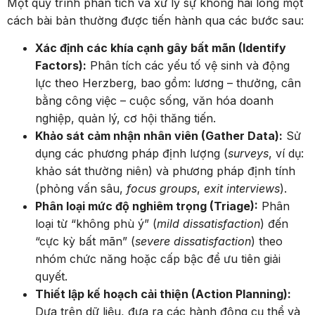
Một quy trình phân tích và xử lý sự không hài lòng một
cách bài bản thường được tiến hành qua các bước sau:
Xác định các khía cạnh gây bất mãn (Identify
Factors):
Phân tích các yếu tố vệ sinh và động
lực theo Herzberg, bao gồm: lương – thưởng, cân
bằng công việc – cuộc sống, văn hóa doanh
nghiệp, quản lý, cơ hội thăng tiến.
Khảo sát cảm nhận nhân viên (Gather Data):
Sử
dụng các phương pháp định lượng (
surveys
, ví dụ:
khảo sát thường niên) và phương pháp định tính
(phỏng vấn sâu,
focus groups
,
exit interviews
).
Phân loại mức độ nghiêm trọng (Triage):
Phân
loại từ “không phù ý” (
mild dissatisfaction
) đến
“cực kỳ bất mãn” (
severe dissatisfaction
) theo
nhóm chức năng hoặc cấp bậc để ưu tiên giải
quyết.
Thiết lập kế hoạch cải thiện (Action Planning):
Dựa trên dữ liệu, đưa ra các hành động cụ thể và