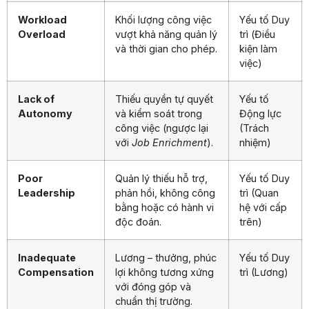
Workload
Khối lượng công việc
Yếu tố Duy
Overload
vượt khả năng quản lý
trì (Điều
và thời gian cho phép.
kiện làm
việc)
Lack of
Thiếu quyền tự quyết
Yếu tố
Autonomy
và kiểm soát trong
Động lực
công việc (ngược lại
(Trách
với
Job Enrichment
).
nhiệm)
Poor
Quản lý thiếu hỗ trợ,
Yếu tố Duy
Leadership
phản hồi, không công
trì (Quan
bằng hoặc có hành vi
hệ với cấp
độc đoán.
trên)
Inadequate
Lương – thưởng, phúc
Yếu tố Duy
Compensation
lợi không tương xứng
trì (Lương)
với đóng góp và
chuẩn thị trường.