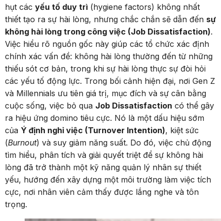
hụt các
yếu tố duy trì
(hygiene factors) không nhất
thiết tạo ra sự hài lòng, nhưng chắc chắn sẽ dẫn đến
sự
không hài lòng trong công việc (Job Dissatisfaction)
.
Việc hiểu rõ nguồn gốc này giúp các tổ chức xác định
chính xác vấn đề: không hài lòng thường đến từ những
thiếu sót cơ bản, trong khi sự hài lòng thực sự đòi hỏi
các yếu tố động lực.
Trong bối cảnh hiện đại, nơi Gen Z
và Millennials ưu tiên giá trị, mục đích và sự cân bằng
cuộc sống, việc bỏ qua
Job Dissatisfaction
có thể gây
ra hiệu ứng domino tiêu cực. Nó là một dấu hiệu sớm
của
Ý định nghỉ việc (Turnover Intention)
, kiệt sức
(
Burnout
) và suy giảm năng suất. Do đó, việc chủ động
tìm hiểu, phân tích và giải quyết triệt để sự không hài
lòng đã trở thành một kỹ năng quản lý nhân sự thiết
yếu, hướng đến xây dựng một môi trường làm việc tích
cực, nơi nhân viên cảm thấy được lắng nghe và tôn
trọng.