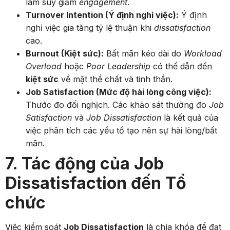
làm suy giảm
engagement
.
Turnover Intention (Ý định nghỉ việc):
Ý định
nghỉ việc gia tăng tỷ lệ thuận khi
dissatisfaction
cao.
Burnout (Kiệt sức):
Bất mãn kéo dài do
Workload
Overload
hoặc
Poor Leadership
có thể dẫn đến
kiệt sức
về mặt thể chất và tinh thần.
Job Satisfaction (Mức độ hài lòng công việc):
Thước đo đối nghịch. Các khảo sát thường đo
Job
Satisfaction
và
Job Dissatisfaction
là kết quả của
việc phân tích các yếu tố tạo nên sự hài lòng/bất
mãn.
7. Tác động của Job
Dissatisfaction đến Tổ
chức
Việc kiểm soát
Job Dissatisfaction
là chìa khóa để đạt