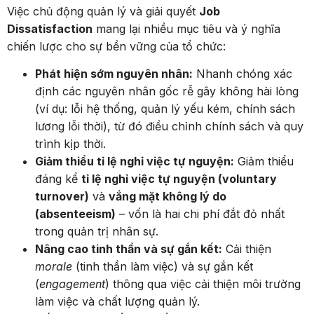
Việc chủ động quản lý và giải quyết
Job
Dissatisfaction
mang lại nhiều mục tiêu và ý nghĩa
chiến lược cho sự bền vững của tổ chức:
Phát hiện sớm nguyên nhân:
Nhanh chóng xác
định các nguyên nhân gốc rễ gây không hài lòng
(ví dụ: lỗi hệ thống, quản lý yếu kém, chính sách
lương lỗi thời), từ đó điều chỉnh chính sách và quy
trình kịp thời.
Giảm thiểu tỉ lệ nghỉ việc tự nguyện:
Giảm thiểu
đáng kể
tỉ lệ nghỉ việc tự nguyện (voluntary
turnover)
và
vắng mặt không lý do
(absenteeism)
– vốn là hai chi phí đắt đỏ nhất
trong quản trị nhân sự.
Nâng cao tinh thần và sự gắn kết:
Cải thiện
morale
(tinh thần làm việc) và sự gắn kết
(
engagement
) thông qua việc cải thiện môi trường
làm việc và chất lượng quản lý.