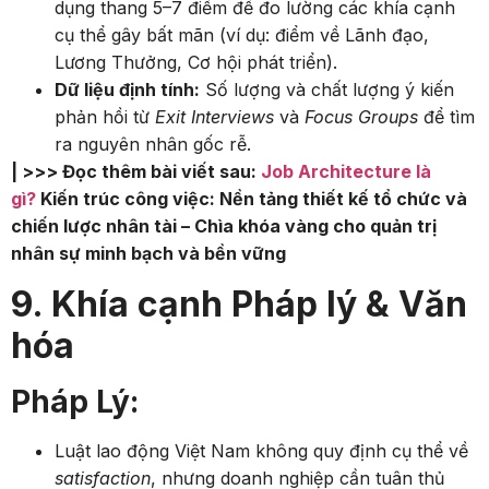
dụng thang 5–7 điểm để đo lường các khía cạnh
cụ thể gây bất mãn (ví dụ: điểm về Lãnh đạo,
Lương Thưởng, Cơ hội phát triển).
Dữ liệu định tính:
Số lượng và chất lượng ý kiến
phản hồi từ
Exit Interviews
và
Focus Groups
để tìm
ra nguyên nhân gốc rễ.
| >>> Đọc thêm bài viết sau:
Job Architecture là
gì?
Kiến trúc công việc: Nền tảng thiết kế tổ chức và
chiến lược nhân tài – Chìa khóa vàng cho quản trị
nhân sự minh bạch và bền vững
9. Khía cạnh Pháp lý & Văn
hóa
Pháp Lý:
Luật lao động Việt Nam không quy định cụ thể về
satisfaction
, nhưng doanh nghiệp cần tuân thủ