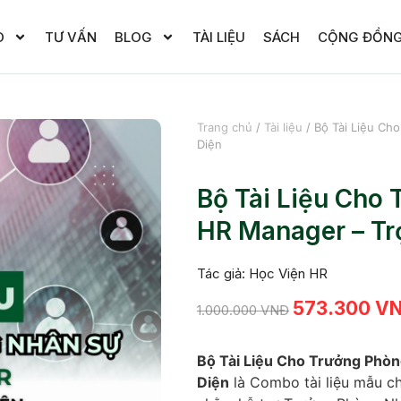
O
TƯ VẤN
BLOG
TÀI LIỆU
SÁCH
CỘNG ĐỒN
Trang chủ
/
Tài liệu
/ Bộ Tài Liệu Ch
Diện
Bộ Tài Liệu Cho
HR Manager – Tr
Tác giả: Học Viện HR
573.300
V
1.000.000
VNĐ
Bộ Tài Liệu Cho Trưởng Phòn
Diện
là Combo tài liệu mẫu ch