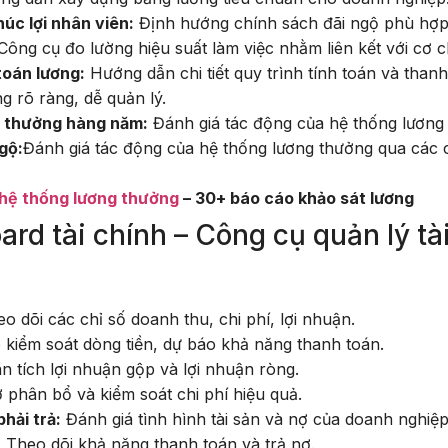
úc lợi nhân viên:
Định hướng chính sách đãi ngộ phù hợp v
ông cụ đo lường hiệu suất làm việc nhằm liên kết với cơ 
toán lương:
Hướng dẫn chi tiết quy trình tính toán và thanh
g rõ ràng, dễ quản lý.
g thưởng hàng năm:
Đánh giá tác động của hệ thống lương 
gộ:
Đánh giá tác động của hệ thống lương thưởng qua các c
 hệ thống lương thưởng
– 30+ báo cáo khảo sát lương
rd tài chính – Công cụ quản lý tài
o dõi các chỉ số doanh thu, chi phí, lợi nhuận.
 kiểm soát dòng tiền, dự báo khả năng thanh toán.
 tích lợi nhuận gộp và lợi nhuận ròng.
 phân bổ và kiểm soát chi phí hiệu quả.
hải trả:
Đánh giá tình hình tài sản và nợ của doanh nghiệp
:
Theo dõi khả năng thanh toán và trả nợ.