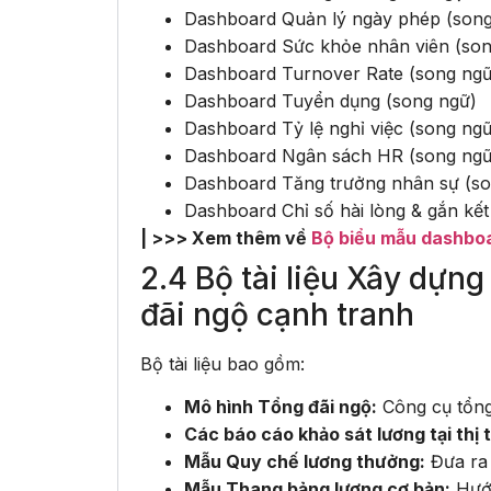
Dashboard Quản lý ngày phép (song
Dashboard Sức khỏe nhân viên (son
Dashboard Turnover Rate (song ngữ
Dashboard Tuyển dụng (song ngữ)
Dashboard Tỷ lệ nghỉ việc (song ngữ
Dashboard Ngân sách HR (song ngữ
Dashboard Tăng trưởng nhân sự (so
Dashboard Chỉ số hài lòng & gắn kết
| >>> Xem thêm về
Bộ biểu mẫu dashboa
2.4 Bộ tài liệu Xây dựn
đãi ngộ cạnh tranh
Bộ tài liệu bao gồm:
Mô hình Tổng đãi ngộ:
Công cụ tổng
Các báo cáo khảo sát lương tại thị
Mẫu Quy chế lương thưởng:
Đưa ra 
Mẫu Thang bảng lương cơ bản:
Hướn