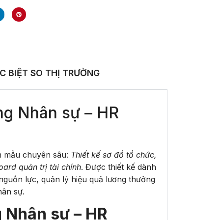
C BIỆT SO THỊ TRƯỜNG
òng Nhân sự – HR
m mẫu chuyên sâu:
Thiết kế sơ đồ tổ chức,
rd quản trị tài chính
. Được thiết kế dành
nguồn lực, quản lý hiệu quả lương thưởng
hân sự.
g Nhân sự – HR