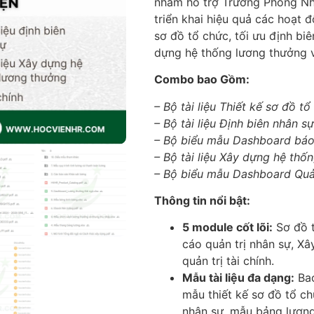
nhằm hỗ trợ Trưởng Phòng Nh
triển khai hiệu quả các hoạt 
sơ đồ tổ chức, tối ưu định biê
dựng hệ thống lương thưởng và
Combo bao Gồm:
– Bộ tài liệu Thiết kế sơ đồ t
– Bộ tài liệu Định biên nhân sự
– Bộ biểu mẫu Dashboard báo 
– Bộ tài liệu Xây dựng hệ thố
– Bộ biểu mẫu Dashboard Quản 
Thông tin nổi bật:
5 module cốt lõi:
Sơ đồ t
cáo quản trị nhân sự, X
quản trị tài chính.
Mẫu tài liệu đa dạng:
Bao
mẫu thiết kế sơ đồ tổ ch
nhân sự, mẫu bảng lương