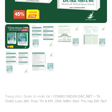
Trang chủ
/
Quản trị nhân tài
/ COMBO EBOOK ĐẶC BIỆT – Từ
Chiến Lược đến Thực Thi & KPI, OKR, MBO: Địch Thù hay Đối Tác?