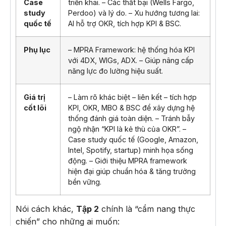
Case
triển khai. – Các thất bại (Wells Fargo,
study
Perdoo) và lý do. – Xu hướng tương lai:
quốc tế
AI hỗ trợ OKR, tích hợp KPI & BSC.
Phụ lục
– MPRA Framework: hệ thống hóa KPI
với 4DX, WIGs, ADX. – Giúp nâng cấp
năng lực đo lường hiệu suất.
Giá trị
– Làm rõ khác biệt – liên kết – tích hợp
cốt lõi
KPI, OKR, MBO & BSC để xây dựng hệ
thống đánh giá toàn diện. – Tránh bẫy
ngộ nhận “KPI là kẻ thù của OKR”. –
Case study quốc tế (Google, Amazon,
Intel, Spotify, startup) minh họa sống
động. – Giới thiệu MPRA framework
hiện đại giúp chuẩn hóa & tăng trưởng
bền vững.
Nói cách khác,
Tập 2
chính là “cẩm nang thực
chiến” cho những ai muốn: