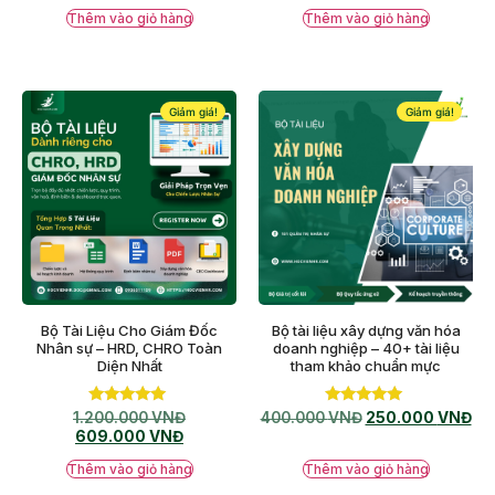
Thêm vào giỏ hàng
Thêm vào giỏ hàng
Giảm giá!
Giảm giá!
Bộ Tài Liệu Cho Giám Đốc
Bộ tài liệu xây dựng văn hóa
Nhân sự – HRD, CHRO Toàn
doanh nghiệp – 40+ tài liệu
Diện Nhất
tham khảo chuẩn mực
Được xếp
Được xếp
1.200.000
VNĐ
400.000
VNĐ
250.000
VNĐ
hạng
hạng
609.000
VNĐ
5.00
5.00
5 sao
5 sao
Thêm vào giỏ hàng
Thêm vào giỏ hàng