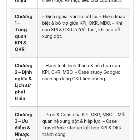
thiệu
chiến lược và mục tiêu của cuốn sách.
Chương
– Định nghĩa, vai trò cốt lõi. – Điểm khác
1 –
biệt & bổ trợ giữa KPI, OKR, MBO. – Khi
Tổng
nào KPI & OKR là “đối tác”, khi nào dễ
quan
xung đột.
KPI &
OKR
Chương
– Hành trình hình thành & tiến hóa của
2 – Định
KPI, OKR, MBO. – Case study Google:
nghĩa &
cách áp dụng OKR tiên phong.
Lịch sử
phát
triển
Chương
– Pros & Cons của KPI, OKR, MBO. – Mối
3 – Ưu
quan hệ xung đột & hiệp lực. – Case
điểm &
TravelPerk: startup kết hợp KPI & OKR
Nhược
thành công.