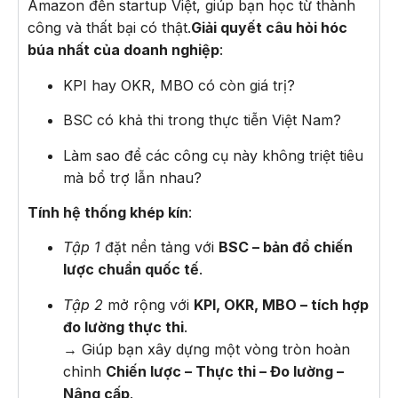
Amazon đến startup Việt, giúp bạn học từ thành
công và thất bại có thật.
Giải quyết câu hỏi hóc
búa nhất của doanh nghiệp
:
KPI hay OKR, MBO có còn giá trị?
BSC có khả thi trong thực tiễn Việt Nam?
Làm sao để các công cụ này không triệt tiêu
mà bổ trợ lẫn nhau?
Tính hệ thống khép kín
:
Tập 1
đặt nền tảng với
BSC – bản đồ chiến
lược chuẩn quốc tế
.
Tập 2
mở rộng với
KPI, OKR, MBO – tích hợp
đo lường thực thi
.
→ Giúp bạn xây dựng một vòng tròn hoàn
chỉnh
Chiến lược – Thực thi – Đo lường –
Nâng cấp
.