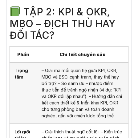
TẬP 2: KPI & OKR,
MBO – ĐỊCH THÙ HAY
ĐỐI TÁC?
Phần
Chi tiết chuyên sâu
Trọng
– Giải mã mối quan hệ giữa KPI, OKR,
tâm
MBO và BSC: cạnh tranh, thay thế hay
bổ trợ? – So sánh ưu – nhược điểm
thực tiễn để tránh ngộ nhận (ví dụ: “KPI
và OKR đối lập nhau”). – Hướng dẫn chi
tiết cách thiết kế & triển khai KPI, OKR
cho từng phòng ban và toàn doanh
nghiệp, gắn với chiến lược tổng thể.
Lời giới
– Giải thích thuật ngữ cốt lõi. – Kiến trúc