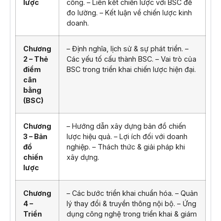
lược
công. – Liên kết chiến lược với BSC để
đo lường. – Kết luận về chiến lược kinh
doanh.
Chương
– Định nghĩa, lịch sử & sự phát triển. –
2 – Thẻ
Các yếu tố cấu thành BSC. – Vai trò của
điểm
BSC trong triển khai chiến lược hiện đại.
cân
bằng
(BSC)
Chương
– Hướng dẫn xây dựng bản đồ chiến
3 – Bản
lược hiệu quả. – Lợi ích đối với doanh
đồ
nghiệp. – Thách thức & giải pháp khi
chiến
xây dựng.
lược
Chương
– Các bước triển khai chuẩn hóa. – Quản
4 –
lý thay đổi & truyền thông nội bộ. – Ứng
Triển
dụng công nghệ trong triển khai & giám