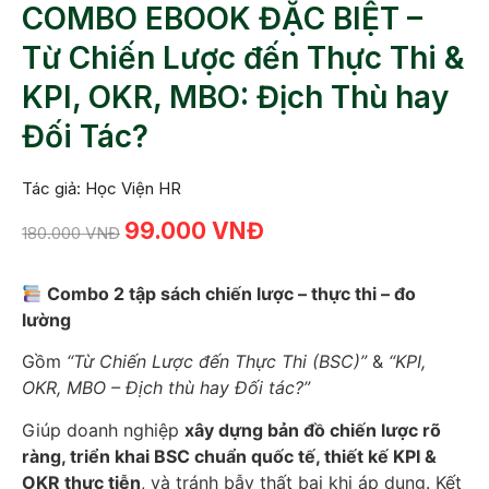
COMBO EBOOK ĐẶC BIỆT –
Từ Chiến Lược đến Thực Thi &
KPI, OKR, MBO: Địch Thù hay
Đối Tác?
Tác giả: Học Viện HR
99.000
VNĐ
180.000
VNĐ
Combo 2 tập sách chiến lược – thực thi – đo
lường
Gồm
“Từ Chiến Lược đến Thực Thi (BSC)”
&
“KPI,
OKR, MBO – Địch thù hay Đối tác?”
Giúp doanh nghiệp
xây dựng bản đồ chiến lược rõ
ràng, triển khai BSC chuẩn quốc tế, thiết kế KPI &
OKR thực tiễn
, và tránh bẫy thất bại khi áp dụng. Kết