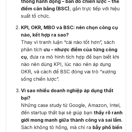
thống hành động – bản đồ chiến lược – thẻ
điểm cân bằng (BSC)
, gắn trực tiếp với hiệu
suất tổ chức.
KPI, OKR, MBO và BSC: nên chọn công cụ
nào, kết hợp ra sao?
Thay vì tranh luận “cái nào tốt hơn”, sách
phân tích
ưu – nhược điểm của từng công
cụ
, đưa ra mô hình tích hợp để bạn biết khi
nào nên dùng KPI, lúc nào nên áp dụng
OKR, và cách để BSC đóng vai trò “xương
sống chiến lược”.
Vì sao nhiều doanh nghiệp áp dụng thất
bại?
Những case study từ Google, Amazon, Intel,
đến startup thất bại sẽ giúp bạn
thấy rõ ranh
giới mong manh giữa thành công và sai lầm
.
Sách không tô hồng, mà chỉ ra
bẫy phổ biến