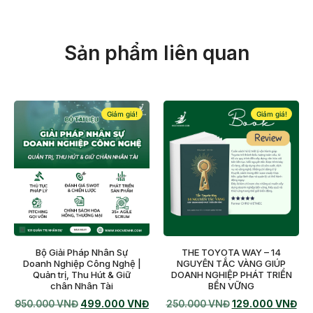
Sản phẩm liên quan
Giảm giá!
Giảm giá!
Bộ Giải Pháp Nhân Sự
THE TOYOTA WAY – 14
Doanh Nghiệp Công Nghệ |
NGUYÊN TẮC VÀNG GIÚP
Quản trị, Thu Hút & Giữ
DOANH NGHIỆP PHÁT TRIỂN
chân Nhân Tài
BỀN VỮNG
950.000
VNĐ
499.000
VNĐ
250.000
VNĐ
129.000
VNĐ