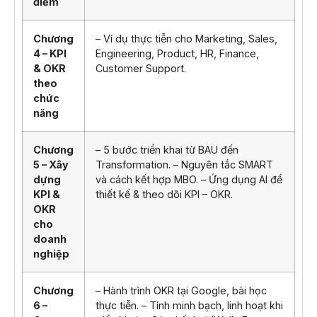
điểm
Chương
– Ví dụ thực tiễn cho Marketing, Sales,
4 – KPI
Engineering, Product, HR, Finance,
& OKR
Customer Support.
theo
chức
năng
Chương
– 5 bước triển khai từ BAU đến
5 – Xây
Transformation. – Nguyên tắc SMART
dựng
và cách kết hợp MBO. – Ứng dụng AI để
KPI &
thiết kế & theo dõi KPI – OKR.
OKR
cho
doanh
nghiệp
Chương
– Hành trình OKR tại Google, bài học
6 –
thực tiễn. – Tính minh bạch, linh hoạt khi