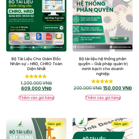
Bộ Tài Liệu Cho Giám Đốc
Bộ tài liệu hệ thống phân
Nhân sự – HRD, CHRO Toàn
quyền – Giải pháp quản trị
Diện Nhất
minh bạch cho doanh
nghiệp
Được xếp
1.200.000
VNĐ
hạng
Được xếp
200.000
VNĐ
150.000
VNĐ
609.000
VNĐ
5.00
hạng
5 sao
5.00
Thêm vào giỏ hàng
Thêm vào giỏ hàng
5 sao
Giảm giá!
Giảm giá!