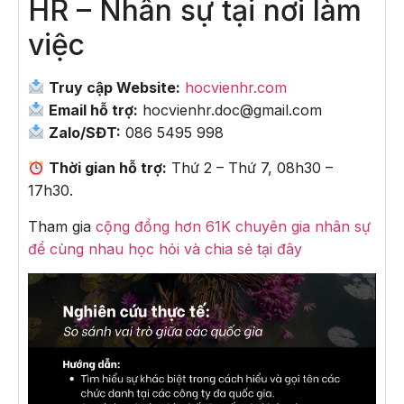
HR – Nhân sự tại nơi làm
việc
Truy cập Website:
hocvienhr.com
Email hỗ trợ:
hocvienhr.doc@gmail.com
Zalo/SĐT:
086 5495 998
Thời gian hỗ trợ:
Thứ 2 – Thứ 7, 08h30 –
17h30.
Tham gia
cộng đồng hơn 61K chuyên gia nhân sự
để cùng nhau học hỏi và chia sẻ tại đây