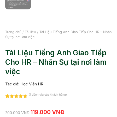
Trang chủ
/
Tài liệu
/ Tài Liệu Tiếng Anh Giao Tiếp Cho HR – Nhân
Sự tại nơi làm việc
Tài Liệu Tiếng Anh Giao Tiếp
Cho HR – Nhân Sự tại nơi làm
việc
Tác giả: Học Viện HR
(
1
đánh giá của khách hàng)
5.00
1
trên 5
dựa trên
đánh giá
119.000
VNĐ
200.000
VNĐ