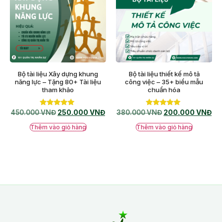
Bộ tài liệu Xây dựng khung
Bộ tài liệu thiết kế mô tả
năng lực – Tặng 80+ Tài liệu
công việc – 35+ biểu mẫu
tham khảo
chuẩn hóa
Được xếp
Được xếp
450.000
VNĐ
250.000
VNĐ
380.000
VNĐ
200.000
VNĐ
hạng
hạng
5.00
5.00
Thêm vào giỏ hàng
Thêm vào giỏ hàng
5 sao
5 sao