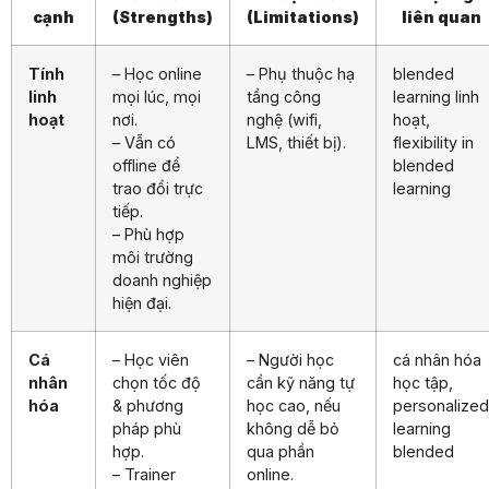
cạnh
(Strengths)
(Limitations)
liên quan
Tính
– Học online
– Phụ thuộc hạ
blended
linh
mọi lúc, mọi
tầng công
learning linh
hoạt
nơi.
nghệ (wifi,
hoạt,
– Vẫn có
LMS, thiết bị).
flexibility in
offline để
blended
trao đổi trực
learning
tiếp.
– Phù hợp
môi trường
doanh nghiệp
hiện đại.
Cá
– Học viên
– Người học
cá nhân hóa
nhân
chọn tốc độ
cần kỹ năng tự
học tập,
hóa
& phương
học cao, nếu
personalized
pháp phù
không dễ bỏ
learning
hợp.
qua phần
blended
– Trainer
online.