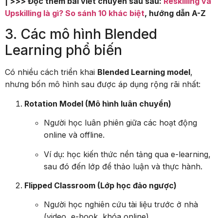
| >>> Đọc thêm bài viết chuyên sâu sau:
Reskilling và
Upskilling là gì? So sánh 10 khác biệt
, hướng dẫn A-Z
3. Các mô hình Blended
Learning phổ biến
Có nhiều cách triển khai
Blended Learning model
,
nhưng bốn mô hình sau được áp dụng rộng rãi nhất:
Rotation Model (Mô hình luân chuyển)
Người học luân phiên giữa các hoạt động
online và offline.
Ví dụ: học kiến thức nền tảng qua e-learning,
sau đó đến lớp để thảo luận và thực hành.
Flipped Classroom (Lớp học đảo ngược)
Người học nghiên cứu tài liệu trước ở nhà
(video, e-book, khóa online).