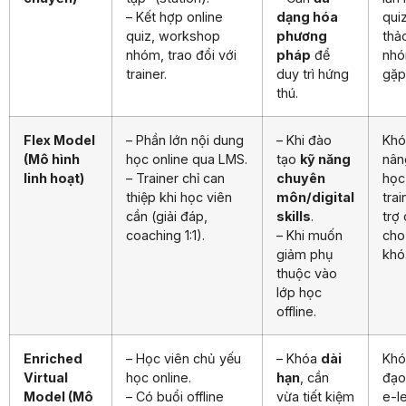
– Kết hợp online
dạng hóa
quiz
quiz, workshop
phương
thả
nhóm, trao đổi với
pháp
để
nhó
trainer.
duy trì hứng
gặp 
thú.
Flex Model
– Phần lớn nội dung
– Khi đào
Khó
(Mô hình
học online qua LMS.
tạo
kỹ năng
nân
linh hoạt)
– Trainer chỉ can
chuyên
học
thiệp khi học viên
môn/digital
trai
cần (giải đáp,
skills
.
trợ
coaching 1:1).
– Khi muốn
cho
giảm phụ
khó
thuộc vào
lớp học
offline.
Enriched
– Học viên chủ yếu
– Khóa
dài
Khó
Virtual
học online.
hạn
, cần
đạo
Model (Mô
– Có buổi offline
vừa tiết kiệm
e-l