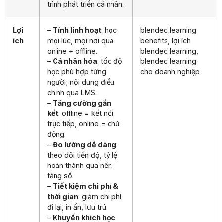
trình phát triển cá nhân.
Lợi
–
Tính linh hoạt
: học
blended learning
ích
mọi lúc, mọi nơi qua
benefits, lợi ích
online + offline.
blended learning,
–
Cá nhân hóa
: tốc độ
blended learning
học phù hợp từng
cho doanh nghiệp
người; nội dung điều
chỉnh qua LMS.
–
Tăng cường gắn
kết
: offline = kết nối
trực tiếp, online = chủ
động.
–
Đo lường dễ dàng
:
theo dõi tiến độ, tỷ lệ
hoàn thành qua nền
tảng số.
–
Tiết kiệm chi phí &
thời gian
: giảm chi phí
đi lại, in ấn, lưu trú.
–
Khuyến khích học