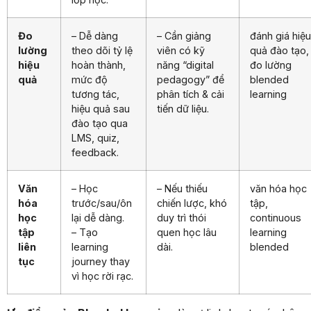
Đo
– Dễ dàng
– Cần giảng
đánh giá hiệu
lường
theo dõi tỷ lệ
viên có kỹ
quả đào tạo,
hiệu
hoàn thành,
năng “digital
đo lường
quả
mức độ
pedagogy” để
blended
tương tác,
phân tích & cải
learning
hiệu quả sau
tiến dữ liệu.
đào tạo qua
LMS, quiz,
feedback.
Văn
– Học
– Nếu thiếu
văn hóa học
hóa
trước/sau/ôn
chiến lược, khó
tập,
học
lại dễ dàng.
duy trì thói
continuous
tập
– Tạo
quen học lâu
learning
liên
learning
dài.
blended
tục
journey thay
vì học rời rạc.