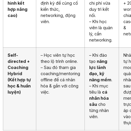
hình kết
định kỳ để củng cố
chi phí vừa
+ 
hợp nâng
kiến thức,
duy trì kết
wor
cao)
networking, động
nối.
chi
viên.
– Khi học
cas
viên là quản
&
lý, cần
net
networking.
Self-
– Học viên tự học
– Khi đào
Nhâ
directed +
theo lộ trình online.
tạo
năng
tự 
Coaching
– Sau đó tham gia
lực lãnh
mod
Hybrid
coaching/mentoring
đạo, kỹ
quản
(Kết hợp tự
offline để cá nhân
năng mềm
.
nhâ
học & huấn
hóa & gắn với công
– Khi mục
sau
luyện)
việc.
tiêu là
cá
đư
nhân hóa
men
sâu
cho
trực
từng nhân
áp 
viên.
vào
thực