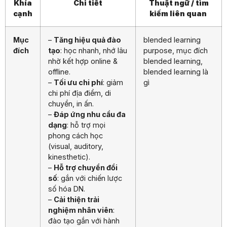
Khía
Chi tiết
Thuật ngữ / tìm
cạnh
kiếm liên quan
Mục
–
Tăng hiệu quả đào
blended learning
đích
tạo
: học nhanh, nhớ lâu
purpose, mục đích
nhờ kết hợp online &
blended learning,
offline.
blended learning là
–
Tối ưu chi phí
: giảm
gì
chi phí địa điểm, di
chuyển, in ấn.
–
Đáp ứng nhu cầu đa
dạng
: hỗ trợ mọi
phong cách học
(visual, auditory,
kinesthetic).
–
Hỗ trợ chuyển đổi
số
: gắn với chiến lược
số hóa DN.
–
Cải thiện trải
nghiệm nhân viên
:
đào tạo gắn với hành