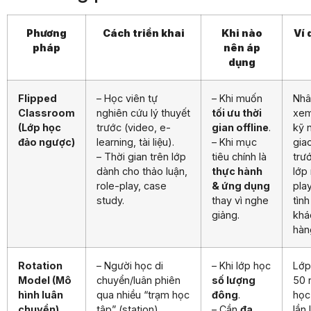
Phương
Cách triển khai
Khi nào
Ví 
pháp
nên áp
dụng
Flipped
– Học viên tự
– Khi muốn
Nhâ
Classroom
nghiên cứu lý thuyết
tối ưu thời
xem
(Lớp học
trước (video, e-
gian offline
.
kỹ 
đảo ngược)
learning, tài liệu).
– Khi mục
giao
– Thời gian trên lớp
tiêu chính là
trư
dành cho thảo luận,
thực hành
lớp 
role-play, case
& ứng dụng
play
study.
thay vì nghe
tìn
giảng.
khá
hàn
Rotation
– Người học di
– Khi lớp học
Lớp
Model (Mô
chuyển/luân phiên
số lượng
50 
hình luân
qua nhiều “trạm học
đông
.
học
chuyển)
tập” (station).
– Cần
đa
lần 