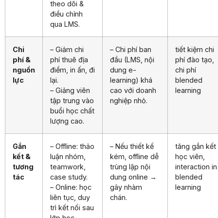
theo dõi &
điều chỉnh
qua LMS.
Chi
– Giảm chi
– Chi phí ban
tiết kiệm chi
phí &
phí thuê địa
đầu (LMS, nội
phí đào tạo,
nguồn
điểm, in ấn, đi
dung e-
chi phí
lực
lại.
learning) khá
blended
– Giảng viên
cao với doanh
learning
tập trung vào
nghiệp nhỏ.
buổi học chất
lượng cao.
Gắn
– Offline: thảo
– Nếu thiết kế
tăng gắn kết
kết &
luận nhóm,
kém, offline dễ
học viên,
tương
teamwork,
trùng lặp nội
interaction in
tác
case study.
dung online →
blended
– Online: học
gây nhàm
learning
liên tục, duy
chán.
trì kết nối sau
lớp học.