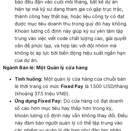
bảo đều đặn vào cuối mỗi tháng, bất kể dự án
hiện tại mà kỹ sư đang tham gia có gặp trục trặc,
thành công hay thất bại, hoặc liệu công ty có đạt
được mục tiêu doanh thu trong quý đó hay không.
Khoản lương cố định này giúp kỹ sư yên tâm tập
trung vào việc viết code chất lượng cao, giải quyết
vấn đề phức tạp, và hợp tác với đội nhóm mà
không bị áp lực bởi biến động hiệu suất ngắn hạn
của dự án.
Ngành Bán lẻ: Một Quản lý cửa hàng
Tình huống:
Một quản lý cửa hàng của chuỗi bán
lẻ thời trang có mức
Fixed Pay
là 1.500 USD/tháng
(khoảng 37.5 triệu VNĐ).
Ứng dụng Fixed Pay:
Dù cửa hàng có đạt doanh
số cao hơn mục tiêu hay thấp hơn trong kỳ,
khoản lương cố định này vẫn không thay đổi. Điều
này đảm bảo người quản lý có thể tập trung vào
các nhiệm vụ quản lý dài hạn như đào tạo nhân