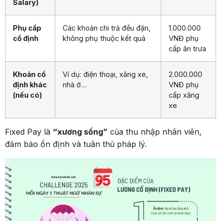
Salary)
Phụ cấp
Các khoản chi trả đều đặn,
1.000.000
cố định
không phụ thuộc kết quả
VNĐ phụ
cấp ăn trưa
Khoản cố
Ví dụ: điện thoại, xăng xe,
2.000.000
định khác
nhà ở…
VNĐ phụ
(nếu có)
cấp xăng
xe
Fixed Pay là
“xương sống”
của thu nhập nhân viên,
đảm bảo ổn định và tuân thủ pháp lý.