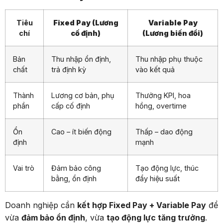
Tiêu
Fixed Pay (Lương
Variable Pay
chí
cố định)
(Lương biến đổi)
Bản
Thu nhập ổn định,
Thu nhập phụ thuộc
chất
trả định kỳ
vào kết quả
Thành
Lương cơ bản, phụ
Thưởng KPI, hoa
phần
cấp cố định
hồng, overtime
Ổn
Cao – ít biến động
Thấp – dao động
định
mạnh
Vai trò
Đảm bảo công
Tạo động lực, thúc
bằng, ổn định
đẩy hiệu suất
Doanh nghiệp cần
kết hợp Fixed Pay + Variable Pay
để
vừa
đảm bảo ổn định
, vừa
tạo động lực tăng trưởng
.