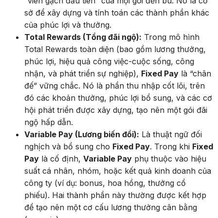
“viên gạch đầu tiên” của mọi gói đền bù. Nó là cơ
sở để xây dựng và tính toán các thành phần khác
của phúc lợi và thưởng.
Total Rewards (Tổng đãi ngộ):
Trong mô hình
Total Rewards toàn diện (bao gồm lương thưởng,
phúc lợi, hiệu quả công việc-cuộc sống, công
nhận, và phát triển sự nghiệp),
Fixed Pay
là “chân
đế” vững chắc. Nó là phần thu nhập cốt lõi, trên
đó các khoản thưởng, phúc lợi bổ sung, và các cơ
hội phát triển được xây dựng, tạo nên một gói đãi
ngộ hấp dẫn.
Variable Pay (Lương biến đổi):
Là thuật ngữ đối
nghịch và bổ sung cho
Fixed Pay
. Trong khi
Fixed
Pay
là cố định,
Variable Pay
phụ thuộc vào hiệu
suất cá nhân, nhóm, hoặc kết quả kinh doanh của
công ty (ví dụ: bonus, hoa hồng, thưởng cổ
phiếu). Hai thành phần này thường được kết hợp
để tạo nên một cơ cấu lương thưởng cân bằng