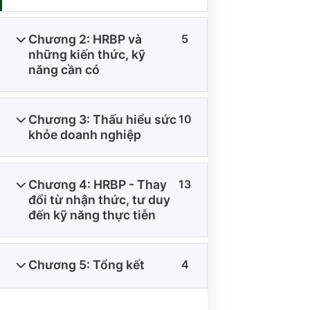
Chương 2: HRBP và
5
những kiến thức, kỹ
năng cần có
THÔNG TIN VỀ CHÍNH SÁCH
Chương 3: Thấu hiểu sức
10
ĐIỀU KIỆN GIAO DỊCH CHUNG
khỏe doanh nghiệp
CHÍNH SÁCH VẬN CHUYỂN VÀ GIAO NHẬN
CHÍNH SÁCH BẢO MẬT
Chương 4: HRBP - Thay
13
CHÍNH SÁCH THANH TOÁN
đổi từ nhận thức, tư duy
đến kỹ năng thực tiễn
Chương 5: Tổng kết
4