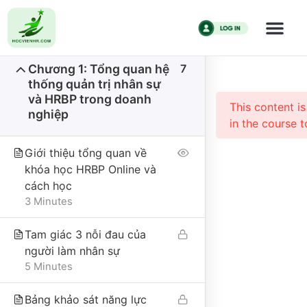
HR Business 
duy chiến lư
Chương 1: Tổng quan hệ
7
Trang chủ
All Courses
Kiến Thức HR
thống quản trị nhân sự
HR Business Partner Từ ZERO đến HERO – Tư duy
và HRBP trong doanh
This content i
chiến lược cho HR
nghiệp
in the course t
Giới thiệu tổng quan về
khóa học HRBP Online và
cách học
3 Minutes
Tam giác 3 nỗi đau của
CÔNG TY CỔ PHẦN HỌC VIỆN HR
người làm nhân sự
5 Minutes
Giấy CNĐKKD số 0110335457 do Sở Kế hoạch và Đầu tư thành
phố Hà Nội đăng ký thay đổi lần 1 ngày 18/01/2024.
Bảng khảo sát năng lực