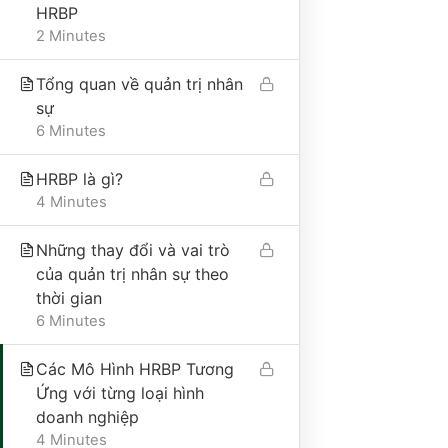
Địa chỉ trụ sở chính: Số 25A, phố Trần Bình
HRBP
Trọng, phường Cửa Nam, thành phố Hà Nội, Việt
2 Minutes
Nam
Điện thoại: 0865495998
Tổng quan về quản trị nhân
Email: hongduyen2206@gmail.com
sự
6 Minutes
HRBP là gì?
VỀ CÔNG TY
4 Minutes
Giới thiệu
Những thay đổi và vai trò
của quản trị nhân sự theo
Liên hệ
thời gian
Tư vấn
6 Minutes
Thư viện
Các Mô Hình HRBP Tương
Nhận tài liệu miễn phí
Ứng với từng loại hình
Cộng đồng 101QTNS
doanh nghiệp
4 Minutes