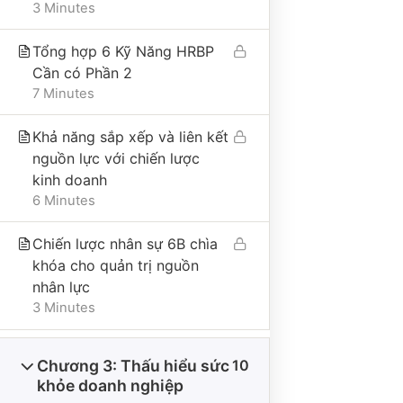
Địa chỉ trụ sở chính: Số 25A, phố Trần Bình
3 Minutes
Trọng, phường Cửa Nam, thành phố Hà Nội, Việt
Nam
Tổng hợp 6 Kỹ Năng HRBP
Điện thoại: 0865495998
Cần có Phần 2
7 Minutes
Email: hongduyen2206@gmail.com
Khả năng sắp xếp và liên kết
nguồn lực với chiến lược
VỀ CÔNG TY
kinh doanh
6 Minutes
Giới thiệu
Chiến lược nhân sự 6B chìa
Liên hệ
khóa cho quản trị nguồn
Tư vấn
nhân lực
3 Minutes
Thư viện
Nhận tài liệu miễn phí
Chương 3: Thấu hiểu sức
10
Cộng đồng 101QTNS
khỏe doanh nghiệp