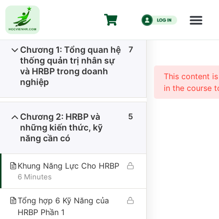
HR Business 
duy chiến lư
Chương 1: Tổng quan hệ
7
Trang chủ
All Courses
Kiến Thức HR
thống quản trị nhân sự
HR Business Partner Từ ZERO đến HERO – Tư duy
và HRBP trong doanh
This content i
chiến lược cho HR
nghiệp
in the course t
Chương 2: HRBP và
5
những kiến thức, kỹ
năng cần có
Khung Năng Lực Cho HRBP
CÔNG TY CỔ PHẦN HỌC VIỆN HR
6 Minutes
Giấy CNĐKKD số 0110335457 do Sở Kế hoạch và Đầu tư thành
Tổng hợp 6 Kỹ Năng của
phố Hà Nội đăng ký thay đổi lần 1 ngày 18/01/2024.
HRBP Phần 1