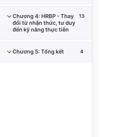
Chương 4: HRBP - Thay
13
đổi từ nhận thức, tư duy
đến kỹ năng thực tiễn
THÔNG TIN VỀ CHÍNH SÁCH
Chương 5: Tổng kết
4
ĐIỀU KIỆN GIAO DỊCH CHUNG
CHÍNH SÁCH VẬN CHUYỂN VÀ GIAO NHẬN
CHÍNH SÁCH BẢO MẬT
CHÍNH SÁCH THANH TOÁN