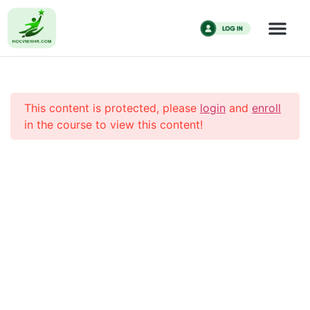
HR Business Partner Từ ZERO đến HERO – Tư
duy chiến lược cho HR
Chương 1: Tổng quan hệ
7
Trang chủ
All Courses
Kiến Thức HR
thống quản trị nhân sự
HR Business Partner Từ ZERO đến HERO – Tư duy
và HRBP trong doanh
This content is protected, please
login
and
enroll
chiến lược cho HR
nghiệp
in the course to view this content!
Giới thiệu tổng quan về
khóa học HRBP Online và
cách học
3 Minutes
Tam giác 3 nỗi đau của
CÔNG TY CỔ PHẦN HỌC VIỆN HR
người làm nhân sự
5 Minutes
Giấy CNĐKKD số 0110335457 do Sở Kế hoạch và Đầu tư thành
phố Hà Nội đăng ký thay đổi lần 1 ngày 18/01/2024.
Bảng khảo sát năng lực