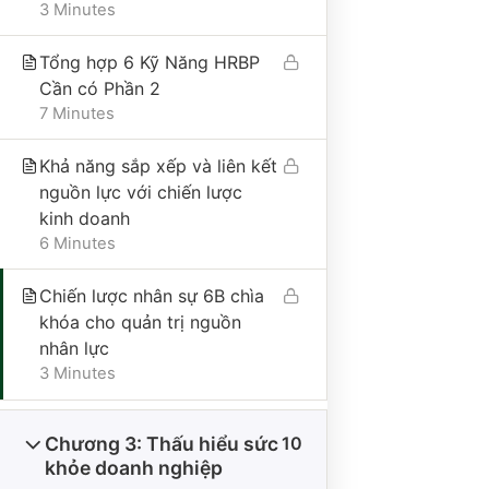
Địa chỉ trụ sở chính: Số 25A, phố Trần Bình
3 Minutes
Trọng, phường Cửa Nam, thành phố Hà Nội, Việt
Nam
Tổng hợp 6 Kỹ Năng HRBP
Điện thoại: 0865495998
Cần có Phần 2
7 Minutes
Email: hongduyen2206@gmail.com
Khả năng sắp xếp và liên kết
nguồn lực với chiến lược
VỀ CÔNG TY
kinh doanh
6 Minutes
Giới thiệu
Chiến lược nhân sự 6B chìa
Liên hệ
khóa cho quản trị nguồn
Tư vấn
nhân lực
3 Minutes
Thư viện
Nhận tài liệu miễn phí
Chương 3: Thấu hiểu sức
10
Cộng đồng 101QTNS
khỏe doanh nghiệp