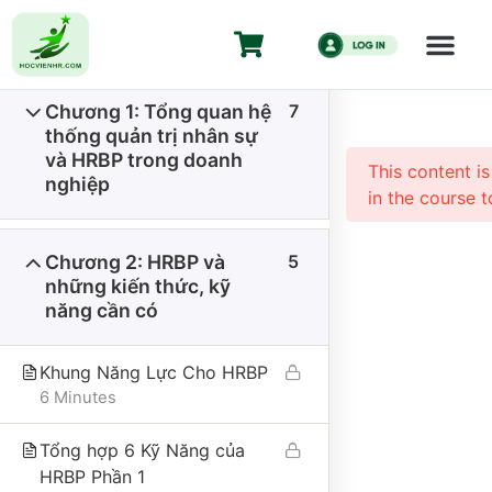
HR Business 
duy chiến lư
Chương 1: Tổng quan hệ
7
Trang chủ
All Courses
Kiến Thức HR
thống quản trị nhân sự
HR Business Partner Từ ZERO đến HERO – Tư duy
và HRBP trong doanh
This content i
chiến lược cho HR
nghiệp
in the course t
Chương 2: HRBP và
5
những kiến thức, kỹ
năng cần có
Khung Năng Lực Cho HRBP
CÔNG TY CỔ PHẦN HỌC VIỆN HR
6 Minutes
Giấy CNĐKKD số 0110335457 do Sở Kế hoạch và Đầu tư thành
Tổng hợp 6 Kỹ Năng của
phố Hà Nội đăng ký thay đổi lần 1 ngày 18/01/2024.
HRBP Phần 1