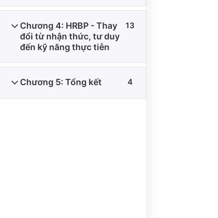
Chương 4: HRBP - Thay
13
đổi từ nhận thức, tư duy
đến kỹ năng thực tiễn
THÔNG TIN VỀ CHÍNH SÁCH
Chương 5: Tổng kết
4
ĐIỀU KIỆN GIAO DỊCH CHUNG
CHÍNH SÁCH VẬN CHUYỂN VÀ GIAO NHẬN
CHÍNH SÁCH BẢO MẬT
CHÍNH SÁCH THANH TOÁN