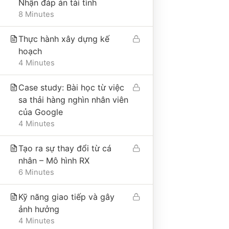
Nhận đáp án tài tình
8 Minutes
Thực hành xây dựng kế
hoạch
THÔNG TIN VỀ CHÍNH SÁCH
4 Minutes
Case study: Bài học từ việc
ĐIỀU KIỆN GIAO DỊCH CHUNG
sa thải hàng nghìn nhân viên
CHÍNH SÁCH VẬN CHUYỂN VÀ GIAO NHẬN
của Google
4 Minutes
CHÍNH SÁCH BẢO MẬT
CHÍNH SÁCH THANH TOÁN
Tạo ra sự thay đổi từ cá
nhân – Mô hình RX
6 Minutes
Kỹ năng giao tiếp và gây
ảnh hưởng
4 Minutes