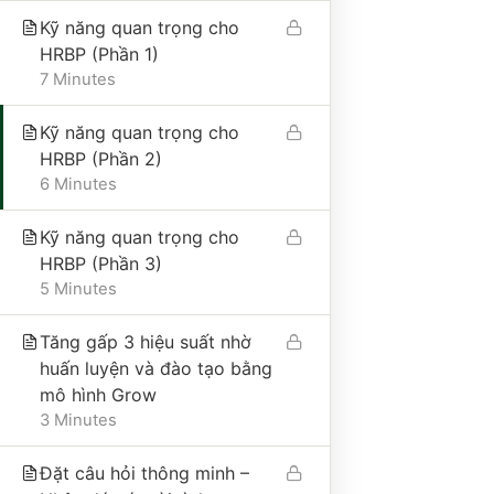
Địa chỉ trụ sở chính: Số 25A, phố Trần Bình
Kỹ năng quan trọng cho
Trọng, phường Cửa Nam, thành phố Hà Nội, Việt
HRBP (Phần 1)
Nam
7 Minutes
Điện thoại: 0865495998
Email: hongduyen2206@gmail.com
Kỹ năng quan trọng cho
HRBP (Phần 2)
6 Minutes
VỀ CÔNG TY
Kỹ năng quan trọng cho
HRBP (Phần 3)
Giới thiệu
5 Minutes
Liên hệ
Tăng gấp 3 hiệu suất nhờ
Tư vấn
huấn luyện và đào tạo bằng
Thư viện
mô hình Grow
Nhận tài liệu miễn phí
3 Minutes
Cộng đồng 101QTNS
Đặt câu hỏi thông minh –