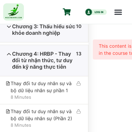
năng cần có
HR Business 
duy chiến lư
Chương 3: Thấu hiểu sức
10
Trang chủ
All Courses
Kiến Thức HR
khỏe doanh nghiệp
HR Business Partner Từ ZERO đến HERO – Tư duy
This content i
chiến lược cho HR
in the course t
Chương 4: HRBP - Thay
13
đổi từ nhận thức, tư duy
đến kỹ năng thực tiễn
Thay đổi tư duy nhân sự và
bộ dữ liệu nhân sự phần 1
8 Minutes
CÔNG TY CỔ PHẦN HỌC VIỆN HR
Thay đổi tư duy nhân sự và
Giấy CNĐKKD số 0110335457 do Sở Kế hoạch và Đầu tư thành
bộ dữ liệu nhân sự (Phần 2)
phố Hà Nội đăng ký thay đổi lần 1 ngày 18/01/2024.
8 Minutes