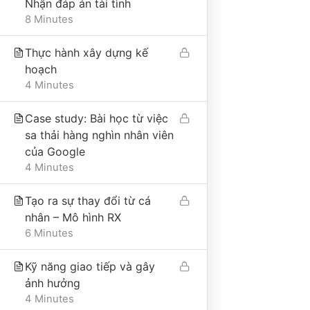
Nhận đáp án tài tình
8 Minutes
Thực hành xây dựng kế
hoạch
THÔNG TIN VỀ CHÍNH SÁCH
4 Minutes
Case study: Bài học từ việc
ĐIỀU KIỆN GIAO DỊCH CHUNG
sa thải hàng nghìn nhân viên
CHÍNH SÁCH VẬN CHUYỂN VÀ GIAO NHẬN
của Google
4 Minutes
CHÍNH SÁCH BẢO MẬT
CHÍNH SÁCH THANH TOÁN
Tạo ra sự thay đổi từ cá
nhân – Mô hình RX
6 Minutes
Kỹ năng giao tiếp và gây
ảnh hưởng
4 Minutes