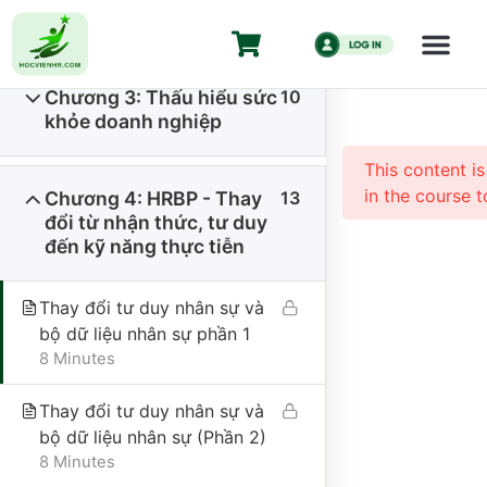
năng cần có
HR Business 
duy chiến lư
Chương 3: Thấu hiểu sức
10
Trang chủ
All Courses
Kiến Thức HR
khỏe doanh nghiệp
HR Business Partner Từ ZERO đến HERO – Tư duy
This content i
chiến lược cho HR
in the course t
Chương 4: HRBP - Thay
13
đổi từ nhận thức, tư duy
đến kỹ năng thực tiễn
Thay đổi tư duy nhân sự và
bộ dữ liệu nhân sự phần 1
8 Minutes
CÔNG TY CỔ PHẦN HỌC VIỆN HR
Thay đổi tư duy nhân sự và
Giấy CNĐKKD số 0110335457 do Sở Kế hoạch và Đầu tư thành
bộ dữ liệu nhân sự (Phần 2)
phố Hà Nội đăng ký thay đổi lần 1 ngày 18/01/2024.
8 Minutes