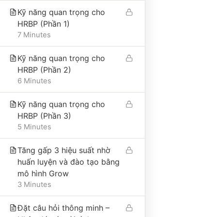
Địa chỉ trụ sở chính: Số 25A, phố Trần Bình
Kỹ năng quan trọng cho
Trọng, phường Cửa Nam, thành phố Hà Nội, Việt
HRBP (Phần 1)
Nam
7 Minutes
Điện thoại: 0865495998
Email: hongduyen2206@gmail.com
Kỹ năng quan trọng cho
HRBP (Phần 2)
6 Minutes
VỀ CÔNG TY
Kỹ năng quan trọng cho
HRBP (Phần 3)
Giới thiệu
5 Minutes
Liên hệ
Tăng gấp 3 hiệu suất nhờ
Tư vấn
huấn luyện và đào tạo bằng
Thư viện
mô hình Grow
Nhận tài liệu miễn phí
3 Minutes
Cộng đồng 101QTNS
Đặt câu hỏi thông minh –