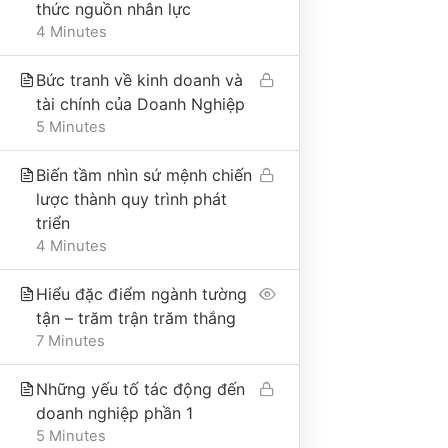
thức nguồn nhân lực
Địa chỉ trụ sở chính: Số 25A, phố Trần Bình
Trọng, phường Cửa Nam, thành phố Hà Nội, Việt
4 Minutes
Nam
Điện thoại: 0865495998
Bức tranh về kinh doanh và
tài chính của Doanh Nghiệp
Email: hongduyen2206@gmail.com
5 Minutes
Biến tầm nhìn sứ mệnh chiến
VỀ CÔNG TY
lược thành quy trình phát
triển
4 Minutes
Giới thiệu
Liên hệ
Hiểu đặc điểm ngành tường
Tư vấn
tận – trăm trận trăm thắng
7 Minutes
Thư viện
Nhận tài liệu miễn phí
Những yếu tố tác động đến
Cộng đồng 101QTNS
doanh nghiệp phần 1
5 Minutes