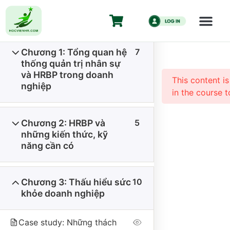
HR Business 
duy chiến lư
Chương 1: Tổng quan hệ
7
Trang chủ
All Courses
Kiến Thức HR
thống quản trị nhân sự
HR Business Partner Từ ZERO đến HERO – Tư duy
và HRBP trong doanh
This content i
chiến lược cho HR
nghiệp
in the course t
Chương 2: HRBP và
5
những kiến thức, kỹ
năng cần có
Chương 3: Thấu hiểu sức
10
CÔNG TY CỔ PHẦN HỌC VIỆN HR
khỏe doanh nghiệp
Giấy CNĐKKD số 0110335457 do Sở Kế hoạch và Đầu tư thành
phố Hà Nội đăng ký thay đổi lần 1 ngày 18/01/2024.
Case study: Những thách