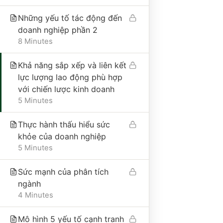
Những yếu tố tác động đến
doanh nghiệp phần 2
8 Minutes
THÔNG TIN VỀ CHÍNH SÁCH
Khả năng sắp xếp và liên kết
lực lượng lao động phù hợp
với chiến lược kinh doanh
ĐIỀU KIỆN GIAO DỊCH CHUNG
5 Minutes
CHÍNH SÁCH VẬN CHUYỂN VÀ GIAO NHẬN
CHÍNH SÁCH BẢO MẬT
Thực hành thấu hiểu sức
khỏe của doanh nghiệp
CHÍNH SÁCH THANH TOÁN
5 Minutes
Sức mạnh của phân tích
ngành
4 Minutes
Mô hình 5 yếu tố cạnh tranh