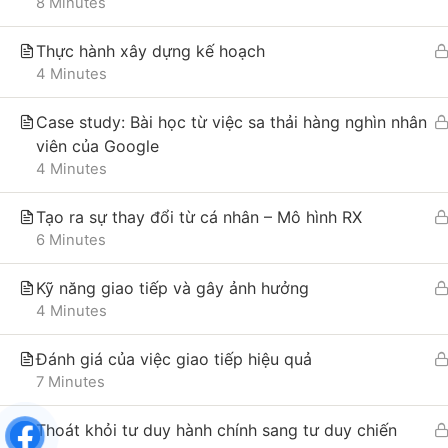
Bình Trọng, phường Cửa Nam, thành
8 Minutes
phố Hà Nội, Việt Nam
Điện thoại: 0865495998
Thực hành xây dựng kế hoạch
4 Minutes
Email: hongduyen2206@gmail.com
Case study: Bài học từ việc sa thải hàng nghìn nhân
viên của Google
4 Minutes
Tạo ra sự thay đổi từ cá nhân – Mô hình RX
6 Minutes
Kỹ năng giao tiếp và gây ảnh hưởng
4 Minutes
Đánh giá của việc giao tiếp hiệu quả
7 Minutes
Thoát khỏi tư duy hành chính sang tư duy chiến