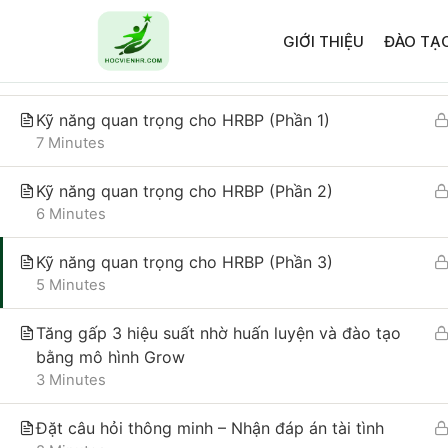
Thay đổi tư duy nhân sự và bộ dữ liệu nhân sự
GIỚI THIỆU
ĐÀO TẠ
(Phần 2)
8 Minutes
Trang chủ
All Courses
Kiến Thức HR
Kỹ năng quan trọng cho HRBP (Phần 1)
7 Minutes
Kỹ năng quan trọng cho HRBP (Phần 2)
6 Minutes
Kỹ năng quan trọng cho HRBP (Phần 3)
5 Minutes
CÔNG TY CỔ PHẦN HỌC VIỆN HR
Tăng gấp 3 hiệu suất nhờ huấn luyện và đào tạo
Giấy CNĐKKD số 0110335457 do Sở Kế hoạch và
bằng mô hình Grow
Đầu tư thành phố Hà Nội đăng ký thay đổi lần 1
3 Minutes
ngày 18/01/2024.
Đặt câu hỏi thông minh – Nhận đáp án tài tình
Địa chỉ trụ sở chính: Số 25A, phố Trần